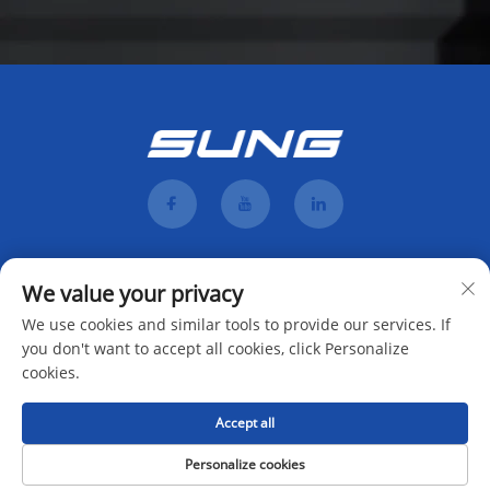
We value your privacy
We use cookies and similar tools to provide our services. If
you don't want to accept all cookies, click Personalize
cookies.
Teken aan
Accept all
Auteursreg © 2025 deur Hunan Mengji Intelligent Equipment Co., Ltd. -
Personalize cookies
Privatheidbeleid