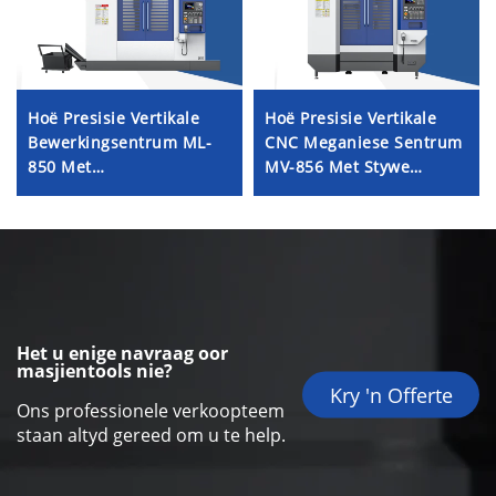
Hoë Presisie Vertikale
Hoë Presisie Vertikale
Bewerkingsentrum ML-
CNC Meganiese Sentrum
850 Met
MV-856 Met Stywe
Houtkiskonstruksie, ATC
Struktuur Lineêre Spiere
Direkte Aandrywing
Outomatiese Gereedskap
Spindel en Hoë
Verwisselaar vir
Stewigheid Raamontwerp
Metaalsnyding
Het u enige navraag oor
masjientools nie?
Kry 'n Offerte
Ons professionele verkoopteem
staan altyd gereed om u te help.