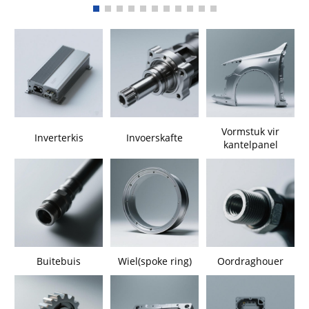
Vormstuk vir
Inverterkis
Invoerskafte
kantelpanel
Buitebuis
Wiel(spoke ring)
Oordraghouer