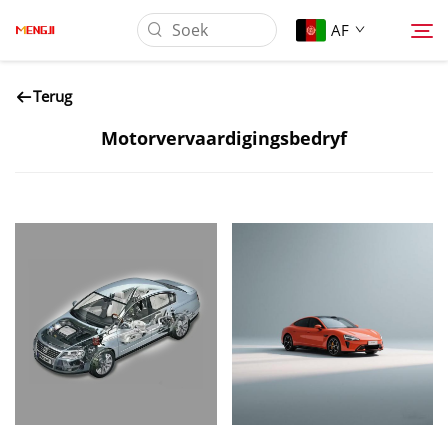
AF
Terug
Oor Ons
Motorvervaardigingsbedryf
Produk
Toepassing
Laai af
Nuus
Kontak Ons