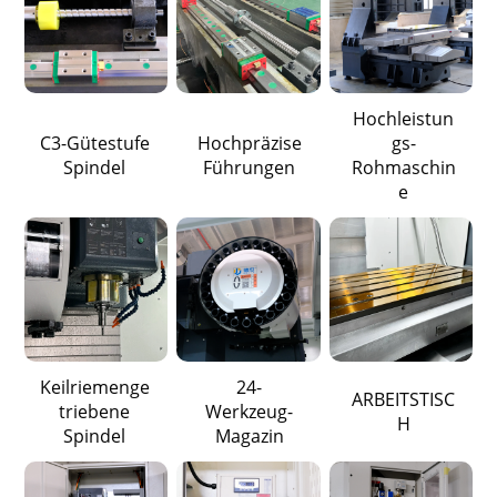
Hochleistun
C3-Gütestufe
Hochpräzise
gs-
Spindel
Führungen
Rohmaschin
e
Keilriemenge
24-
ARBEITSTISC
triebene
Werkzeug-
H
Spindel
Magazin