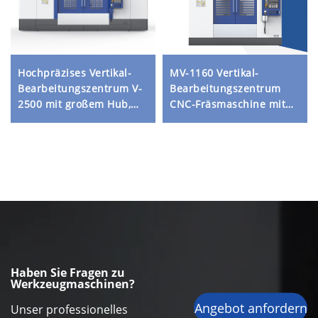
Hochpräzises Vertikal-
MV-1160 Vertikal-
Bearbeitungszentrum V-
Bearbeitungszentrum
2500 mit großem Hub,
CNC-Fräsmaschine mit
schwerem Aufbau,
hoher Präzision und
Direktantriebsspindel
stabiler Konstruktion für
und stabilem
Metallverarbeitung
Kastenfußsystem
Haben Sie Fragen zu
Werkzeugmaschinen?
Angebot anfordern
Unser professionelles