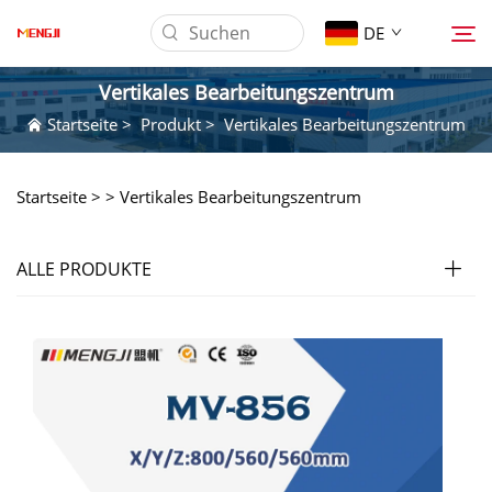
DE
Vertikales Bearbeitungszentrum
Startseite
>
Produkt
>
Vertikales Bearbeitungszentrum
Über Uns
Startseite >
>
Vertikales Bearbeitungszentrum
Produkt
ALLE PRODUKTE
Anwendung
Herunterladen
Nachrichten
Kontaktieren Sie Uns