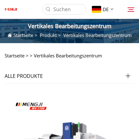
DE
Vertikales Bearbeitungszentrum
Startseite
>
Produkt
>
Vertikales Bearbeitungszentrum
Über Uns
Startseite >
>
Vertikales Bearbeitungszentrum
Produkt
ALLE PRODUKTE
Anwendung
Herunterladen
Nachrichten
Kontaktieren Sie Uns