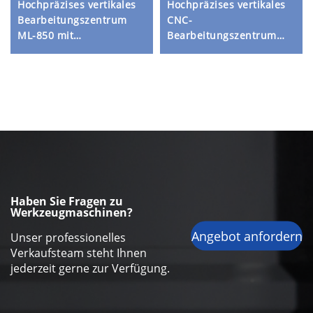
Hochpräzises vertikales
Hochpräzises vertikales
m
Bearbeitungszentrum
CNC-
ML-850 mit
Bearbeitungszentrum
Kastenführungskonstruktion,
MV-856 mit stabiler
automatischem
Konstruktion, linearen
Werkzeugwechsler, direkt
Führungen und
angetriebener Spindel
automatischem
und Design mit hoher
Werkzeugwechsler für
Steifigkeit
Metallbearbeitung
Haben Sie Fragen zu
Werkzeugmaschinen?
Angebot anfordern
Unser professionelles
Verkaufsteam steht Ihnen
jederzeit gerne zur Verfügung.