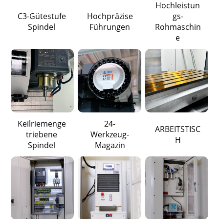
Hochleistun
C3-Gütestufe
Hochpräzise
gs-
Spindel
Führungen
Rohmaschin
e
Keilriemenge
24-
ARBEITSTISC
triebene
Werkzeug-
H
Spindel
Magazin