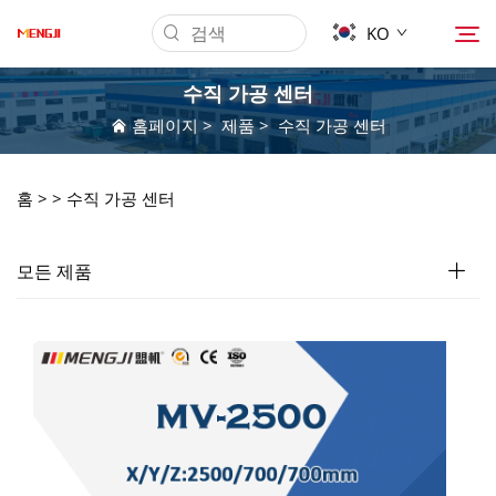
KO
수직 가공 센터
홈페이지
>
제품
>
수직 가공 센터
회사 소개
홈 >
>
수직 가공 센터
제품
모든 제품
응용 프로그램
다운로드
뉴스
문의하기