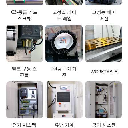
C3-등급 리드
고정밀 가이
고성능 베어
스크류
드 레일
머신
벨트 구동 스
24공구 매거
WORKTABLE
핀들
진
전기 시스템
유냉 기계
공기 시스템