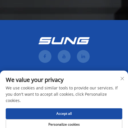
We value your privacy
We use cookies and similar tools to provide our services. If
you don't want to accept all cookies, click Personalize
cookies.
구독하기
Accept all
Copyright © 2025 Hunan Mengji Intelligent Equipment Co., Ltd.의 소유 -
개
Personalize cookies
인정보 처리방침