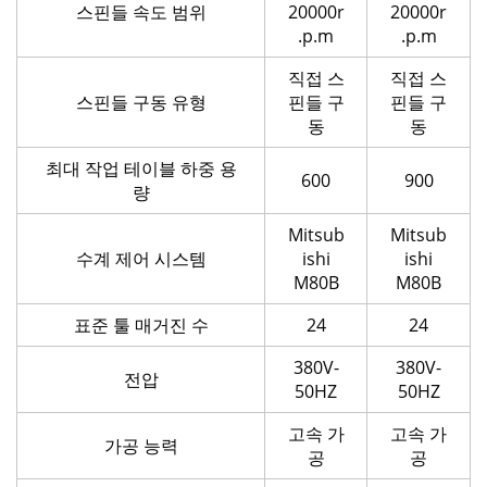
스핀들 속도 범위
20000r
20000r
.p.m
.p.m
직접 스
직접 스
스핀들 구동 유형
핀들 구
핀들 구
동
동
최대 작업 테이블 하중 용
600
900
량
Mitsub
Mitsub
수계 제어 시스템
ishi
ishi
M80B
M80B
표준 툴 매거진 수
24
24
380V-
380V-
전압
50HZ
50HZ
고속 가
고속 가
가공 능력
공
공