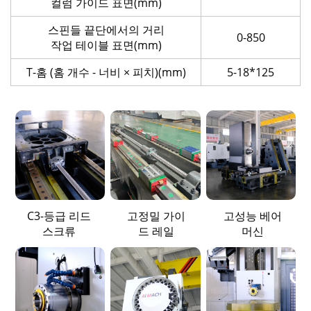
컬럼 가이드 표면(mm)
스핀들 끝단에서의 거리
0-850
작업 테이블 표면(mm)
T-홈 (홈 개수 - 너비 × 피치)(mm)
5-18*125
C3-등급 리드
고정밀 가이
고성능 베어
스크류
드 레일
머신