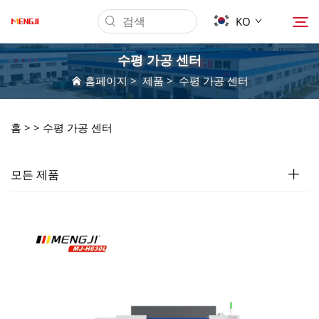
KO
수평 가공 센터
홈페이지
>
제품
>
수평 가공 센터
회사 소개
홈 >
>
수평 가공 센터
제품
모든 제품
응용 프로그램
다운로드
뉴스
문의하기