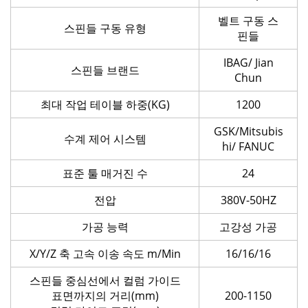
벨트 구동 스
스핀들 구동 유형
핀들
IBAG/ Jian
스핀들 브랜드
Chun
최대 작업 테이블 하중(KG)
1200
GSK/Mitsubis
수계 제어 시스템
hi/ FANUC
표준 툴 매거진 수
24
전압
380V-50HZ
가공 능력
고강성 가공
X/Y/Z 축 고속 이송 속도 m/Min
16/16/16
스핀들 중심선에서 컬럼 가이드
표면까지의 거리(mm)
200-1150