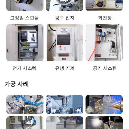
고정밀 스핀들
공구 잡지
회전장
전기 시스템
유냉 기계
공기 시스템
가공 사례