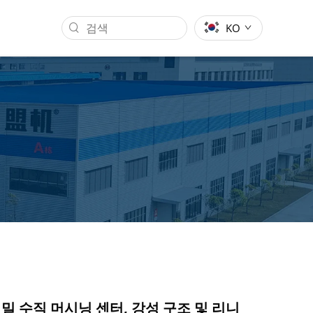
KO
간트리 머신닝 센터
금형 가공 산업
고정밀 수직 머시닝 센터, 강성 구조 및 리니