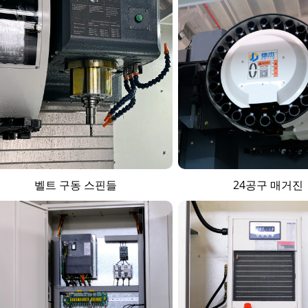
벨트 구동 스핀들
24공구 매거진