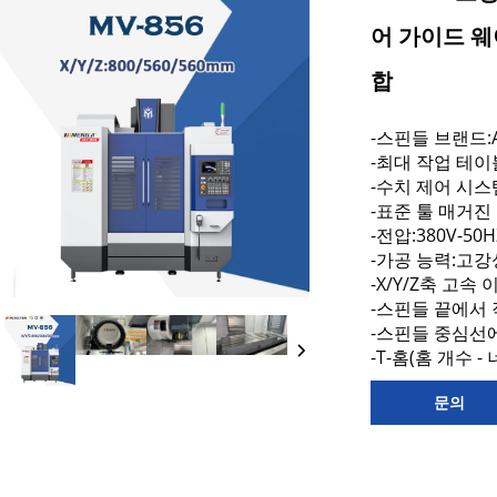
어 가이드 웨
합
-스핀들 브랜드:Aib
-최대 작업 테이블
발전
-수치 제어 시스
-표준 툴 매거진 
-전압:380V-50H
-가공 능력:고강
-X/Y/Z축 고속 
-스핀들 끝에서 
-스핀들 중심선에
-T-홈(홈 개수 - 
문의