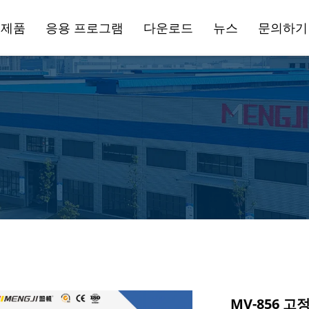
제품
응용 프로그램
다운로드
뉴스
문의하기
신닝 센터
제조 산업
수평 머신닝 센터
항공기 제조
MV-856 