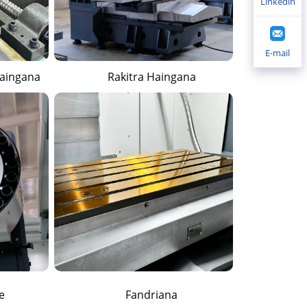
Linkedin
E-mail
Haingana
Rakitra Haingana
e
Fandriana