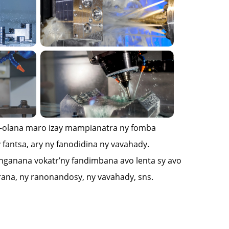
ha-olana maro izay mampianatra ny fomba
fantsa, ary ny fanodidina ny vavahady.
ganana vokatr’ny fandimbana avo lenta sy avo
rana, ny ranonandosy, ny vavahady, sns.