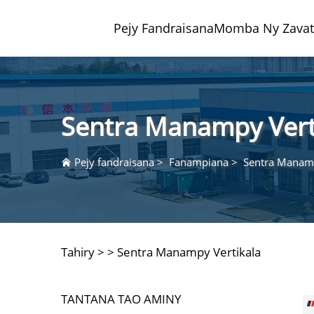
Pejy Fandraisana
Momba Ny Zavat
Sentra Manampy Vert
Pejy fandraisana
>
Fanampiana
>
Sentra Manamp
Tandroso Ary Fizarana Center
Fabrika Semi-Kondiktra
Fizara
Indits
Tahiry >
>
Sentra Manampy Vertikala
Otomot
TANTANA TAO AMINY