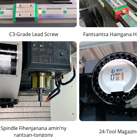
C3-Grade Lead Screw
Fantsantsa Haingana 
Spindle Fihenjanana amin’ny
24-Tool Magazin
rantsan-tongony