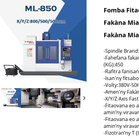
Fomba Fita
Fakàna Mia
Fakàna Mia
-Spindle Brand
ana Enerjia Ventana
-Fahefana faka
(KG):450
-Rafitra fanis
-Isan'ny fitsa
-Volty:380V-50
-Amen'ny Fakà
-X/Y/Z Axis Fa
-Fitaovana eo a
amin’ny virava
-Fitaovana eo 
amin’ny virava
-Fizotran’ny T 