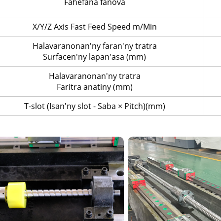
Fahefana fanova
X/Y/Z Axis Fast Feed Speed m/Min
Halavaranonan'ny faran'ny tratra
Surfacen'ny lapan'asa (mm)
Halavaranonan'ny tratra
Faritra anatiny (mm)
T-slot (Isan'ny slot - Saba × Pitch)(mm)