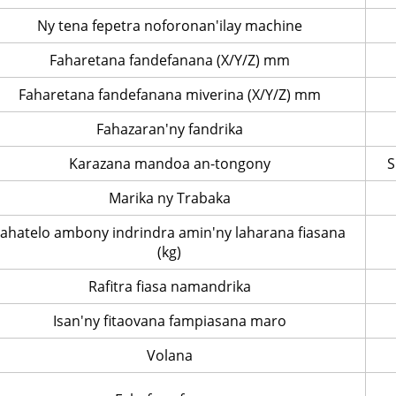
Ny tena fepetra noforonan'ilay machine
Faharetana fandefanana (X/Y/Z) mm
Faharetana fandefanana miverina (X/Y/Z) mm
Fahazaran'ny fandrika
Karazana mandoa an-tongony
S
Marika ny Trabaka
ahatelo ambony indrindra amin'ny laharana fiasana
(kg)
Rafitra fiasa namandrika
Isan'ny fitaovana fampiasana maro
Volana