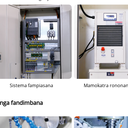
Sistema fampiasana
Mamokatra ronona
anga fandimbana