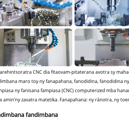
tarehintsoratra CNC dia fitaovam-pitaterana avotra sy ma
dimbana maro toy ny fanapahana, fanodidina, fanodidina ny 
piasa ny fanisana fampiasa (CNC) computerized mba hanan
a amin’ny zavatra matetika. Fanapahana: ny rànotra, ny toe
ndimbana fandimbana