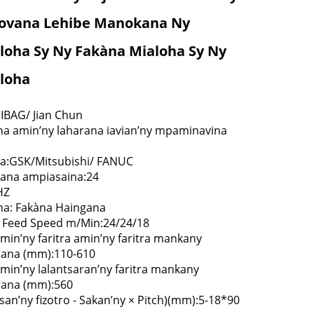
ovana Lehibe Manokana Ny
loha Sy Ny Fakàna Mialoha Sy Ny
loha
:IBAG/ Jian Chun
na amin’ny laharana iavian’ny mpaminavina
ana:GSK/Mitsubishi/ FANUC
boana ampiasaina:24
HZ
na: Fakàna Haingana
st Feed Speed m/Min:24/24/18
min’ny faritra amin’ny faritra mankany
rana (mm):110-610
amin’ny lalantsaran’ny faritra mankany
rana (mm):560
(Isan’ny fizotro - Sakan’ny × Pitch)(mm):5-18*90