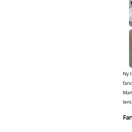
Ny 
fan
Mam
lent
Fa