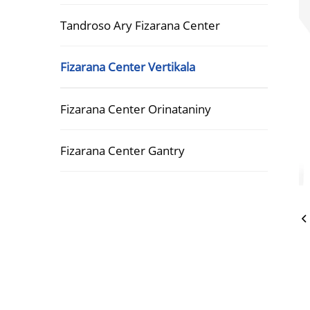
Tandroso Ary Fizarana Center
Fizarana Center Vertikala
Fizarana Center Orinataniny
Inditsiara Tolemiray
Fankaf
Medisina
Fizarana Center Gantry