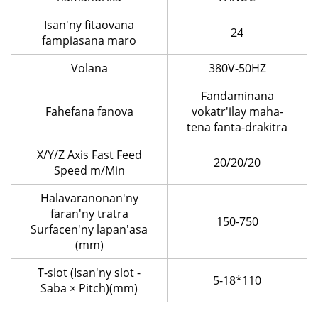
Isan'ny fitaovana
24
fampiasana maro
Volana
380V-50HZ
Fandaminana
Fahefana fanova
vokatr'ilay maha-
tena fanta-drakitra
X/Y/Z Axis Fast Feed
20/20/20
Speed m/Min
Halavaranonan'ny
faran'ny tratra
150-750
Surfacen'ny lapan'asa
(mm)
T-slot (Isan'ny slot -
5-18*110
Saba × Pitch)(mm)