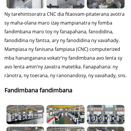
Ny tarehintsoratra CNC dia fitaovam-pitaterana avotra
sy maha-olana maro izay mampianatra ny fomba
fandimbana maro toy ny fanapahana, fanodidina,
fanodidina ny fantsa, ary ny fanodidina ny vavahady.
Mampiasa ny fanisana fampiasa (CNC) computerized
mba hananganana vokatr’ny fandimbana avo lenta sy
avo lenta amin’ny zavatra matetika. Fanapahana: ny
rànotra, ny toerana, ny ranonandosy, ny vavahady, sns.
Fandimbana fandimbana