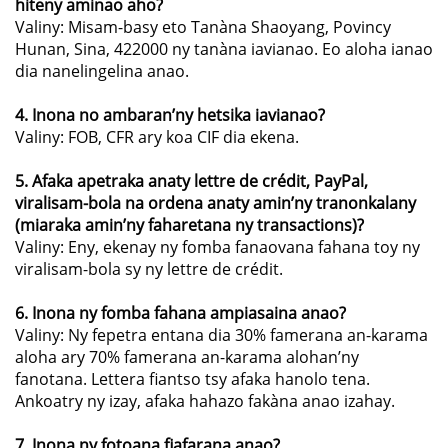
hiteny aminao aho?
Valiny: Misam-basy eto Tanàna Shaoyang, Povincy
Hunan, Sina, 422000 ny tanàna iavianao. Eo aloha ianao
dia nanelingelina anao.
4. Inona no ambaran’ny hetsika iavianao?
Valiny: FOB, CFR ary koa CIF dia ekena.
5. Afaka apetraka anaty lettre de crédit, PayPal,
viralisam-bola na ordena anaty amin’ny tranonkalany
(miaraka amin’ny faharetana ny transactions)?
Valiny: Eny, ekenay ny fomba fanaovana fahana toy ny
viralisam-bola sy ny lettre de crédit.
6. Inona ny fomba fahana ampiasaina anao?
Valiny: Ny fepetra entana dia 30% famerana an-karama
aloha ary 70% famerana an-karama alohan’ny
fanotana. Lettera fiantso tsy afaka hanolo tena.
Ankoatry ny izay, afaka hahazo fakàna anao izahay.
7. Inona ny fotoana fiafarana anao?