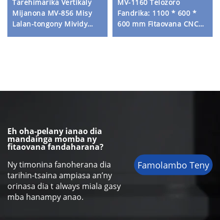
Tarehimarika Vertikaly
MV-1160 Telozoro
Mijanona MV-856 Misy
Fandrika: 1100 * 600 *
Lalan-tongony Mividy
600 mm Fitaovana CNC
Fakàna Mialoha Spindle
Vokatr'ny Fandrika
Mialoha sy Ny Fakàna
Vertikala Fandrika
Mialoha
Haingana Avtomatika
miaraka amin'ny
Rindrina mba
hanamorana ny Fandrika
Haingana
Eh oha-pelany ianao dia
mandainga momba ny
fitaovana fandaharana?
Famolambo Teny
Ny timonina fanoherana dia
tarihin-tsaina ampiasa an’ny
orinasa dia t always miala gasy
mba hanampy anao.