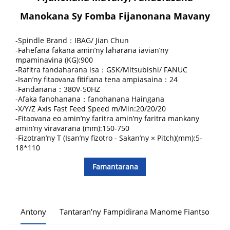
Manokana Sy Fomba Fijanonana Mavany
-Spindle Brand：IBAG/ Jian Chun
-Fahefana fakana amin’ny laharana iavian’ny
mpaminavina (KG):900
-Rafitra fandaharana isa：GSK/Mitsubishi/ FANUC
-Isan’ny fitaovana fitifiana tena ampiasaina：24
-Fandanana：380V-50HZ
-Afaka fanohanana：fanohanana Haingana
-X/Y/Z Axis Fast Feed Speed m/Min:20/20/20
-Fitaovana eo amin’ny faritra amin’ny faritra mankany
amin’ny viravarana (mm):150-750
-Fizotran’ny T (Isan’ny fizotro - Sakan’ny × Pitch)(mm):5-
18*110
Famantarana
Antony
Tantaran'ny Fampidirana Manome Fiantso