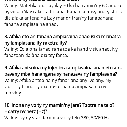
Valiny: Matetika dia ilay ilay 30 ka hatramin’ny 60 andro
ny vokatr’ilay raketra tokana. Raha efa misy anaty stock
dia afaka antenaina izay mandritran’ny fanapahana
fahana ampiasaina anao.
8. Afaka eto an-tanana ampiasaina anao isika mianatra
ny fampiasana ity raketra ity?
Valiny: Eo aloha ianao raha toa ka hand visit anao. Ny
fahazoan-dalàna dia tsy fanta.
9. Afaka antsoina ny injeniera ampiasaina anao eto am-
bavany mba hanangana sy hanazava ny fampiasana?
Valiny: Afaka antsoina ny fanariana any ivelany. Ny
vidin'ny tranainy dia hosorina na ampiasaina ny
mpividy.
10. Inona ny volty ny mamin'ny jara? Tsotra na telo?
Hoatry ny herz (Hz)?
Valiny: Izy ny standard dia volty telo 380, 50/60 Hz.