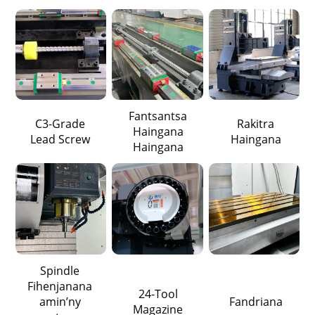
Fantsantsa
C3-Grade
Rakitra
Haingana
Lead Screw
Haingana
Haingana
Spindle
Fihenjanana
24-Tool
amin’ny
Fandriana
Magazine