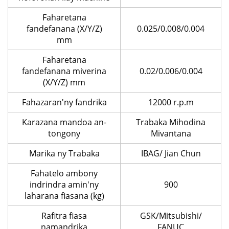
Faharetana
fandefanana (X/Y/Z)
0.025/0.008/0.004
mm
Faharetana
fandefanana miverina
0.02/0.006/0.004
(X/Y/Z) mm
Fahazaran'ny fandrika
12000 r.p.m
Karazana mandoa an-
Trabaka Mihodina
tongony
Mivantana
Marika ny Trabaka
IBAG/ Jian Chun
Fahatelo ambony
indrindra amin'ny
900
laharana fiasana (kg)
Rafitra fiasa
GSK/Mitsubishi/
namandrika
FANUC