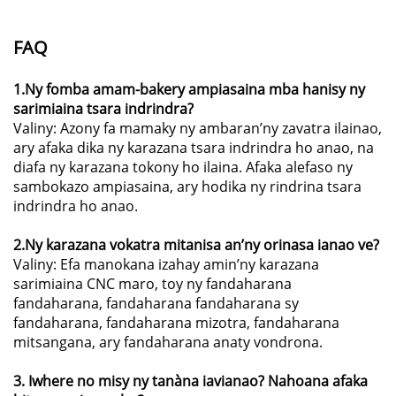
FAQ
1.Ny fomba amam-bakery ampiasaina mba hanisy ny
sarimiaina tsara indrindra?
Valiny: Azony fa mamaky ny ambaran’ny zavatra ilainao,
ary afaka dika ny karazana tsara indrindra ho anao, na
diafa ny karazana tokony ho ilaina. Afaka alefaso ny
sambokazo ampiasaina, ary hodika ny rindrina tsara
indrindra ho anao.
2.Ny karazana vokatra mitanisa an’ny orinasa ianao ve?
Valiny: Efa manokana izahay amin’ny karazana
sarimiaina CNC maro, toy ny fandaharana
fandaharana, fandaharana fandaharana sy
fandaharana, fandaharana mizotra, fandaharana
mitsangana, ary fandaharana anaty vondrona.
3. Iwhere no misy ny tanàna iavianao? Nahoana afaka