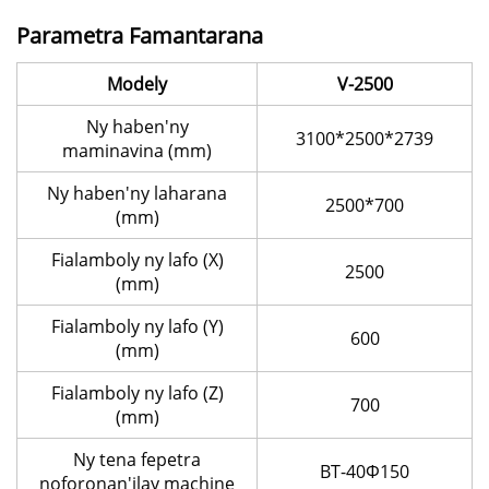
Parametra Famantarana
Modely
V-2500
Ny haben'ny
3100*2500*2739
maminavina (mm)
Ny haben'ny laharana
2500*700
(mm)
Fialamboly ny lafo (X)
2500
(mm)
Fialamboly ny lafo (Y)
600
(mm)
Fialamboly ny lafo (Z)
700
(mm)
Ny tena fepetra
BT-40Φ150
noforonan'ilay machine