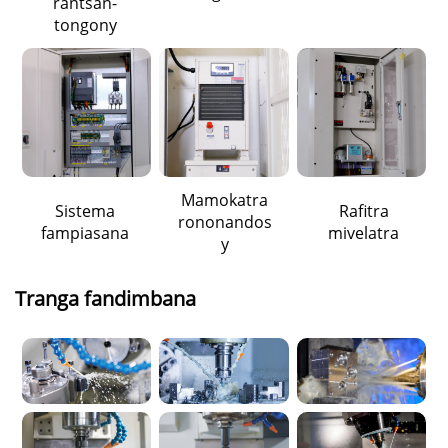
rantsan-
tongony
Mamokatra
Sistema
Rafitra
rononandos
fampiasana
mivelatra
y
Tranga fandimbana