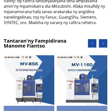
Valiny: Ny rafitra fandanjalanjana tena ampiasaina
amin'ny mpamokatra dia Mitsubishi. Afaka misafidy ny
mpanamorana hafa ianao arakaraka ny angidina
nanelingelinao, toy ny Fanuc, GuangShu, Siemens,
SYNTEC, sns. Mialoha ny sarany ny rafitra rehetra.
Tantaran'ny Fampidirana
Manome Fiantso