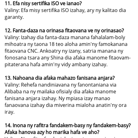
11. Efa nisy sertifika ISO ve ianao?
Valiny: Efa misy sertifika ISO izahay, ary ny kalitao dia
garanty.
12. Fanta-daza na orinasa fitaovana ve ny orinasao?
Valiny: Izahay dia fanta-daza manana fahalalam-boly
mihoatra ny taona 18 teo aloha amin'ny famokanana
fitaovana CNC. Ankoatry ny izany, satria manana ny
fonosana tsara any Shina dia afaka manome fitaovam-
pitaterana hafa amin'ny vidy ambany izahay.
13. Nahoana dia afaka mahazo fanisana anjara?
Valiny: Rehefa nandiniavana ny fanontaniana via
Alibaba na ny mailaka ofisialy dia afaka manome
fanisana anjara izahay. Ny mpiasa izay manao
fanaovana izahay dia miverina mialoha anatin'ny ora
iray.
14. Inona ny rafitra fandakem-basy ny fandakem-basy?
Afaka hanova azy ho marika hafa ve aho?