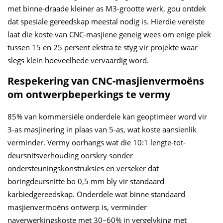
met binne-draade kleiner as M3-grootte werk, gou ontdek
dat spesiale gereedskap meestal nodig is. Hierdie vereiste
laat die koste van CNC-masjiene geneig wees om enige plek
tussen 15 en 25 persent ekstra te styg vir projekte waar
slegs klein hoeveelhede vervaardig word.
Respekering van CNC-masjienvermoëns
om ontwerpbeperkings te vermy
85% van kommersiële onderdele kan geoptimeer word vir
3-as masjinering in plaas van 5-as, wat koste aansienlik
verminder. Vermy oorhangs wat die 10:1 lengte-tot-
deursnitsverhouding oorskry sonder
ondersteuningskonstruksies en verseker dat
boringdeursnitte bo 0,5 mm bly vir standaard
karbiedgereedskap. Onderdele wat binne standaard
masjienvermoëns ontwerp is, verminder
naverwerkingskoste met 30–60% in vergelyking met