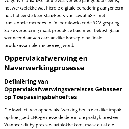
Volgens 'n onlangse studie wat verlede jaar gepubliseer is,
het werksplekke wat hierdie digitale benadering aangeneem
het, hul eerste-keer-slaagkoers van sowat 68% met
tradisionele metodes tot 'n indrukwekkende 92% gespring.
Sulke verbetering maak produksie baie meer bekostigbaar
wanneer daar van aanvanklike konsepte na finale
produkassamblering beweeg word.
Oppervlakafwerwing en
Naverwerkingprosesse
Definiëring van
Oppervlakafwerwingsvereistes Gebaseer
op Toepassingsbehoeftes
Die kwaliteit van oppervlakafwerking het 'n werklike impak
op hoe goed CNC-gemesselde dele in die praktyk presteer.
Wanneer dit by presisie-laaiblokke kom, maak dit al die