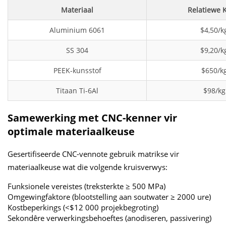
Materiaal
Relatiewe 
Aluminium 6061
$4,50/k
SS 304
$9,20/k
PEEK-kunsstof
$650/k
Titaan Ti-6Al
$98/kg
Samewerking met CNC-kenner vir
optimale materiaalkeuse
Gesertifiseerde CNC-vennote gebruik matrikse vir
materiaalkeuse wat die volgende kruisverwys:
Funksionele vereistes (treksterkte ≥ 500 MPa)
Omgewingfaktore (blootstelling aan soutwater ≥ 2000 ure)
Kostbeperkings (<$12 000 projekbegroting)
Sekondêre verwerkingsbehoeftes (anodiseren, passivering)