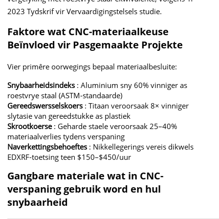
2023
Tydskrif vir Vervaardigingstelsels
studie.
Faktore wat CNC-materiaalkeuse
Beïnvloed vir Pasgemaakte Projekte
Vier primêre oorwegings bepaal materiaalbesluite:
Snybaarheidsindeks
: Aluminium sny 60% vinniger as
roestvrye staal (ASTM-standaarde)
Gereedswersselskoers
: Titaan veroorsaak 8× vinniger
slytasie van gereedstukke as plastiek
Skrootkoerse
: Geharde staele veroorsaak 25–40%
materiaalverlies tydens verspaning
Naverkettingsbehoeftes
: Nikkellegerings vereis dikwels
EDXRF-toetsing teen $150–$450/uur
Gangbare materiale wat in CNC-
verspaning gebruik word en hul
snybaarheid