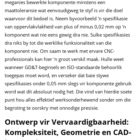
meganies bewerkte komponente minstens een
maattoleransie wat eenvoudigweg te styf is vir die doel
waarvoor dit bedoel is. Neem byvoorbeeld 'n spesifikasie
van oppervlakvlakheid van plus of minus 0,02 mm op 'n
komponent wat nie eens gewig dra nie. Sulke spesifikasies
dra niks by tot die werklike funksionaliteit van die
komponent nie. Om saam te werk met ervare CNC-
professionals kan hier 'n groot verskil maak. Hulle weet
wanneer GD&T-beginsels en ISO-standaarde behoorlik
toegepas moet word, en verseker dat baie stywe
spesifikasies onder 0,05 mm slegs vir komponente gebruik
word wat dit absoluut nodig het. Die vind van hierdie soete
punt hou alles effektief werksonderhewend sonder om die
begroting te oorskry met onnodige presisie.
Ontwerp vir Vervaardigbaarheid:
Kompleksiteit, Geometrie en CAD-