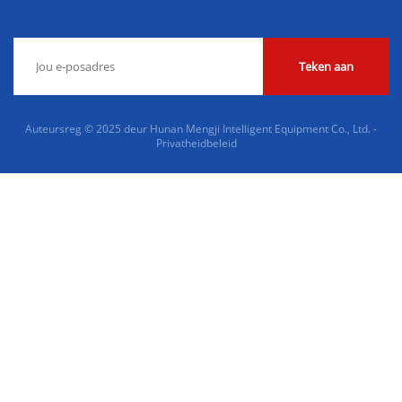
Teken aan
Auteursreg © 2025 deur Hunan Mengji Intelligent Equipment Co., Ltd. -
Privatheidbeleid