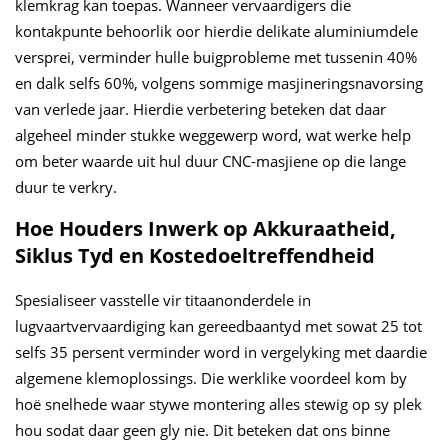
klemkrag kan toepas. Wanneer vervaardigers die
kontakpunte behoorlik oor hierdie delikate aluminiumdele
versprei, verminder hulle buigprobleme met tussenin 40%
en dalk selfs 60%, volgens sommige masjineringsnavorsing
van verlede jaar. Hierdie verbetering beteken dat daar
algeheel minder stukke weggewerp word, wat werke help
om beter waarde uit hul duur CNC-masjiene op die lange
duur te verkry.
Hoe Houders Inwerk op Akkuraatheid,
Siklus Tyd en Kostedoeltreffendheid
Spesialiseer vasstelle vir titaanonderdele in
lugvaartvervaardiging kan gereedbaantyd met sowat 25 tot
selfs 35 persent verminder word in vergelyking met daardie
algemene klemoplossings. Die werklike voordeel kom by
hoë snelhede waar stywe montering alles stewig op sy plek
hou sodat daar geen gly nie. Dit beteken dat ons binne