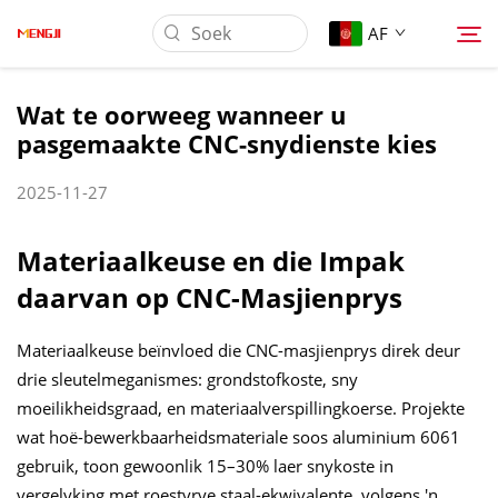
AF
Wat te oorweeg wanneer u
pasgemaakte CNC-snydienste kies
Oor Ons
2025-11-27
Produk
Materiaalkeuse en die Impak
Toepassing
daarvan op CNC-Masjienprys
Laai af
Materiaalkeuse beïnvloed die CNC-masjienprys direk deur
drie sleutelmeganismes: grondstofkoste, sny
moeilikheidsgraad, en materiaalverspillingkoerse. Projekte
Nuus
wat hoë-bewerkbaarheidsmateriale soos aluminium 6061
gebruik, toon gewoonlik 15–30% laer snykoste in
Kontak Ons
vergelyking met roestvrye staal-ekwivalente, volgens 'n