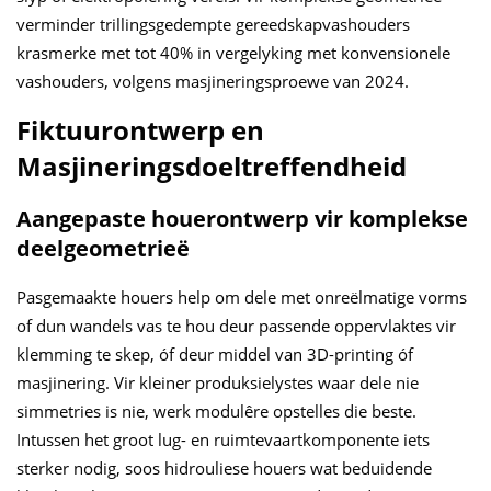
verminder trillingsgedempte gereedskapvashouders
krasmerke met tot 40% in vergelyking met konvensionele
vashouders, volgens masjineringsproewe van 2024.
Fiktuurontwerp en
Masjineringsdoeltreffendheid
Aangepaste houerontwerp vir komplekse
deelgeometrieë
Pasgemaakte houers help om dele met onreëlmatige vorms
of dun wandels vas te hou deur passende oppervlaktes vir
klemming te skep, óf deur middel van 3D-printing óf
masjinering. Vir kleiner produksielystes waar dele nie
simmetries is nie, werk modulêre opstelles die beste.
Intussen het groot lug- en ruimtevaartkomponente iets
sterker nodig, soos hidrouliese houers wat beduidende