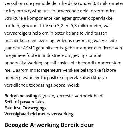
verskil om die gemiddelde ruheid (Ra) onder 0,8 mikrometer
te kry om wrywing tussen bewegende dele te verminder.
Strukturele komponente kan egter grower oppervlakke
hanteer, gewoonlik tussen 3,2 en 6,3 mikrometer, wat
vervaardigers help om 'n beter balans te vind tussen
masjienkoste en lewering. Volgens navorsing wat verlede
jaar deur ASME gepubliseer is, gebeur amper een derde van
meganiese foute in industriële omgewings omdat
oppervlakafwerking-spesifikasies nie behoorlik ooreenstem
nie. Daarom moet ingenieurs verskeie belangrike faktore
oorweeg wanneer toepaslike oppervlakafwerking vir
verskillende toepassings bepaal word:
Bedryfsbelasting
(slytasie, korrosie, vermoeidheid)
Seël- of pasvereistes
Estetiese Oorwegings
Verenigbaarheid met naverwerking
Beoogde Afwerking Bereik deur