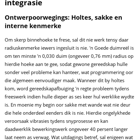
integrasie
Ontwerpoorwegings: Holtes, sakke en
interne kenmerke
Om skerp binnehoeke te frese, sal dit nie werk tensy daar
radiuskenmerke iewers ingesluit is nie. 'n Goede duimreël is
om ten minste 'n 0,030 duim (ongeveer 0,76 mm) radius op
hierdie hoeke aan te gee, sodat gewone gereedskap hulle
sonder veel probleme kan hanteer, wat programmering oor
die algemeen eenvoudiger maak. Wanneer dit by holtes
kom, word gereedskapafbuiging 'n regte probleem tydens
freeswerk indien hulle dieper as ses keer hul werklike wydte
is. En moenie my begin oor sakke met wande wat nie deur
die hele onderdeel eenders dik is nie. Hierdie ongelykhede
veroorsaak vibrasies tydens snyprosesse en kan
daadwerklik bewerkingswerk ongeveer 40 persent langer
laat neem as verwag. Wat uitdagings betref, sal enigeen wat