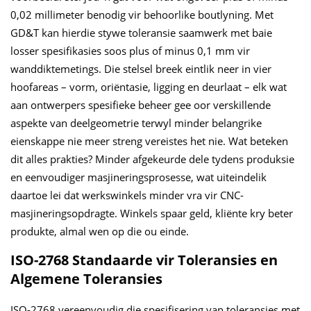
0,02 millimeter benodig vir behoorlike boutlyning. Met
GD&T kan hierdie stywe toleransie saamwerk met baie
losser spesifikasies soos plus of minus 0,1 mm vir
wanddiktemetings. Die stelsel breek eintlik neer in vier
hoofareas – vorm, oriëntasie, ligging en deurlaat – elk wat
aan ontwerpers spesifieke beheer gee oor verskillende
aspekte van deelgeometrie terwyl minder belangrike
eienskappe nie meer streng vereistes het nie. Wat beteken
dit alles prakties? Minder afgekeurde dele tydens produksie
en eenvoudiger masjineringsprosesse, wat uiteindelik
daartoe lei dat werkswinkels minder vra vir CNC-
masjineringsopdragte. Winkels spaar geld, kliënte kry beter
produkte, almal wen op die ou einde.
ISO-2768 Standaarde vir Toleransies en
Algemene Toleransies
ISO-2768 vereenvoudig die spesifisering van toleransies met