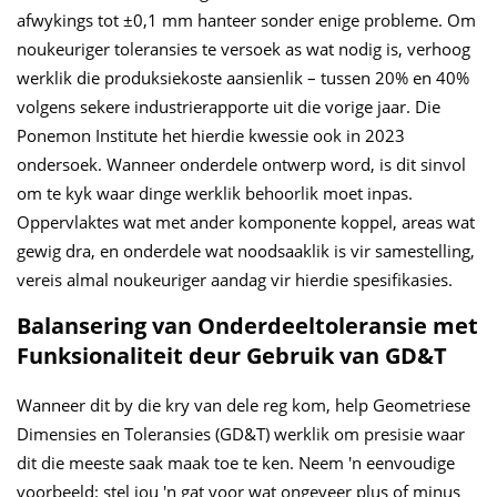
afwykings tot ±0,1 mm hanteer sonder enige probleme. Om
noukeuriger toleransies te versoek as wat nodig is, verhoog
werklik die produksiekoste aansienlik – tussen 20% en 40%
volgens sekere industrierapporte uit die vorige jaar. Die
Ponemon Institute het hierdie kwessie ook in 2023
ondersoek. Wanneer onderdele ontwerp word, is dit sinvol
om te kyk waar dinge werklik behoorlik moet inpas.
Oppervlaktes wat met ander komponente koppel, areas wat
gewig dra, en onderdele wat noodsaaklik is vir samestelling,
vereis almal noukeuriger aandag vir hierdie spesifikasies.
Balansering van Onderdeeltoleransie met
Funksionaliteit deur Gebruik van GD&T
Wanneer dit by die kry van dele reg kom, help Geometriese
Dimensies en Toleransies (GD&T) werklik om presisie waar
dit die meeste saak maak toe te ken. Neem 'n eenvoudige
voorbeeld: stel jou 'n gat voor wat ongeveer plus of minus