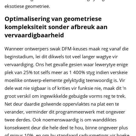
eksotiese geometrieë.
Optimalisering van geometriese
kompleksiteit sonder afbreuk aan
vervaardigbaarheid
Wanneer ontwerpers swak DFM-keuses maak reg vanaf die
beginstadium, lei dit dikwels tot veel langer wagtye vir
vervaardiging. Ons het gevalle gesien waar lewerytye enige
plek van 25% tot selfs meer as 1 400% styg indien verskeie
moeilike ontwerp-elemente gelyktydig teenwoordig is. Vir
dele wat nie sigbaar is of krities vir funksie nie, maak dit 'n
groot verskil om ingewikkelde gebuigde vorms reg te trek.
Net deur daardie golwende oppervlaktes na plat een te
verander, verminder dit programmeerwerk met ongeveer
twee derdes. Ook noemenswaardig is om wanddiktes
konsekwent deur die hele deel te hou, binne ongeveer plus
of minus 10%, en om by standaard radiusmetings vir hoeke