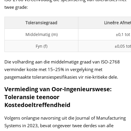
twee grade:
Toleransiegraad
Lineêre Afme
Middelmatig (m)
±0,1 tot
Fyn (f)
±0,05 to
Die volharding aan die middelmatige graad van ISO-2768
verminder koste met 15–25% in vergelyking met
pasgemaakte toleransiespesifikasies vir nie-kritieke dele.
Vermieding van Oor-Ingenieurswese:
Toleransie teenoor
Kostedoeltreffendheid
Volgens onlangse navorsing uit die Journal of Manufacturing
Systems in 2023, bevat ongeveer twee derdes van alle