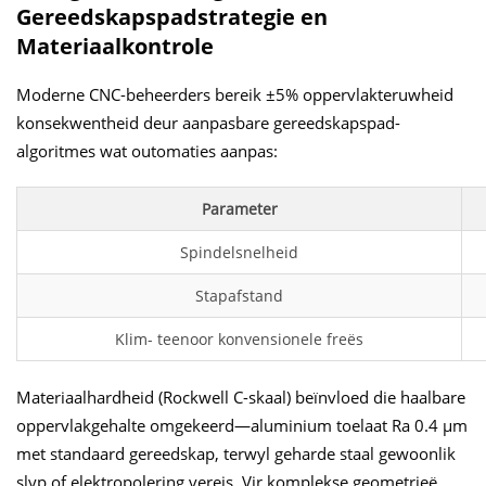
Gereedskapspadstrategie en
Materiaalkontrole
Moderne CNC-beheerders bereik ±5% oppervlakteruwheid
konsekwentheid deur aanpasbare gereedskapspad-
algoritmes wat outomaties aanpas:
Parameter
Spindelsnelheid
Stapafstand
Klim- teenoor konvensionele freës
Materiaalhardheid (Rockwell C-skaal) beïnvloed die haalbare
oppervlakgehalte omgekeerd—aluminium toelaat Ra 0.4 µm
met standaard gereedskap, terwyl geharde staal gewoonlik
slyp of elektropolering vereis. Vir komplekse geometrieë