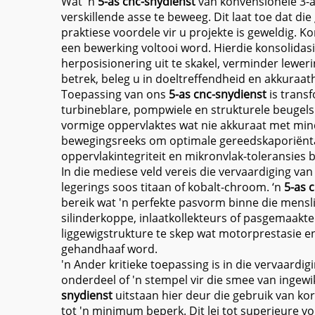
Wat 'n
5-as cnc-snydienst
van konvensionele 3-a
verskillende asse te beweeg. Dit laat toe dat d
praktiese voordele vir u projekte is geweldig. K
een bewerking voltooi word. Hierdie konsolidasie
herposisionering uit te skakel, verminder lewer
betrek, beleg u in doeltreffendheid en akkuraat
Toepassing van ons
5-as cnc-snydienst
is trans
turbineblare, pompwiele en strukturele beugels v
vormige oppervlaktes wat nie akkuraat met min
bewegingsreeks om optimale gereedskaporiëntas
oppervlakintegriteit en mikronvlak-toleransies b
In die mediese veld vereis die vervaardiging va
legerings soos titaan of kobalt-chroom. ‘n
5-as 
bereik wat 'n perfekte pasvorm binne die mensl
silinderkoppe, inlaatkollekteurs of pasgemaakt
liggewigstrukture te skep wat motorprestasie en
gehandhaaf word.
'n Ander kritieke toepassing is in die vervaardi
onderdeel of 'n stempel vir die smee van ingewi
snydienst
uitstaan hier deur die gebruik van ko
tot 'n minimum beperk. Dit lei tot superieure 