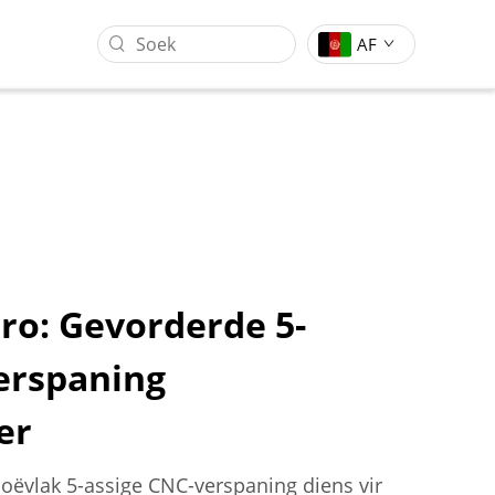
AF
ro: Gevorderde 5-
erspaning
g
Gantrie Werksentrum
Vormstempeling Industrie
er
oëvlak 5-assige CNC-verspaning diens vir