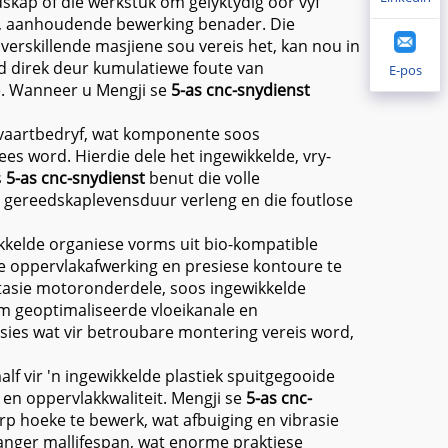
skap of die werkstuk om gelyktydig oor vyf
ele, aanhoudende bewerking benader. Die
 verskillende masjiene sou vereis het, kan nou in
eid direk deur kumulatiewe foute van
E-pos
te. Wanneer u Mengji se
5-as cnc-snydienst
gvaartbedryf, wat komponente soos
ees word. Hierdie dele het ingewikkelde, vry-
s
5-as cnc-snydienst
benut die volle
 gereedskaplevensduur verleng en die foutlose
ikkelde organiese vorms uit bio-kompatible
te oppervlakafwerking en presiese kontoure te
stasie motoronderdele, soos ingewikkelde
m geoptimaliseerde vloeikanale en
nsies wat vir betroubare montering vereis word,
alf vir 'n ingewikkelde plastiek spuitgegooide
 en oppervlakkwaliteit. Mengji se
5-as cnc-
rp hoeke te bewerk, wat afbuiging en vibrasie
langer mallifespan, wat enorme praktiese