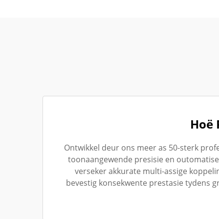
Hoë 
Ontwikkel deur ons meer as 50-sterk profe
toonaangewende presisie en outomatiser
verseker akkurate multi-assige koppel
bevestig konsekwente prestasie tydens g