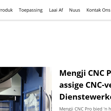
Produk
Toepassing
Laai Af
Nuus
Kontak Ons
Mengji CNC P
assige CNC-v
ale Freesnede Sentrum
oertuig
Horisontale Freesnede
Vliegtuig Vervaardigin
rdigingsbedryf
Sentrum
Dienstewerk
Mengji CNC Pro bied 'n h