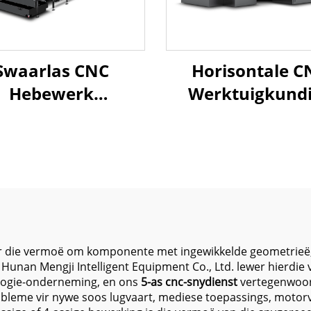
Swaarlas CNC
Horisontale C
Hebewerk
Werktuigkund
sel
agwerksentrum
Sentrum MJ-18
5223 X5200 Y2300
Groot Werktaf
1000 BT-50 Vier
2000*900m
eêre gids op Z-as
Mitsubishi M80B
Staal & Yste
Komponent
Vervaardigin
eer die vermoë om komponente met ingewikkelde geometrieë,
p. Hunan Mengji Intelligent Equipment Co., Ltd. lewer hierd
ologie-onderneming, en ons
5-as cnc-snydienst
vertegenwoor
eme vir nywe soos lugvaart, mediese toepassings, motorve