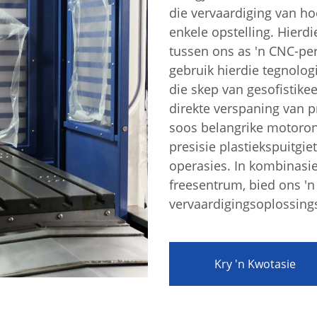
die vervaardiging van ho
enkele opstelling. Hierdi
tussen ons as 'n CNC-pe
gebruik hierdie tegnolog
die skep van gesofistike
direkte verspaning van 
soos belangrike motoron
aring
presisie plastiekspuitgi
operasies. In kombinasi
freesentrum, bied ons 'n
vervaardigingsoplossing
Kry 'n Kwotasie