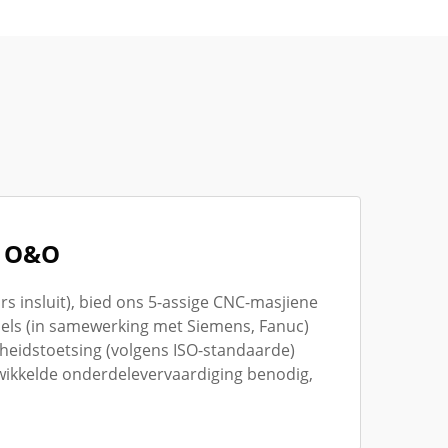
e O&O
s insluit), bied ons 5-assige CNC-masjiene
els (in samewerking met Siemens, Fanuc)
heidstoetsing (volgens ISO-standaarde)
wikkelde onderdelevervaardiging benodig,