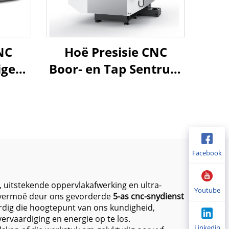
NC
Hoë Presisie CNC
ige
Boor- en Tap Sentrum
14A
MT-600 met
el
Kompakte Struktuur
m
en Hoë-Spoed Spindel
 vir
vir Metaalbewerking
r
Facebook
e
g
 uitstekende oppervlakafwerking en ultra-
Youtube
ie vermoë deur ons gevorderde
5-as cnc-snydienst
dig die hoogtepunt van ons kundigheid,
rvaardiging en energie op te los.
Linkedin