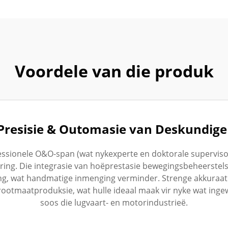
Voordele van die produk
Presisie & Outomasie van Deskundig
ssionele O&O-span (wat nykexperte en doktorale supervisor
ing. Die integrasie van hoëprestasie bewegingsbeheerstels
ing, wat handmatige inmenging verminder. Strenge akkuraat
rootmaatproduksie, wat hulle ideaal maak vir nyke wat inge
soos die lugvaart- en motorindustrieë.