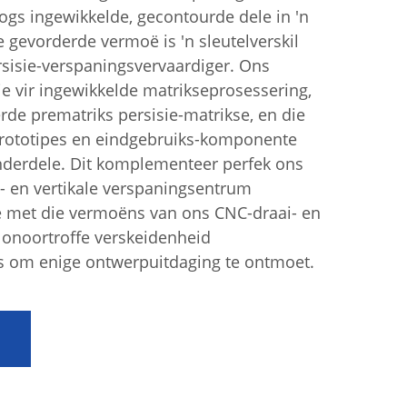
ogs ingewikkelde, gecontourde dele in 'n
e gevorderde vermoë is 'n sleutelverskil
rsisie-verspaningsvervaardiger. Ons
ie vir ingewikkelde matrikseprosessering,
erde prematriks persisie-matrikse, en die
prototipes en eindgebruiks-komponente
derdele. Dit komplementeer perfek ons
et- en vertikale verspaningsentrum
e met die vermoëns van ons CNC-draai- en
 onoortroffe verskeidenheid
s om enige ontwerpuitdaging te ontmoet.