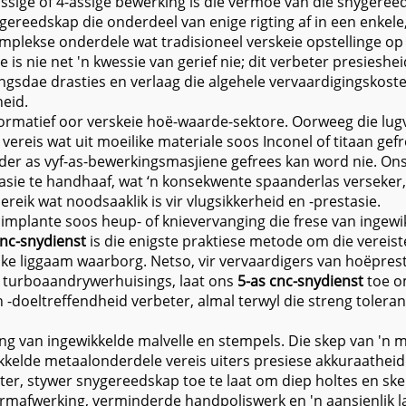
ssige of 4-assige bewerking is die vermoë van die snygereed
ie gereedskap die onderdeel van enige rigting af in een enk
omplekse onderdele wat tradisioneel verskeie opstellinge op
 is nie net 'n kwessie van gerief nie; dit verbeter presiesh
ingsdae drasties en verlaag die algehele vervaardigingskos
heid.
formatief oor verskeie hoë-waarde-sektore. Oorweeg die lu
ereis wat uit moeilike materiale soos Inconel of titaan gefr
der as vyf-as-bewerkingsmasjiene gefrees kan word nie. On
ie te handhaaf, wat ‘n konsekwente spaanderlas verseker,
ereik wat noodsaaklik is vir vlugsikkerheid en -prestasie.
n implante soos heup- of knievervanging die frese van ingew
cnc-snydienst
is die enigste praktiese metode om die vereis
ike liggaam waarborg. Netso, vir vervaardigers van hoëpre
e turboaandrywerhuisings, laat ons
5-as cnc-snydienst
toe o
 -doeltreffendheid verbeter, almal terwyl die streng tolera
ging van ingewikkelde malvelle en stempels. Die skep van 'n m
kkelde metaalonderdele vereis uiters presiese akkuraatheid
rter, stywer snygereedskap toe te laat om diep holtes en ske
vormafwerking, verminderde handpoliswerk en 'n aansienlik 