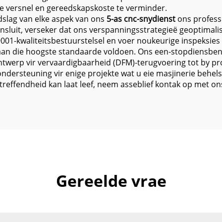
e versnel en gereedskapskoste te verminder.
dslag van elke aspek van ons
5-as cnc-snydienst
ons profess
insluit, verseker dat ons verspanningsstrategieë geoptimali
01-kwaliteitsbestuurstelsel en voer noukeurige inspeksies 
 aan die hoogste standaarde voldoen. Ons een-stopdiensbe
ntwerp vir vervaardigbaarheid (DFM)-terugvoering tot by pr
ondersteuning vir enige projekte wat u eie masjinerie behe
reffendheid kan laat leef, neem asseblief kontak op met o
Gereelde vrae