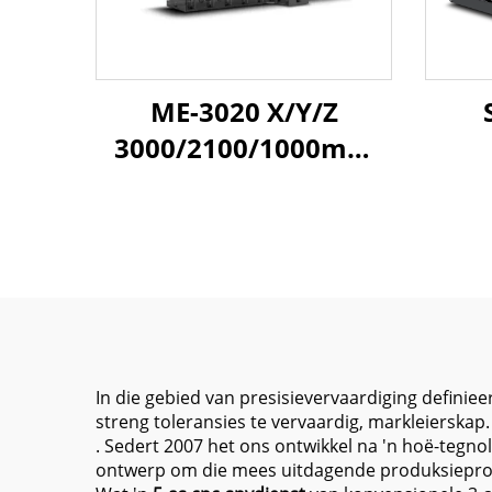
ME-3020 X/Y/Z
3000/2100/1000mm
Swaarwerksnyheidsdraagstel
Sa
freesmasjientehuis
ME-
Uitgerus met
Z
Mitsubishi of Fanuc
lin
Stelsel
In die gebied van presisievervaardiging defini
streng toleransies te vervaardig, markleierska
. Sedert 2007 het ons ontwikkel na 'n hoë-tegn
ontwerp om die mees uitdagende produksieprobl