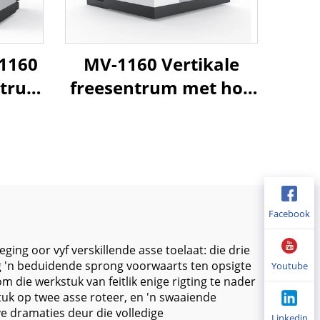
-1160
MV-1160 Vertikale
ntrum
freesentrum met hoë
tor
presisie spil vir
e
metaaldele freessny
ar en
en industriële
r vir
komponentverwerking
ng
Facebook
ing oor vyf verskillende asse toelaat: die drie
dig 'n beduidende sprong voorwaarts ten opsigte
Youtube
die werkstuk van feitlik enige rigting te nader
stuk op twee asse roteer, en 'n swaaiende
ye dramaties deur die volledige
Linkedin