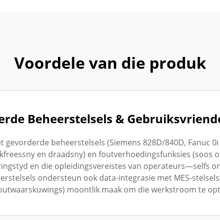
Voordele van die produk
rde Beheerstelsels & Gebruiksvriend
 gevorderde beheerstelsels (Siemens 828D/840D, Fanuc 0i M
kfreessny en draadsny) en foutverhoedingsfunksies (soos 
ingstyd en die opleidingsvereistes van operateurs—selfs on
erstelsels ondersteun ook data-integrasie met MES-stelsels
, foutwaarskuwings) moontlik maak om die werkstroom te opt