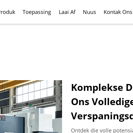
Produk
Toepassing
Laai Af
Nuus
Kontak Ons
Komplekse D
Ons Volledig
ale Freesnede Sentrum
oertuig
Horisontale Freesnede
Vliegtuig Vervaardigin
rdigingsbedryf
Sentrum
Verspanings
Ontdek die volle potens