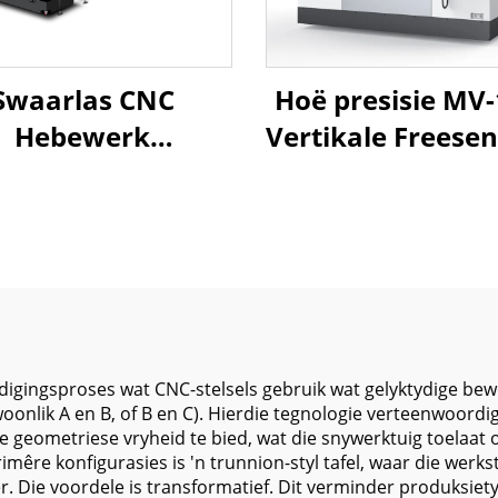
Swaarlas CNC
Hoë presisie MV
Hebewerk
Vertikale Freese
agwerksentrum
met Servo-mo
5223 X5200 Y2300
Outomaties
1000 BT-50 Vier
Gerefreeskakela
eêre gids op Z-as
Stewige Struktuu
Metaalfreesti
igingsproses wat CNC-stelsels gebruik wat gelyktydige beweg
gewoonlik A en B, of B en C). Hierdie tegnologie verteenwoor
ometriese vryheid te bied, wat die snywerktuig toelaat om 
mêre konfigurasies is 'n trunnion-styl tafel, waar die werk
er. Die voordele is transformatief. Dit verminder produksiet