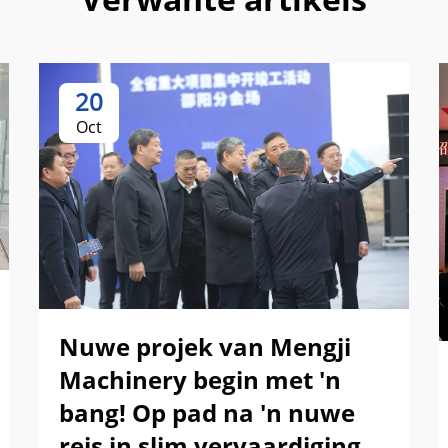
20
Oct
Nuwe projek van Mengji
Machinery begin met 'n
bang! Op pad na 'n nuwe
reis in slim vervaardiging.