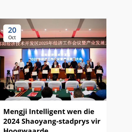
20
2
Oct
Oc
Lei
Hu
Int
Mengji Intelligent wen die
Fo
2024 Shaoyang-stadprys vir
'n 
Hoogwaarde