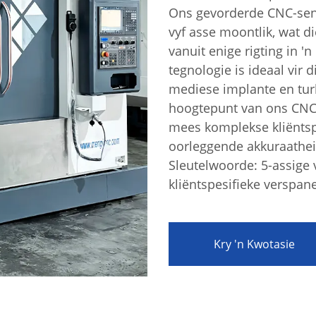
Ons gevorderde CNC-sen
vyf asse moontlik, wat d
vanuit enige rigting in '
tegnologie is ideaal vir 
mediese implante en tur
hoogtepunt van ons CNC-
mees komplekse kliëntsp
aring
oorleggende akkuraathei
Sleutelwoorde: 5-assige 
kliëntspesifieke verspan
Kry 'n Kwotasie