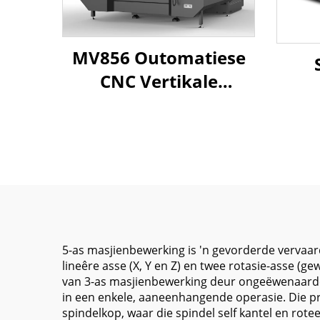
MV856 Outomatiese
CNC Vertikale
Werskikking Sentrum
Sa
Hoë Presisie GSK
ME-
Beheerder
Z
800*560*550 XYZ Reis
lin
Freesmasjien vir BT40
5-as masjienbewerking is 'n gevorderde vervaard
lineêre asse (X, Y en Z) en twee rotasie-asse (
van 3-as masjienbewerking deur ongeëwenaarde ge
in een enkele, aaneenhangende operasie. Die pri
spindelkop, waar die spindel self kantel en rote