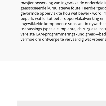
masjienbewerking van ingewikkelde onderdele in 
geassosieerde kumulatiewe foute. Hierdie "ged
gevormde oppervlak te hou wat bewerk word, maa
beperk, wat lei tot beter oppervlakafwerking en
ingewikkelde komponente soos wat in nywerhede
toepassings (spesiale implante, chirurgiese ins
vereiste CAM-programmeringskundigheid—beduide
vermoë om ontwerpe te vervaardig wat vroeër a