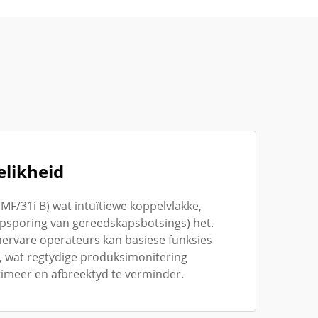
elikheid
F/31i B) wat intuïtiewe koppelvlakke,
opsporing van gereedskapsbotsings) het.
ervare operateurs kan basiese funksies
, wat regtydige produksimonitering
imeer en afbreektyd te verminder.