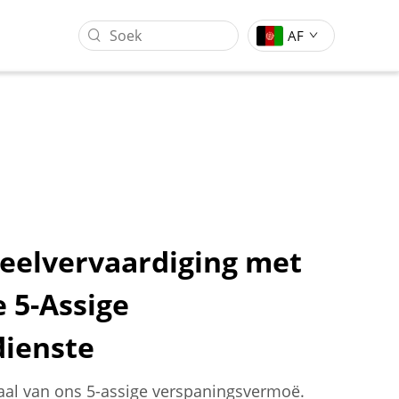
AF
eelvervaardiging met
e 5-Assige
g
Gantrie Werksentrum
Vormstempeling Industrie
dienste
iaal van ons 5-assige verspaningsvermoë.