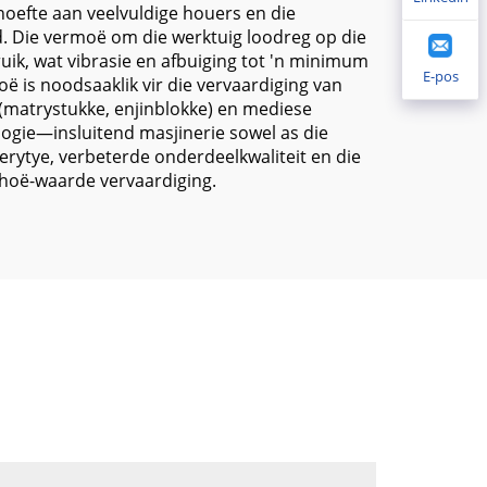
hoefte aan veelvuldige houers en die
. Die vermoë om die werktuig loodreg op die
ik, wat vibrasie en afbuiging tot 'n minimum
E-pos
ë is noodsaaklik vir die vervaardiging van
matrystukke, enjinblokke) en mediese
logie—insluitend masjinerie sowel as die
ytye, verbeterde onderdeelkwaliteit en die
 hoë-waarde vervaardiging.