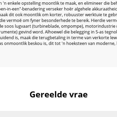
'n enkele opstelling moontlik te maak, en elimineer die be
oen-in-een"-benadering verseker hoër algehele akkuraatheid
k dit ook moontlik om korter, robuuster werktuie te gebru
 die vermoë om fyner besonderhede te bereik. Hierdie vermo
 soos lugvaart (turbineblade, ompompe), motorindustrie (
trumente) gevind word. Alhoewel die belegging in 5-as tegno
nd is, maak die terugbetaling in terme van verkorte lewer
s onmoontlik beskou is, dit tot 'n hoeksteen van moderne,
Gereelde vrae