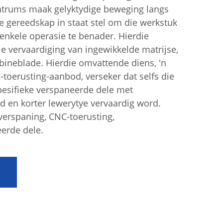
trums maak gelyktydige beweging langs
ie gereedskap in staat stel om die werkstuk
n enkele operasie te benader. Hierdie
die vervaardiging van ingewikkelde matrijse,
bineblade. Hierdie omvattende diens, 'n
toerusting-aanbod, verseker dat selfs die
esifieke verspaneerde dele met
d en korter lewerytye vervaardig word.
verspaning, CNC-toerusting,
eerde dele.