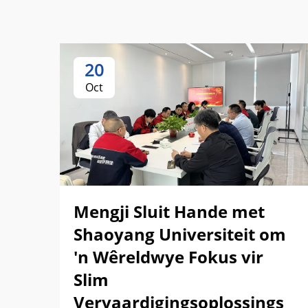
20
Oct
Mengji Sluit Hande met
Shaoyang Universiteit om
'n Wêreldwye Fokus vir
Slim
Vervaardigingsoplossings