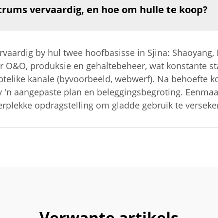
rums vervaardig, en hoe om hulle te koop?
rvaardig by hul twee hoofbasisse in Sjina: Shaoyang
r O&O, produksie en gehaltebeheer, wat konstante s
ptelike kanale (byvoorbeeld, webwerf). Na behoefte 
y 'n aangepaste plan en beleggingsbegroting. Eenmaal
terplekke opdragstelling om gladde gebruik te verseke
Verwante artikels