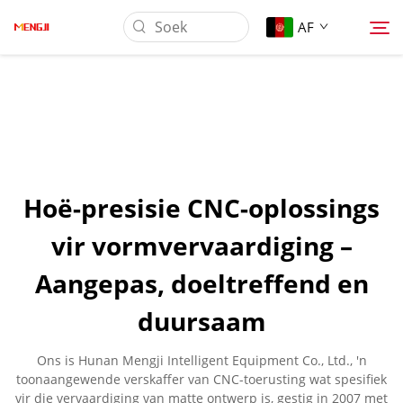
AF
Oor Ons
Produk
Hoë-presisie CNC-oplossings
Toepassing
vir vormvervaardiging –
Aangepas, doeltreffend en
Laai Af
duursaam
Nuus
Ons is Hunan Mengji Intelligent Equipment Co., Ltd., 'n
toonaangewende verskaffer van CNC-toerusting wat spesifiek
Kontak Ons
vir die vervaardiging van matte ontwerp is, gestig in 2007 met