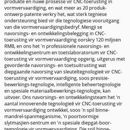
produkte en nuwe prosesse vir CNC-toerusting in
vormvervaardiging, en wat meer as 20 produk-
ontwerp-patente verkry het, wat sterk tegniese
ondersteuning bied vir die tegnologiese vooruitgang
van die vormvervaardigingsbedryf. Mengji se
navorsings- en ontwikkelingsbelegging in CNC-
toerusting vir vormvervaardiging oorskry 120 miljoen
RMB, en ons het 'n professionele navorsings- en
ontwikkelingsentrum en toetslaboratorium vir CNC-
toerusting vir vormvervaardiging opgerig, uitgerus met
gevorderde navorsings- en toetsuitrusting wat
diepgaande navorsing van sleuteltegnologieë vir CNC-
toerusting vir vormvervaardiging, soos presisie-
bewerkings-tegnologie, intelligente beheertegnologie
en spesiale materiaalbewerkings-tegnologie, kan
uitvoer. Ons navorsings- en ontwikkelingsteam het 'n
aantal innoverende tegnologieë vir CNC-toerusting vir
vormvervaardiging ontwikkel, soos 'n spil binne-
mandrel-spanmeganisme, 'n poortvormige
slytmasjien-sentrum en 'n spesiale diepgat-boor-
tegnologie vir vormvervaardiging. Die spil binne-