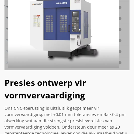
Presies ontwerp vir
vormvervaardiging
Ons CNC-toerusting is uitsluitlik geoptimeer vir
vormvervaardiging, met ±0,01 mm toleransies en Ra ≤0,4 µm
afwerking wat aan die strengste presisievereistes van
vormvervaardiging voldoen. Ondersteun deur meer as 20
gepatenteerde tegnologieë, lewer ons die akkuraatheid wat u