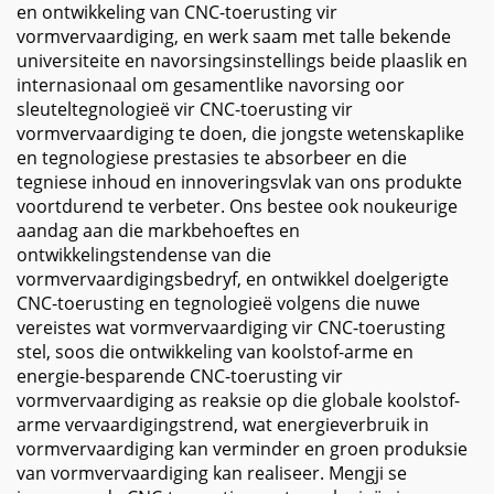
en ontwikkeling van CNC-toerusting vir
vormvervaardiging, en werk saam met talle bekende
universiteite en navorsingsinstellings beide plaaslik en
internasionaal om gesamentlike navorsing oor
sleuteltegnologieë vir CNC-toerusting vir
vormvervaardiging te doen, die jongste wetenskaplike
en tegnologiese prestasies te absorbeer en die
tegniese inhoud en innoveringsvlak van ons produkte
voortdurend te verbeter. Ons bestee ook noukeurige
aandag aan die markbehoeftes en
ontwikkelingstendense van die
vormvervaardigingsbedryf, en ontwikkel doelgerigte
CNC-toerusting en tegnologieë volgens die nuwe
vereistes wat vormvervaardiging vir CNC-toerusting
stel, soos die ontwikkeling van koolstof-arme en
energie-besparende CNC-toerusting vir
vormvervaardiging as reaksie op die globale koolstof-
arme vervaardigingstrend, wat energieverbruik in
vormvervaardiging kan verminder en groen produksie
van vormvervaardiging kan realiseer. Mengji se