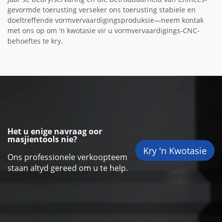
gevormde toerusting verseker ons toerusting stabiele en
doeltreffende vormvervaardigingsproduksie—neem kontak
met ons op om 'n kwotasie vir u vormvervaardigings-CNC-
behoeftes te kry.
Het u enige navraag oor
masjientools nie?
Kry 'n Kwotasie
Ons professionele verkoopteem
staan altyd gereed om u te help.