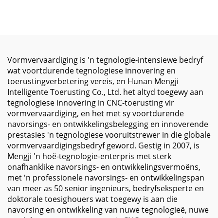
Meginasentrum ME-
Werskikking Sentrum
6035 X6000 Y3500 Z1250
Hoë Presisie GSK
BT-50 Twee
Beheerder 800*560*550
Lyngeleidings en Een
XYZ Reis Freesmasjien
Verhardde Spoor
vir BT40
Vormvervaardiging is 'n tegnologie-intensiewe bedryf
wat voortdurende tegnologiese innovering en
toerustingverbetering vereis, en Hunan Mengji
Intelligente Toerusting Co., Ltd. het altyd toegewy aan
tegnologiese innovering in CNC-toerusting vir
vormvervaardiging, en het met sy voortdurende
navorsings- en ontwikkelingsbelegging en innoverende
prestasies 'n tegnologiese vooruitstrewer in die globale
vormvervaardigingsbedryf geword. Gestig in 2007, is
Mengji 'n hoë-tegnologie-enterpris met sterk
onafhanklike navorsings- en ontwikkelingsvermoëns,
met 'n professionele navorsings- en ontwikkelingspan
van meer as 50 senior ingenieurs, bedryfseksperte en
doktorale toesighouers wat toegewy is aan die
navorsing en ontwikkeling van nuwe tegnologieë, nuwe