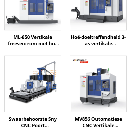
ML-850 Vertikale
Hoë-doeltreffendheid 3-
freesentrum met hoë
as vertikale
presisie lineêre spore en
masjientegniese
3-as CNC-beheer vir
tehuismodel MV-1370
doeltreffende vorm- en
X1300 Y700 Z700 BT-40
metaalbewerking
Vertikale
freessnywerkingstehuis
Swaarbehoorste Sny
MV856 Outomatiese
CNC Poort
CNC Vertikale