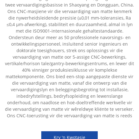
twee vervaardigingsbasisse in Shaoyang en Dongguan, China.
Ons CNC-masjiene vir die vervaardiging van matte kenmerk
die nywerheidsleidende presisie (±0,01 mm-toleransies, Ra
≤0,4 µm-afwerking), stabiliteit en duurzaamheid, almal in lyn
met die ISO9001-internasionale gehaltestandaarde.
Ondersteun deur meer as 50 professionele navorsings- en
ontwikkelingspersoneel, insluitend senior ingenieurs en
doktorale toesighouers, strek ons oplossings vir die
vervaardiging van matte oor 5-assige CNC-bewerkings,
vertikale/horison tale/gantry-bewerkingsentrums, en lewer dit
40% vinniger produksiesiklusse vir komplekse
mattekomponente. Ons bied een-stop aangepaste dienste vir
die vervaardiging van matte, vanaf die ontwerp van die
vervaardigingslyn en beleggingsbegroting tot installasie,
inbedryfstellings, bedryfsopleiding en lewenslange
onderhoud, om naadlose en hoë-doeltreffende werkvelle vir
die vervaardiging van matte vir wêreldwye kliënte te verseker.
Ons CNC-toerusting vir die vervaardiging van matte is reeds
Kry 'n Kwotasie