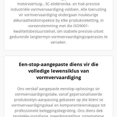
motorvoertuig-, 3C-elektronika- en hoë-presisie
industriële vormvervaardiging voldoen. Alle toerusting
vir vormvervaardiging ondergaan noukeurige
akkuraatheidsinspeksie by elke produksieketting, in
ooreenstemming met die ISO9001-
kwaliteitsbestuurstelsel, om stabiele presisie-uitset
gedurende langtermyn-vormvervaardigingsoperasies te
verseker.
Een-stop-aangepaste diens vir die
volledige lewensiklus van
vormvervaardiging
Ons verskaf aangepaste eenstop-oplossings vir
vormvervaardigingstake, vanaf gepersonaliseerde
produksielyn-aanpassing gebaseer op die kliënt se
vormvervaardigingskaal en komponenteienskappe tot
professionele beleggingsbegroting. Ons diens dek
terplekke-installasie, inwerkingstelling, sistematiese