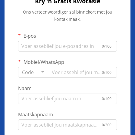
Kry 'n Gratis Kwotasie
Ons verteenwoordiger sal binnekort met jou
kontak maak.
E-pos
0/100
Mobiel/WhatsApp
Code
0/100
Naam
0/100
Maatskapnaam
0/200