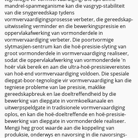
mandrel-spanmeganisme kan die vasgryp-stabiliteit
van die snygereedskap tydens
vormvervaardigingsprosesse verbeter, die gereedskap-
uitwisseling verminder en die bewerkingspresisie en
oppervlakafwerking van vormonderdele in
vormvervaardiging verbeter. Die poortvormige
slytmasjien-sentrum kan die hoë-presisie-slyting van
groot vormonderdele in vormvervaardiging realiseer,
sodat die oppervlakafwerking van vormonderdele 'n
hoër vlak bereik en aan die ultra-hoë-presisievereistes
van hoë-end vormvervaardiging voldoen. Die spesiale
diepgat-boor-tegnologie vir vormvervaardiging kan die
tegniese probleme van lae presisie, maklike
gereedskapbreuk en lae doeltreffendheid by die
bewerking van diepgate in vormkoelkanaale en
uitwerpspeldgate in tradisionele vormvervaardiging
oplos, en kan die hoë-doeltreffende en hoë-presisie-
bewerking van diepgate in vormonderdele realiseer.
Mengji heg groot waarde aan die koppeling van
produksie, onderwys en navorsing in die navorsings-