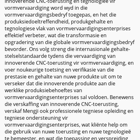
innoverende CNC-toerusting en tegnologieë vir
vormvervaardiging word wyd in die
vormvervaardigingsbedryf toegepas, en het die
produksiedoeltreffendheid, produkgehalte en
tegnologiese vlak van vormvervaardigingsenterprises
effektief verbeter, wat die transformasie en
opgradering van die globale vormvervaardigingsbedryf
bevorder. Ons volg streng die internasionale gehalte-
stelselstandaarde tydens die vervaardiging van
innoverende CNC-toerusting vir vormvervaardiging, en
voer noukeurige toetsing en verifikasie van die
prestasie en gehalte van nuwe produkte uit om te
verseker dat die innoverende produkte aan die
werklike produksiebehoeftes van
vormvervaardigingsenterprises sal voldoen. Benewens
die verskaffing van innoverende CNC-toerusting,
verskaf Mengji ook professionele tegniese opleiding en
tegniese ondersteuning vir
vormvervaardigingsenterprises, wat kliënte help om
die gebruik van nuwe toerusting en nuwe tegnologieë
te bemeester, en wat die toepassing en verspreiding