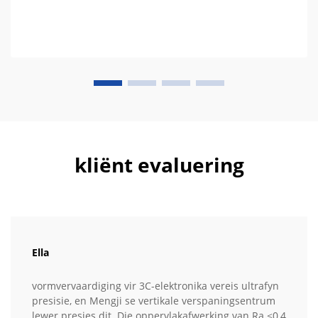
kliënt evaluering
Ella
vormvervaardiging vir 3C-elektronika vereis ultrafyn
presisie, en Mengji se vertikale verspaningsentrum
lewer presies dit. Die oppervlakafwerking van Ra ≤0,4