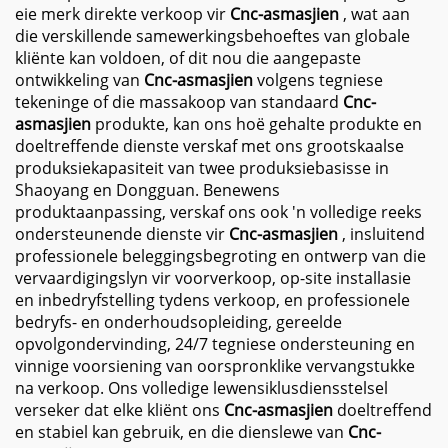
eie merk direkte verkoop vir
Cnc-asmasjien
, wat aan
die verskillende samewerkingsbehoeftes van globale
kliënte kan voldoen, of dit nou die aangepaste
ontwikkeling van
Cnc-asmasjien
volgens tegniese
tekeninge of die massakoop van standaard
Cnc-
asmasjien
produkte, kan ons hoë gehalte produkte en
doeltreffende dienste verskaf met ons grootskaalse
produksiekapasiteit van twee produksiebasisse in
Shaoyang en Dongguan. Benewens
produktaanpassing, verskaf ons ook 'n volledige reeks
ondersteunende dienste vir
Cnc-asmasjien
, insluitend
professionele beleggingsbegroting en ontwerp van die
vervaardigingslyn vir voorverkoop, op-site installasie
en inbedryfstelling tydens verkoop, en professionele
bedryfs- en onderhoudsopleiding, gereelde
opvolgondervinding, 24/7 tegniese ondersteuning en
vinnige voorsiening van oorspronklike vervangstukke
na verkoop. Ons volledige lewensiklusdiensstelsel
verseker dat elke kliënt ons
Cnc-asmasjien
doeltreffend
en stabiel kan gebruik, en die dienslewe van
Cnc-