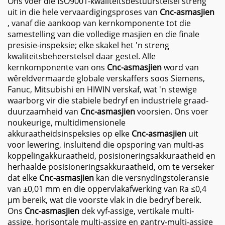
Ons voer die ISO9001-kwaliteitsbestuurstelsel streng
uit in die hele vervaardigingsproses van
Cnc-asmasjien
, vanaf die aankoop van kernkomponente tot die
samestelling van die volledige masjien en die finale
presisie-inspeksie; elke skakel het 'n streng
kwaliteitsbeheerstelsel daar gestel. Alle
kernkomponente van ons
Cnc-asmasjien
word van
wêreldvermaarde globale verskaffers soos Siemens,
Fanuc, Mitsubishi en HIWIN verskaf, wat 'n stewige
waarborg vir die stabiele bedryf en industriele graad-
duurzaamheid van
Cnc-asmasjien
voorsien. Ons voer
noukeurige, multidimensionele
akkuraatheidsinspeksies op elke
Cnc-asmasjien
uit
voor lewering, insluitend die opsporing van multi-as
koppelingakkuraatheid, posisioneringsakkuraatheid en
herhaalde posisioneringsakkuraatheid, om te verseker
dat elke
Cnc-asmasjien
kan die versnydingstoleransie
van ±0,01 mm en die oppervlakafwerking van Ra ≤0,4
µm bereik, wat die voorste vlak in die bedryf bereik.
Ons
Cnc-asmasjien
dek vyf-assige, vertikale multi-
assige, horisontale multi-assige en gantry-multi-assige