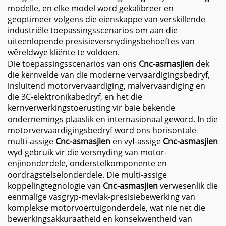
modelle, en elke model word gekalibreer en
geoptimeer volgens die eienskappe van verskillende
industriële toepassingsscenarios om aan die
uiteenlopende presisieversnydingsbehoeftes van
wêreldwye kliënte te voldoen.
Die toepassingsscenarios van ons
Cnc-asmasjien
dek
die kernvelde van die moderne vervaardigingsbedryf,
insluitend motorvervaardiging, malvervaardiging en
die 3C-elektronikabedryf, en het die
kernverwerkingstoerusting vir baie bekende
ondernemings plaaslik en internasionaal geword. In die
motorvervaardigingsbedryf word ons horisontale
multi-assige
Cnc-asmasjien
en vyf-assige
Cnc-asmasjien
wyd gebruik vir die versnyding van motor-
enjinonderdele, onderstelkomponente en
oordragstelselonderdele. Die multi-assige
koppelingtegnologie van
Cnc-asmasjien
verwesenlik die
eenmalige vasgryp-mevlak-presisiebewerking van
komplekse motorvoertuigonderdele, wat nie net die
bewerkingsakkuraatheid en konsekwentheid van