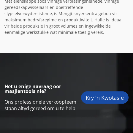
Met eienskappe soos vinnige verplasingsnelhede, vinnige
gereedskapwisselaars en doeltreffende
slypselverwydersisteme, is Mengji-snyersentra gebou vir
maksimum bedryfsregime en produktiwiteit. Hulle is ideaal
vir beide produksie in groot volumes en ingewikkelde
eenmalige werkstukke wat minimale toesig vereis.
Het u enige navraag oor
masjientools nie?
Kry 'n Kwotasie
Ons professionele verkoopteem
staan altyd gereed om u te help.