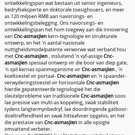
ontwikkelingspan wat bestaan uit senior ingenieurs,
bedryfseksperte en doktorale toesighouers, en meer
as 120 miljoen RMB aan navorsings- en
ontwikkelingsbelegging. Ons navorsings- en
ontwikkelingspan het hom toegewy aan die innovering
van
Cnc-asmasjien
kern-tegnologie en strukturele
ontwerp, en het 'n aantal nasionale
nuttigheidsmodelpatente verworwe wat verband hou
met
Cnc-asmasjien
, insluitend 'n vyf-assige
Cnc-
asmasjien
spesiaal ontwerp vir die boor van diep gate,
'n spil kernas-spanmeganisme vir
Cnc-asmasjien
, 'n
koeltoestel vir portaal-
Cnc-asmasjien
en 'n spaander-
verwyderingstoestel vir horisontale
Cnc-asmasjien
hierdie gepatenteerde tegnologieë het die
sleutelprobleme van tradisionele
Cnc-asmasjien
soos
lae presisie van multi-as koppeling, swak stabiliteit
tydens langtermynbedryf, lae doordringende gatboor-
doeltreffendheid en swak hitteafvoer opgelos, en het
die prestasie van
Cnc-asmasjien
in alle opsigte
omvattend verbeter.