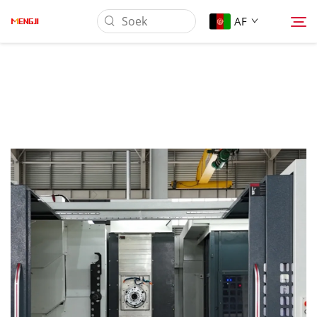
AF
Oor Ons
Produk
Toepassing
Laai Af
Nuus
Kontak Ons