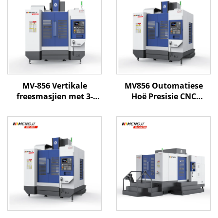
MV-856 Vertikale
MV856 Outomatiese
freesmasjien met 3-
Hoë Presisie CNC
assige CNC-stelsel,
Vertikale Frees Sentrum
lineêre gidsweë en
GSK-beheerder
hoëspoedspindel vir
800*560*550 XYZ Reis
presisie vormgewing
Freesmasjien vir Metaal