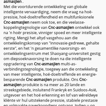
asmasjien
.
Met die voortdurende ontwikkeling van globale
intelligente vervaardiging, neem die vraag na hoë-
presisie, hoë-doeltreffendheid en multifunksionele
Cnc-asmasjien
neem ook toe, en die veelasse-
koppelingtegnologie van
Cnc-asmasjien
ontwikkel ook
na 'n hoër presisie, vinniger spoed en meer intelligente
rigting. Mengji het altyd vasgehou aan die
ontwikkelingskonsep van "innovasie-gedrewe, gehalte
eerste", en het 'n gesamentlike navorsings- en
ontwikkelingsentrum met Shaoyang-universiteit gestig
om diepsoeknavorsing te doen na die intelligente
opgradering van
Cnc-asmasjien
multi-as-
verbindingstegnologie, toegewy aan die ontwikkeling
van meer intelligente, hoë-doeltreffende en energie-
besparende
Cnc-asmasjien
produkte. Ons
Cnc-
asmasjien
produkte is na meer as 20 lande en
streeksgebiede, insluitend Frankryk en Suidoos-Asië,
uitgevoer en het hoë erkenning en lof van wêreldwye
kliënte vir hul uitstekende presisie, stabiele prestasie
en volmaakte naverkoopdiens ontvang. Indien u op