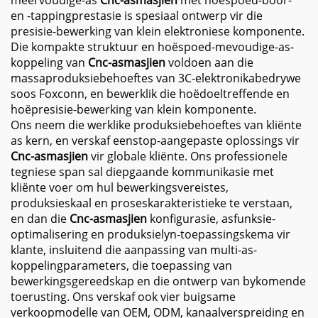
meervoudige-as
Cnc-asmasjien
met hoëspoed-boor-
en -tappingprestasie is spesiaal ontwerp vir die
presisie-bewerking van klein elektroniese komponente.
Die kompakte struktuur en hoëspoed-mevoudige-as-
koppeling van
Cnc-asmasjien
voldoen aan die
massaproduksiebehoeftes van 3C-elektronikabedrywe
soos Foxconn, en bewerklik die hoëdoeltreffende en
hoëpresisie-bewerking van klein komponente.
Ons neem die werklike produksiebehoeftes van kliënte
as kern, en verskaf eenstop-aangepaste oplossings vir
Cnc-asmasjien
vir globale kliënte. Ons professionele
tegniese span sal diepgaande kommunikasie met
kliënte voer om hul bewerkingsvereistes,
produksieskaal en proseskarakteristieke te verstaan,
en dan die
Cnc-asmasjien
konfigurasie, asfunksie-
optimalisering en produksielyn-toepassingskema vir
klante, insluitend die aanpassing van multi-as-
koppelingparameters, die toepassing van
bewerkingsgereedskap en die ontwerp van bykomende
toerusting. Ons verskaf ook vier buigsame
verkoopmodelle van OEM, ODM, kanaalverspreiding en