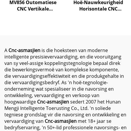
MV856 Outomatiese
Hoë-Nauwkeurigheid
CNC Vertikale
Horisontale CNC
Werskikking Sentrum
Freessentrum MJ-H630
Hoë Presisie GSK
X1100 Y850 Z950 BT-50
Beheerder 800*560*550
CNC Freessentrum
XYZ Reis Freesmasjien
vir BT40
A
Cnc-asmasjien
is die hoeksteen van moderne
intelligente presisievervaardiging, en die vooruitgang
van sy veel-assige koppelingstegnologie bepaal direk
die bewerkingsvermoë van komplekse komponente,
die vervaardigingseffektiwiteit en die produkgehalte in
die vervaardigingsbedryf. As 'n hoë-tegnologie-
onderneming wat spesialiseer in die navorsing en
ontwikkeling, vervaardiging en verkoop van
hoogwaardige
Cnc-asmasjien
sedert 2007 het Hunan
Mengji Intelligente Toerusting Co., Ltd. 'n soliede
tegniese grondslag vir die navorsing en ontwikkeling en
vervaardiging van
Cnc-asmasjien
met 18+ jaar se
bedryfservaring, 'n 50+-lid professionele navorsings- en