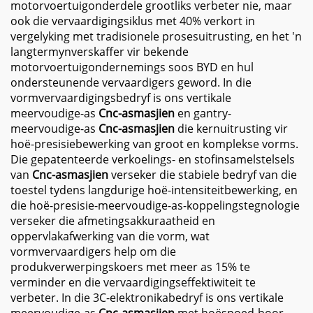
motorvoertuigonderdele grootliks verbeter nie, maar
ook die vervaardigingsiklus met 40% verkort in
vergelyking met tradisionele prosesuitrusting, en het 'n
langtermynverskaffer vir bekende
motorvoertuigondernemings soos BYD en hul
ondersteunende vervaardigers geword. In die
vormvervaardigingsbedryf is ons vertikale
meervoudige-as
Cnc-asmasjien
en gantry-
meervoudige-as
Cnc-asmasjien
die kernuitrusting vir
hoë-presisiebewerking van groot en komplekse vorms.
Die gepatenteerde verkoelings- en stofinsamelstelsels
van
Cnc-asmasjien
verseker die stabiele bedryf van die
toestel tydens langdurige hoë-intensiteitbewerking, en
die hoë-presisie-meervoudige-as-koppelingstegnologie
verseker die afmetingsakkuraatheid en
oppervlakafwerking van die vorm, wat
vormvervaardigers help om die
produkverwerpingskoers met meer as 15% te
verminder en die vervaardigingseffektiwiteit te
verbeter. In die 3C-elektronikabedryf is ons vertikale