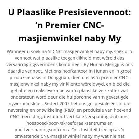
U Plaaslike Presisievennoot:
’n Premier CNC-
masjienwinkel naby My
Wanneer u soek na ’n CNC-masjienwinkel naby my, soek u ’n
vennoot wat plaaslike toeganklikheid met wêreldklas
vervaardigingsvermoëns kombineer. By Hunan Mengji is ons
daardie vennoot. Met ons hoofkantoor in Hunan en ’n groot
produksiebasis in Dongguan, dien ons as ’n premier CNC-
masjienwinkel naby my vir kliente wêreldwyd, en bied die
gehalte en reaksievermoë van ’n plaaslike verskaffer wat
ondersteun word deur die hulpbronne van ’n gevestigde
nywerheidsleier. Sedert 2007 het ons gespesialiseer in die
navorsing en ontwikkeling (R&O) en produksie van hoë-end
CNC-toerusting, insluitend vertikale verspaningsentrums,
hoëspoed-boor-/skroefdraai-sentrums en
poortverspaningsentrums. Ons fasiliteit tree op as ’n
omvattende CNC-masjienwinkel naby my wat nie net