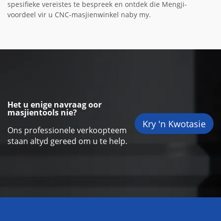
spesifieke vereistes te bespreek en ontdek die Mengji-
voordeel vir u CNC-masjienwinkel naby my.
Het u enige navraag oor
masjientools nie?
Kry 'n Kwotasie
Ons professionele verkoopteem
staan altyd gereed om u te help.