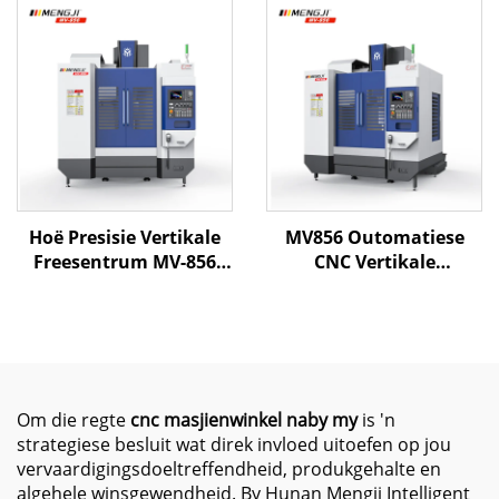
Metaalbewerking
vir presiese CNC
freeswerk en
vervaardiging
Hoë Presisie Vertikale
MV856 Outomatiese
Freesentrum MV-856
CNC Vertikale
Met Lineêre Sponse
Werskikking Sentrum
Outomatiese
Hoë Presisie GSK
Gereedskap
Beheerder 800*560*550
Verwisselaar Direkte
XYZ Reis Freesmasjien
Spindel en Hoë Styfheid
vir BT40
Om die regte
cnc masjienwinkel naby my
is 'n
strategiese besluit wat direk invloed uitoefen op jou
vervaardigingsdoeltreffendheid, produkgehalte en
algehele winsgewendheid. By Hunan Mengji Intelligent