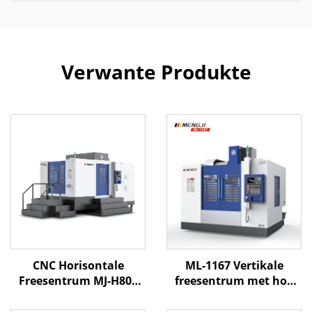
Verwante Produkte
CNC Horisontale
ML-1167 Vertikale
Freesentrum MJ-H800
freesentrum met hoë
X1200 Y850 Z1050 BT-50
spoed spil en groot
4 Assies
reisafstand struktuur