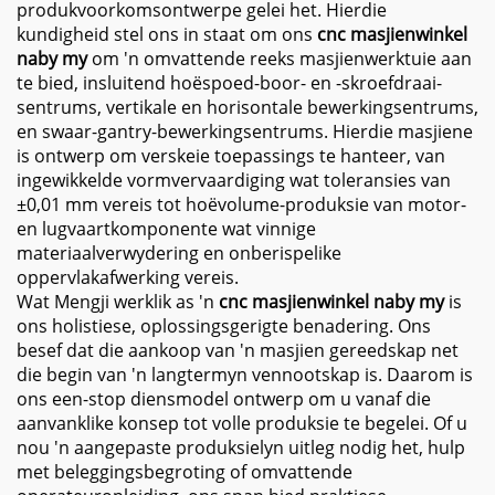
produkvoorkomsontwerpe gelei het. Hierdie
kundigheid stel ons in staat om ons
cnc masjienwinkel
naby my
om 'n omvattende reeks masjienwerktuie aan
te bied, insluitend hoëspoed-boor- en -skroefdraai-
sentrums, vertikale en horisontale bewerkingsentrums,
en swaar-gantry-bewerkingsentrums. Hierdie masjiene
is ontwerp om verskeie toepassings te hanteer, van
ingewikkelde vormvervaardiging wat toleransies van
±0,01 mm vereis tot hoëvolume-produksie van motor-
en lugvaartkomponente wat vinnige
materiaalverwydering en onberispelike
oppervlakafwerking vereis.
Wat Mengji werklik as 'n
cnc masjienwinkel naby my
is
ons holistiese, oplossingsgerigte benadering. Ons
besef dat die aankoop van 'n masjien gereedskap net
die begin van 'n langtermyn vennootskap is. Daarom is
ons een-stop diensmodel ontwerp om u vanaf die
aanvanklike konsep tot volle produksie te begelei. Of u
nou 'n aangepaste produksielyn uitleg nodig het, hulp
met beleggingsbegroting of omvattende