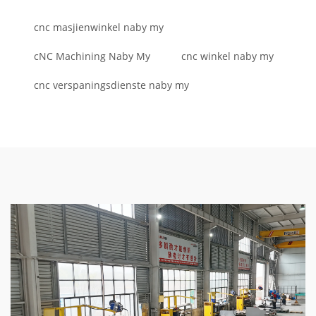
cnc masjienwinkel naby my
cNC Machining Naby My
cnc winkel naby my
cnc verspaningsdienste naby my