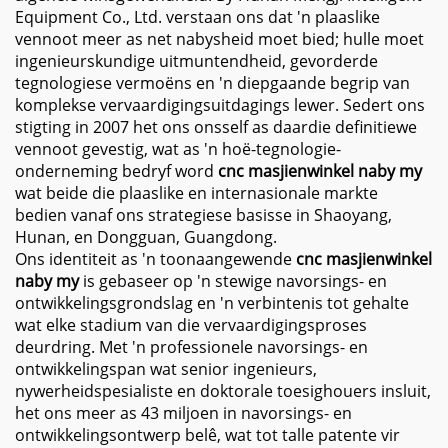
Equipment Co., Ltd. verstaan ons dat 'n plaaslike
vennoot meer as net nabysheid moet bied; hulle moet
ingenieurskundige uitmuntendheid, gevorderde
tegnologiese vermoëns en 'n diepgaande begrip van
komplekse vervaardigingsuitdagings lewer. Sedert ons
stigting in 2007 het ons onsself as daardie definitiewe
vennoot gevestig, wat as 'n hoë-tegnologie-
onderneming bedryf word
cnc masjienwinkel naby my
wat beide die plaaslike en internasionale markte
bedien vanaf ons strategiese basisse in Shaoyang,
Hunan, en Dongguan, Guangdong.
Ons identiteit as 'n toonaangewende
cnc masjienwinkel
naby my
is gebaseer op 'n stewige navorsings- en
ontwikkelingsgrondslag en 'n verbintenis tot gehalte
wat elke stadium van die vervaardigingsproses
deurdring. Met 'n professionele navorsings- en
ontwikkelingspan wat senior ingenieurs,
nywerheidspesialiste en doktorale toesighouers insluit,
het ons meer as 43 miljoen in navorsings- en
ontwikkelingsontwerp belê, wat tot talle patente vir