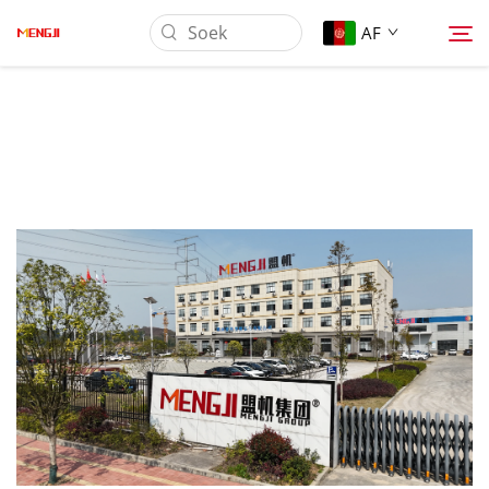
AF
Oor Ons
Produk
Toepassing
Laai Af
Nuus
Kontak Ons