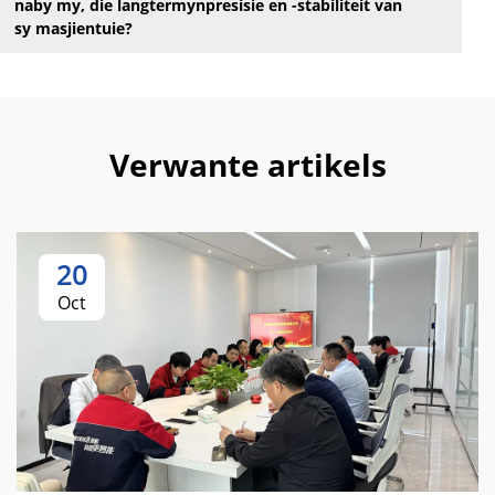
naby my, die langtermynpresisie en -stabiliteit van
sy masjientuie?
Verwante artikels
20
Oct