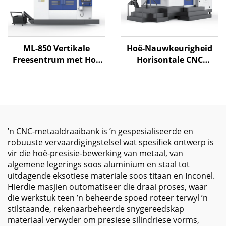
ML-850 Vertikale
Hoë-Nauwkeurigheid
Freesentrum met Hoë
Horisontale CNC
Nauwkeurigheid
Freessentrum MJ-H630
Lineêre Gidslyne en 3-as
X1100 Y850 Z950 BT-50
CNC Beheer vir
CNC Freessentrum
Gietvormproduksie en
Metaalverwerking
’n CNC-metaaldraaibank is ’n gespesialiseerde en
robuuste vervaardigingstelsel wat spesifiek ontwerp is
vir die hoë-presisie-bewerking van metaal, van
algemene legerings soos aluminium en staal tot
uitdagende eksotiese materiale soos titaan en Inconel.
Hierdie masjien outomatiseer die draai proses, waar
die werkstuk teen ’n beheerde spoed roteer terwyl ’n
stilstaande, rekenaarbeheerde snygereedskap
materiaal verwyder om presiese silindriese vorms,