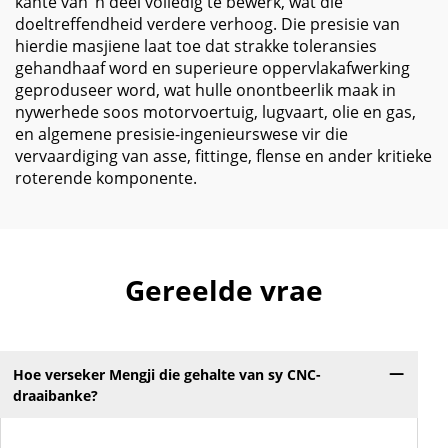
kante van ’n deel volledig te bewerk, wat die
doeltreffendheid verdere verhoog. Die presisie van
hierdie masjiene laat toe dat strakke toleransies
gehandhaaf word en superieure oppervlakafwerking
geproduseer word, wat hulle onontbeerlik maak in
nywerhede soos motorvoertuig, lugvaart, olie en gas,
en algemene presisie-ingenieurswese vir die
vervaardiging van asse, fittinge, flense en ander kritieke
roterende komponente.
Gereelde vrae
Hoe verseker Mengji die gehalte van sy CNC-
draaibanke?