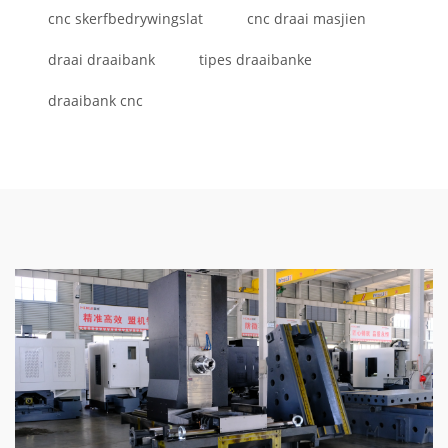
cnc skerfbedrywingslat
cnc draai masjien
draai draaibank
tipes draaibanke
draaibank cnc