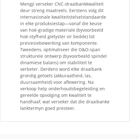
Mengji verseker CNC-draaibankkwaliteit
deur streng maatreëls. Eerstens volg dit
internasionale kwaliteitstelselstandaarde
in elke produksiestap—vanaf die keuse
van hoë-gradige materiale (byvoorbeeld
hoë-styfheid gietyster vir bedde) tot
presiesiebewerking van komponente.
Tweedens, optimaliseer die O&O-span
strukturele ontwerp (byvoorbeeld spindel
dinamiese balans) om stabiliteit te
verbeter. Derdens word elke draaibank
grondig getoets (akkuraatheid, las,
duursaamheid) voor aflewering. Na
verkoop help onderhoudsbegeleiding en
gereelde opvolging om kwaliteit te
handhaaf, wat verseker dat die draaibanke
lanktermyn goed presteer.