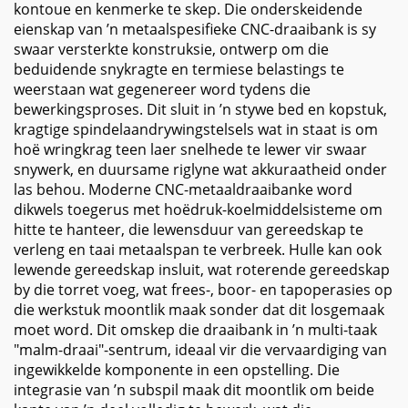
kontoue en kenmerke te skep. Die onderskeidende
eienskap van ’n metaalspesifieke CNC-draaibank is sy
swaar versterkte konstruksie, ontwerp om die
beduidende snykragte en termiese belastings te
weerstaan wat gegenereer word tydens die
bewerkingsproses. Dit sluit in ’n stywe bed en kopstuk,
kragtige spindelaandrywingstelsels wat in staat is om
hoë wringkrag teen laer snelhede te lewer vir swaar
snywerk, en duursame riglyne wat akkuraatheid onder
las behou. Moderne CNC-metaaldraaibanke word
dikwels toegerus met hoëdruk-koelmiddelsisteme om
hitte te hanteer, die lewensduur van gereedskap te
verleng en taai metaalspan te verbreek. Hulle kan ook
lewende gereedskap insluit, wat roterende gereedskap
by die torret voeg, wat frees-, boor- en tapoperasies op
die werkstuk moontlik maak sonder dat dit losgemaak
moet word. Dit omskep die draaibank in ’n multi-taak
"malm-draai"-sentrum, ideaal vir die vervaardiging van
ingewikkelde komponente in een opstelling. Die
integrasie van ’n subspil maak dit moontlik om beide