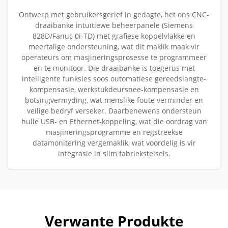
Ontwerp met gebruikersgerief in gedagte, het ons CNC-
draaibanke intuïtiewe beheerpanele (Siemens
828D/Fanuc 0i-TD) met grafiese koppelvlakke en
meertalige ondersteuning, wat dit maklik maak vir
operateurs om masjineringsprosesse te programmeer
en te monitoor. Die draaibanke is toegerus met
intelligente funksies soos outomatiese gereedslangte-
kompensasie, werkstukdeursnee-kompensasie en
botsingvermyding, wat menslike foute verminder en
veilige bedryf verseker. Daarbenewens ondersteun
hulle USB- en Ethernet-koppeling, wat die oordrag van
masjineringsprogramme en regstreekse
datamonitering vergemaklik, wat voordelig is vir
integrasie in slim fabriekstelsels.
Verwante Produkte