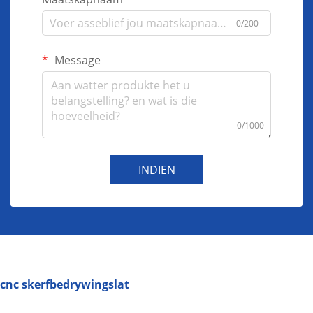
0/200
Message
0/1000
INDIEN
cnc skerfbedrywingslat