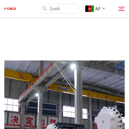
AF
Oor Ons
Produk
Toepassing
Laai Af
Nuus
Kontak Ons