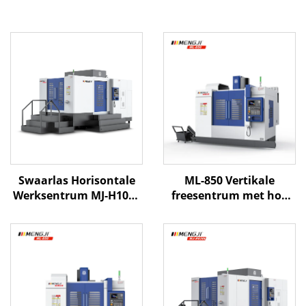
Swaarlas Horisontale
ML-850 Vertikale
Werksentrum MJ-H1000
freesentrum met hoë
X1600 Y1000 Z1000 BT-50
presisie lineêre spore en
CNC Horisontale
3-as CNC-beheer vir
Werksentrum
doeltreffende vorm- en
metaalbewerking