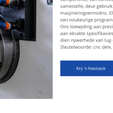
samestelle, deur gebrui
masjineringvermoëns. Elk
van noukeurige programme
Ons toewyding aan presi
aan eksakte spesifikasie
dien nywerhede van lug- 
aring
Sleutelwoorde: cnc dele, 
Kry 'n Kwotasie