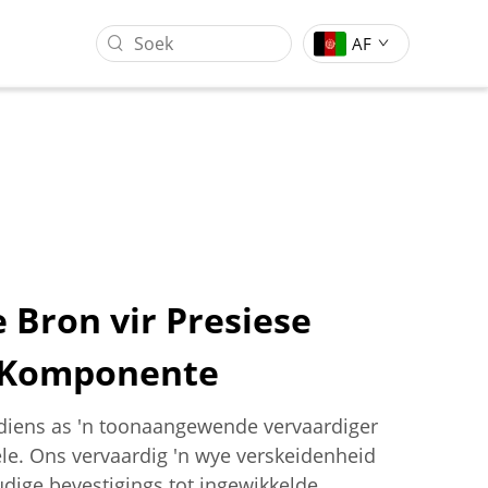
AF
 Bron vir Presiese
 Komponente
g
Gantrie Werksentrum
Vormstempeling Industrie
diens as 'n toonaangewende vervaardiger
le. Ons vervaardig 'n wye verskeidenheid
ige bevestigings tot ingewikkelde