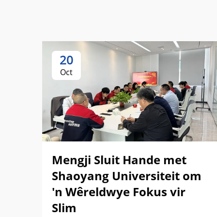
20
Oct
Mengji Sluit Hande met
Shaoyang Universiteit om
'n Wêreldwye Fokus vir
Slim