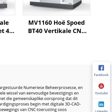
ale
MV1160 Hoë Spoed
t 4-
BT40 Vertikale CNC
ring,
Werskikking Sentrum
l en
GSK Beheer Nuut
n vir
1100*600*600mm
werk
Tafel 24T ATC vir
Presisie
Facebook
Metaalsnywerk
naargestuurde Numeriese Beheerprosesse, en
dele wissel van eenvoudige bevestigings en
Youtube
met die gemeenskaplike oorsprong dat dit
ardigingsproses begin met digitale 3D-CAD-
 bewegings van CNC-toerusting soos
Linkedin