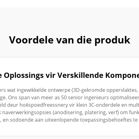
Voordele van die produk
 Oplossings vir Verskillende Kompone
ers wat ingewikkelde ontwerpe (3D-gekromde oppervlaktes,
nge. Ons span van meer as 50 senior ingenieurs optimalise
d deur hoëspoedfreessnery vir klein 3C-onderdele en mult
naverwerkingsopsies (anodisering, platering, verf) om fun
, en sodoende aan uiteenlopende toepassingsbehoeftes te