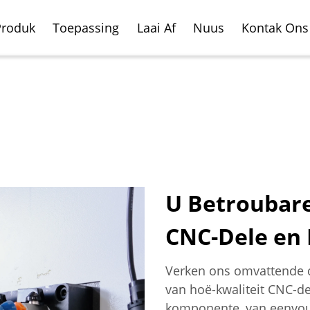
Produk
Toepassing
Laai Af
Nuus
Kontak Ons
U Betroubare
CNC-Dele en
ale Freesnede Sentrum
oertuig
Horisontale Freesnede
Vliegtuig Vervaardigin
rdigingsbedryf
Sentrum
Verken ons omvattende 
van hoë-kwaliteit CNC-de
komponente, van eenvoud