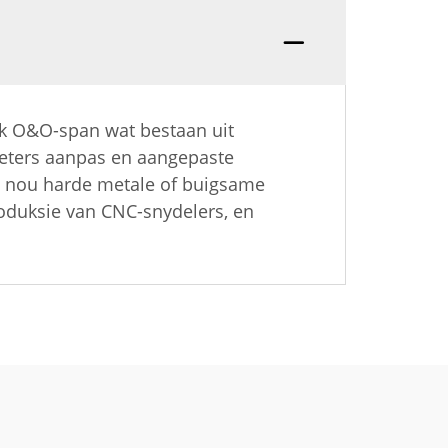
erk O&O-span wat bestaan uit
meters aanpas en aangepaste
it nou harde metale of buigsame
roduksie van CNC-snydelers, en