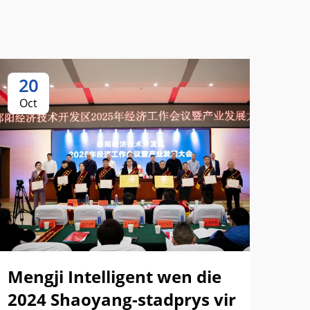
20
2
Oct
Oc
Lei
Hu
Int
Mengji Intelligent wen die
Fo
2024 Shaoyang-stadprys vir
'n 