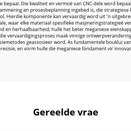
 bepaal. Die kwaliteit en vermoë van CNC-dele word bepaal d
grammering en prosesbeplanning ingebed is, die strategies
ol. Hierdie komponente kan vervaardig word uit 'n uitgebre
 waar elke materiaal spesifieke masjineringstrategieë vere
id en herhaalbaarheid; hulle het beter meganiese eienskap
die vervaardigingsproses maak vinnige ontwerpverandering
siemetodes geassosieer word. As fundamentele bouklui va
resisie, en vorm hulle die meganiese fondament vir innovasi
Gereelde vrae