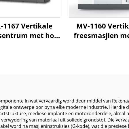
-1167 Vertikale
MV-1160 Vertik
sentrum met hoë
freesmasjien me
presisie
assige CNC-bestu
erwegstruktuur
hoëspoedspinde
n outomatiese
lineêre gleufbaa
freeskakelaar vir
presisie metaal
swaar
etaalfreesting
d komponente in wat vervaardig word deur middel van Reke
igitale ontwerpe oor byna elke moderne industrie. Hierdie 
aartstrukture, mediese implante en motoronderdele, almal 
erwydering van materiaal uit soliede grondstof. Die verva
l word na masjieninstruksies (G-kode), wat die presiese