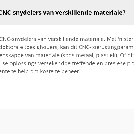
 CNC-snydelers van verskillende materiale?
 CNC-snydelers van verskillende materiale. Met 'n st
 doktorale toesighouers, kan dit CNC-toerustingpara
enskappe van materiale (soos metaal, plastiek). Of d
i se oplossings verseker doeltreffende en presiese p
ënte te help om koste te beheer.