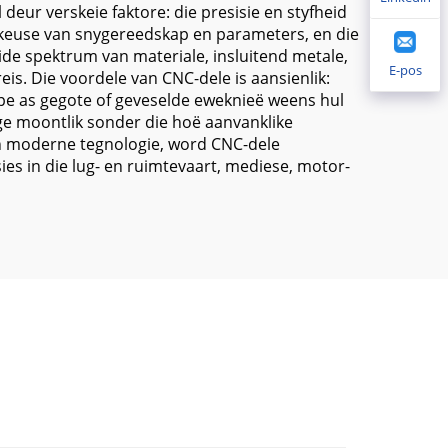
eur verskeie faktore: die presisie en styfheid
e keuse van snygereedskap en parameters, en die
ide spektrum van materiale, insluitend metale,
E-pos
is. Die voordele van CNC-dele is aansienlik:
pe as gegote of geveselde eweknieë weens hul
e moontlik sonder die hoë aanvanklike
n moderne tegnologie, word CNC-dele
es in die lug- en ruimtevaart, mediese, motor-