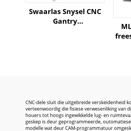
Swaarlas Snysel CNC
Gantry
ML
Werktuigkundige
free
Sentrum QME-6028
X6000 Y2800 Z1250 BT-
hou
50 Groot-skaal
e
Werktuigkundige
gere
Gereedskap
m
CNC-dele sluit die uitgebreide verskeidenhei
verteenwoordig die fisiese verwesenliking van d
houers tot hoogs ingewikkelde lug- en ruimtev
geskep is deur geprogrammeerde, outomatiese v
modelle wat deur CAM-programmatuur omgeskake