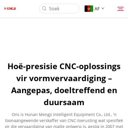
AF
Oor Ons
Produk
Hoë-presisie CNC-oplossings
Toepassing
vir vormvervaardiging –
Aangepas, doeltreffend en
Laai Af
duursaam
Nuus
Ons is Hunan Mengji Intelligent Equipment Co., Ltd., 'n
toonaangewende verskaffer van CNC-toerusting wat spesifiek
Kontak Ons
vir die vervaardiging van matte ontwerp is, gestig in 2007 met