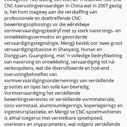
CNC-toerustingvervaardiger in China wat in 2007 gestig
is, het hom toegewy aan die verskaffing van
professionele en doeltreffende CNC-
bewerkingsoplossings vir die wêreldwye
vormvervaardigingsbedryf met sy sterk navorsings- en
ontwikkelingsvermoëns en gevorderde
vervaardigingstegnologie. Mengji beskik oor twee groot
vervaardigingsbasisse in Shaoyang, Hunan en
Dongguan, Guangdong, met 'n volledige bedryfsketting
van navorsing en ontwikkeling, vervaardiging tot ná-
verkoopdiens, wat die diversifiseerde en hoë-end
toerustingbehoeftes van
vormvervaardigingsondernemings van verskillende
groottes en tipes ten volle kan bevredig.
Vormvervaardiging het verskillende
bewerkingsvereistes vir verskillende vormmateriale,
soos vormstaal, aluminiumlegerings, koperlegerings en
ingenieursplastieke, en Mengji se CNC-spoelmashienes
is almal toegerus met verstelbare spoelspoed,
voerkoers en snyparameters, wat volgens verskillende