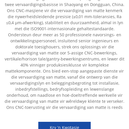
twee vervaardigingsbasisse in Shaoyang en Dongguan, China.
Ons CNC-masjiene vir die vervaardiging van matte kenmerk
die nywerheidsleidende presisie (±0,01 mm-toleransies, Ra
≤0,4 µm-afwerking), stabiliteit en duurzaamheid, almal in lyn
met die ISO9001-internasionale gehaltestandaarde.
Ondersteun deur meer as 50 professionele navorsings- en
ontwikkelingspersoneel, insluitend senior ingenieurs en
doktorale toesighouers, strek ons oplossings vir die
vervaardiging van matte oor 5-assige CNC-bewerkings,
vertikale/horison tale/gantry-bewerkingsentrums, en lewer dit
40% vinniger produksiesiklusse vir komplekse
mattekomponente. Ons bied een-stop aangepaste dienste vir
die vervaardiging van matte, vanaf die ontwerp van die
vervaardigingslyn en beleggingsbegroting tot installasie,
inbedryfstellings, bedryfsopleiding en lewenslange
onderhoud, om naadlose en hoë-doeltreffende werkvelle vir
die vervaardiging van matte vir wêreldwye kliënte te verseker.
Ons CNC-toerusting vir die vervaardiging van matte is reeds
Kry 'n Kwotasie