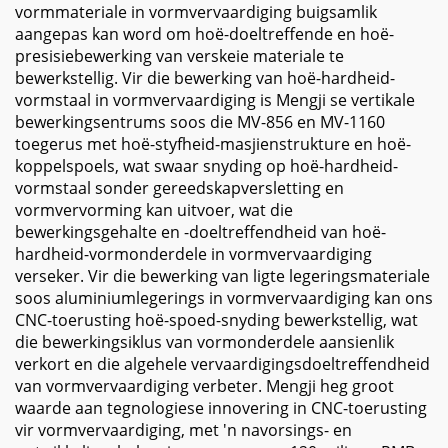
vormmateriale in vormvervaardiging buigsamlik
aangepas kan word om hoë-doeltreffende en hoë-
presisiebewerking van verskeie materiale te
bewerkstellig. Vir die bewerking van hoë-hardheid-
vormstaal in vormvervaardiging is Mengji se vertikale
bewerkingsentrums soos die MV-856 en MV-1160
toegerus met hoë-styfheid-masjienstrukture en hoë-
koppelspoels, wat swaar snyding op hoë-hardheid-
vormstaal sonder gereedskapversletting en
vormvervorming kan uitvoer, wat die
bewerkingsgehalte en -doeltreffendheid van hoë-
hardheid-vormonderdele in vormvervaardiging
verseker. Vir die bewerking van ligte legeringsmateriale
soos aluminiumlegerings in vormvervaardiging kan ons
CNC-toerusting hoë-spoed-snyding bewerkstellig, wat
die bewerkingsiklus van vormonderdele aansienlik
verkort en die algehele vervaardigingsdoeltreffendheid
van vormvervaardiging verbeter. Mengji heg groot
waarde aan tegnologiese innovering in CNC-toerusting
vir vormvervaardiging, met 'n navorsings- en