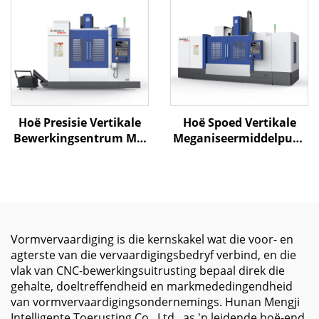
Gereedskapveranderder
gerefreeskakelaar vir
en Servo Motor vir
swaar metaalfreesting
Metaalbewerking
Hoë Presisie Vertikale
Hoë Spoed Vertikale
Bewerkingsentrum ML-
Meganiseermiddelpunt
850 Met
MV-2500 met Groot
Houtkiskonstruksie,
Reisvermoë en Presiese
ATC Direkte Aandrywing
Spindel vir
Spindel en Hoë
Metaalsnywerkzaamhede
Stewigheid
Raamontwerp
Vormvervaardiging is die kernskakel wat die voor- en
agterste van die vervaardigingsbedryf verbind, en die
vlak van CNC-bewerkingsuitrusting bepaal direk die
gehalte, doeltreffendheid en markmededingendheid
van vormvervaardigingsondernemings. Hunan Mengji
Intelligente Toerusting Co., Ltd., as 'n leidende hoë-end