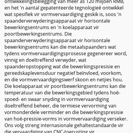
ontwikkelingsbelegging van meer as 120 miljoen RMB,
en het 'n aantal gepatenteerde tegnologieë ontwikkel
wat spesifiek vir vormvervaardiging geskik is, soos 'n
spaanderverwyderingsapparaat vir horisontale
bewerkingsentrums en 'n koelapparaat vir
poortbewerkingsentrums. Die
spaanderverwyderingsapparaat vir horisontale
bewerkingsentrums kan die metaalspaanders wat
tydens vormvervaardigingsprosesse gegenereer word,
vinnig en doeltreffend verwyder, wat
spaanderopstopping wat die bewerkingspresisie en
gereedskaplevensduur negatief beïnvloed, voorkom,
en die vormvervaardigingswerf skoon en netjies hou.
Die koelapparaat vir poortbewerkingsentrums kan die
temperatuur van die bewerkingsgebied tydens hoë-
spoed- en swaar snyding in vormvervaardiging
doeltreffend beheer, die termiese vervorming van
vormonderdele verminder en die bewerkingspresisie
van hoë-presisie-vorms in vormvervaardiging verseker.
Ons volg streng internasionale gehaltestandaarde vir
die vervaardiging van CNC-toerusting vir