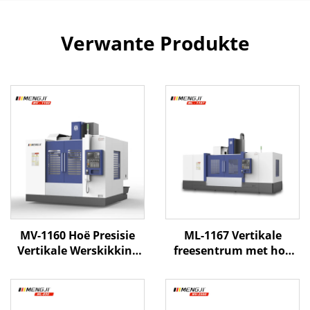
Verwante Produkte
MV-1160 Hoë Presisie
ML-1167 Vertikale
Vertikale Werskikking
freesentrum met hoë
Sentrum Met Boks
presisie
Wegontwerp
houerwegstruktuur en
Outomatiese
outomatiese