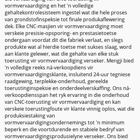
vormvervaardiging en het 'n volledige
gehaltekontrolesisteem ingestel wat die hele proses
van grondstofinspeksie tot finale produkaflewering
dek. Elke CNC-masjien vir vormvervaardiging moet
verskeie presisie-opsporing- en prestasietoetse
ondergaan voordat dit die fabriek verlaat, en slegs
produkte wat al hierdie toetse met sukses slaag, word
aan klante gelewer, wat die gehalte van elke stuk
toerusting vir vormvervaardiging verseker. Mengji bied
'n volledige reeks ná-verkoopdiens vir
vormvervaardigingsklante, insluitend 24-uur tegniese
raadgewing, terplekke-onderhoud, gereelde
toerustinginspeksie en onderdeelverskaffing. Ons ná-
verkoopdiensspan het ryk ervaring in die onderhoud
van CNC-toerusting vir vormvervaardiging en kan
verskeie toerustingfoute vir klante vinnig oplos, wat die
produksiestaking van
vormvervaardigingsondernemings tot 'n minimum
beperk en die voortdurende en stabiele bedryf van
vormvervaardigingsprodusielyne verseker. Ons bied