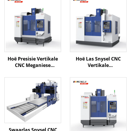
Hoë Presisie Vertikale
Hoë Las Snysel CNC
CNC Meganiese
Vertikale
Sentrum MV-856 Met
Bewerkingsentrum ML-
Stywe Struktuur
1167 X1100 Y600 Z700
Lineêre Spiere
BT-40 Twee Lineêre Gids
Outomatiese
en Een Verhardde Spoor
Gereedskap
Verwisselaar vir
Metaalsnyding
Swaarlas Snysel CNC