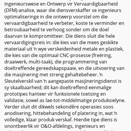
ingenieurswese en Ontwerp vir Vervaardigbaarheid
(DFM)-analise, waar die diensverskaffer se ingenieurs
optimaliseringe in die ontwerp voorstel om die
vervaardigbaarheid te verbeter, koste te verminder en
betroubaarheid te verhoog sonder om die doel
daarvan te kompromitteer. Die diens sluit die hele
vervaardigingsreis in: die kies van die mees geskikte
materiaal uit ŉ wye verskeidenheid metale en plastiek,
die kies van die optimaal CNC-prosesse (freëring,
draaiwerk, multi-taak), die programmering van
doeltreffende gereedskapspaaie, en die uitvoering van
die masjinering met streng gehaltebeheer. ŉ
Sleutelverskil van ŉ aangepaste masjineringsdienst is
sy skaalbaarheid; dit kan doeltreffend eenmalige
prototipes hanteer vir funksionele toetsing en
validasie, sowel as lae-tot-middelmatige produksielyne.
Verder sluit dit dikwels sekondêre operasies soos
anodisering, hittebehandeling of platering in, wat ŉ
volledige, klaar produk verskaf. Hierdie tipe diens is
onontbeerlik vir O&O-afdelings, ingenieurs en