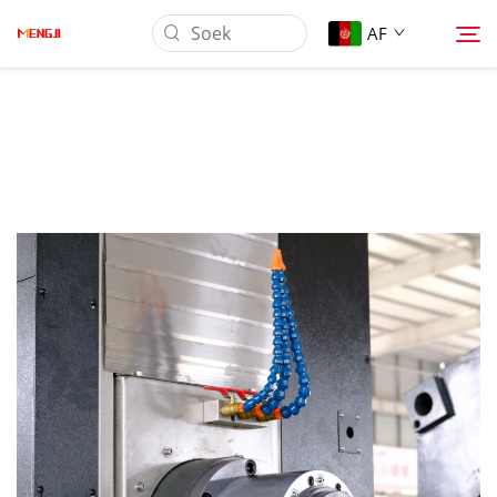
AF
Oor Ons
Produk
Toepassing
Laai Af
Nuus
Kontak Ons