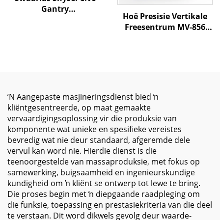
Gantry
Hoë Presisie Vertikale
Werktuigkundige
Freesentrum MV-856
Sentrum QME-6028
Met Lineêre Sponse
X6000 Y2800 Z1250 BT-50
Outomatiese
Groot-skaal
Gereedskap
Werktuigkundige
Verwisselaar Direkte
Gereedskap
Spindel en Hoë Styfheid
ʼN Aangepaste masjineringsdienst bied ŉ
kliëntgesentreerde, op maat gemaakte
vervaardigingsoplossing vir die produksie van
komponente wat unieke en spesifieke vereistes
bevredig wat nie deur standaard, afgeremde dele
vervul kan word nie. Hierdie dienst is die
teenoorgestelde van massaproduksie, met fokus op
samewerking, buigsaamheid en ingenieurskundige
kundigheid om ŉ kliënt se ontwerp tot lewe te bring.
Die proses begin met ŉ diepgaande raadpleging om
die funksie, toepassing en prestasiekriteria van die deel
te verstaan. Dit word dikwels gevolg deur waarde-