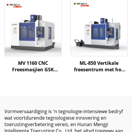
Sentrum MJ-1290 X1200
Stewige Struktuur,
Y900 Z700 BT-50 CNC
Groot Reisafstand en
Freeswerk Sentrum
Outomatiese
Gereedskap
Verwisselingstelsel
MV 1160 CNC
ML-850 Vertikale
Freesmasjien GSK
freesentrum met hoë
Beheerder Vertikale
presisie lineêre spore en
Freesmasjien
3-as CNC-beheer vir
Metaalbewerking BT40
doeltreffende vorm- en
Spil Taper XYZ
metaalbewerking
Mededingende Prys
Vormvervaardiging is 'n tegnologie-intensiewe bedryf
wat voortdurende tegnologiese innovering en
toerustingverbetering vereis, en Hunan Mengji
Intelligente Toerusting Co., Ltd. het altyd toegewy aan