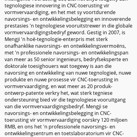
tegnologiese innovering in CNC-toerusting vir
vormvervaardiging, en het met sy voortdurende
navorsings- en ontwikkelingsbelegging en innoverende
prestasies 'n tegnologiese vooruitstrewer in die globale
vormvervaardigingsbedryf geword. Gestig in 2007, is
Mengji 'n hoë-tegnologie-enterpris met sterk
onafhanklike navorsings- en ontwikkelingsvermoëns,
met 'n professionele navorsings- en ontwikkelingspan
van meer as 50 senior ingenieurs, bedryfseksperte en
doktorale toesighouers wat toegewy is aan die
navorsing en ontwikkeling van nuwe tegnologieë, nuwe
produkte en nuwe prosesse vir CNC-toerusting in
vormvervaardiging, en wat meer as 20 produk-
ontwerp-patente verkry het, wat sterk tegniese
ondersteuning bied vir die tegnologiese vooruitgang
van die vormvervaardigingsbedryf. Mengji se
navorsings- en ontwikkelingsbelegging in CNC-
toerusting vir vormvervaardiging oorskry 120 miljoen
RMB, en ons het 'n professionele navorsings- en
ontwikkelingsentrum en toetslaboratorium vir CNC-