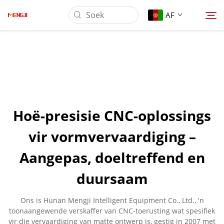
AF
Oor Ons
Produk
Hoë-presisie CNC-oplossings
Toepassing
vir vormvervaardiging –
Aangepas, doeltreffend en
Laai Af
duursaam
Nuus
Ons is Hunan Mengji Intelligent Equipment Co., Ltd., 'n
toonaangewende verskaffer van CNC-toerusting wat spesifiek
Kontak Ons
vir die vervaardiging van matte ontwerp is, gestig in 2007 met