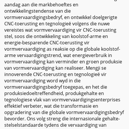
aandag aan die markbehoeftes en
ontwikkelingstendense van die
vormvervaardigingsbedryf, en ontwikkel doelgerigte
CNC-toerusting en tegnologieë volgens die nuwe
vereistes wat vormvervaardiging vir CNC-toerusting
stel, soos die ontwikkeling van koolstof-arme en
energie-besparende CNC-toerusting vir
vormvervaardiging as reaksie op die globale koolstof-
arme vervaardigingstrend, wat energieverbruik in
vormvervaardiging kan verminder en groen produksie
van vormvervaardiging kan realiseer. Mengji se
innoverende CNC-toerusting en tegnologieë vir
vormvervaardiging word wyd in die
vormvervaardigingsbedryf toegepas, en het die
produksiedoeltreffendheid, produkgehalte en
tegnologiese vlak van vormvervaardigingsenterprises
effektief verbeter, wat die transformasie en
opgradering van die globale vormvervaardigingsbedryf
bevorder. Ons volg streng die internasionale gehalte-
stelselstandaarde tydens die vervaardiging van