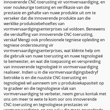
innoverende CNC-toerusting vir vormvervaardiging, en
voer noukeurige toetsing en verifikasie van die
prestasie en gehalte van nuwe produkte uit om te
verseker dat die innoverende produkte aan die
werklike produksiebehoeftes van
vormvervaardigingsenterprises sal voldoen. Benewens
die verskaffing van innoverende CNC-toerusting,
verskaf Mengji ook professionele tegniese opleiding en
tegniese ondersteuning vir
vormvervaardigingsenterprises, wat kliënte help om
die gebruik van nuwe toerusting en nuwe tegnologieë
te bemeester, en wat die toepassing en verspreiding
van innoverende tegnologieë in vormvervaardiging
realiseer. Indien u in die vormvervaardigingsbedryf
betrokke is en die nuutste CNC-toerusting en
tegnologieë wil aanneem om u produksiekapasiteit op
te gradeer en die tegnologiese vlak van
vormvervaardiging te verbeter, neem gerus kontak met
ons om meer te wete te kom oor ons innoverende
CNC-toerusting en tegnologiese prestasies vir