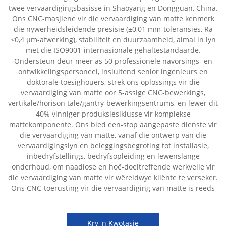
twee vervaardigingsbasisse in Shaoyang en Dongguan, China.
Ons CNC-masjiene vir die vervaardiging van matte kenmerk
die nywerheidsleidende presisie (±0,01 mm-toleransies, Ra
≤0,4 µm-afwerking), stabiliteit en duurzaamheid, almal in lyn
met die ISO9001-internasionale gehaltestandaarde.
Ondersteun deur meer as 50 professionele navorsings- en
ontwikkelingspersoneel, insluitend senior ingenieurs en
doktorale toesighouers, strek ons oplossings vir die
vervaardiging van matte oor 5-assige CNC-bewerkings,
vertikale/horison tale/gantry-bewerkingsentrums, en lewer dit
40% vinniger produksiesiklusse vir komplekse
mattekomponente. Ons bied een-stop aangepaste dienste vir
die vervaardiging van matte, vanaf die ontwerp van die
vervaardigingslyn en beleggingsbegroting tot installasie,
inbedryfstellings, bedryfsopleiding en lewenslange
onderhoud, om naadlose en hoë-doeltreffende werkvelle vir
die vervaardiging van matte vir wêreldwye kliënte te verseker.
Ons CNC-toerusting vir die vervaardiging van matte is reeds
Kry 'n Kwotasie