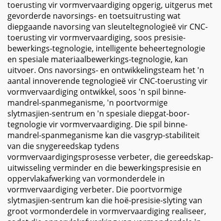
toerusting vir vormvervaardiging opgerig, uitgerus met
gevorderde navorsings- en toetsuitrusting wat
diepgaande navorsing van sleuteltegnologieë vir CNC-
toerusting vir vormvervaardiging, soos presisie-
bewerkings-tegnologie, intelligente beheertegnologie
en spesiale materiaalbewerkings-tegnologie, kan
uitvoer. Ons navorsings- en ontwikkelingsteam het 'n
aantal innoverende tegnologieë vir CNC-toerusting vir
vormvervaardiging ontwikkel, soos 'n spil binne-
mandrel-spanmeganisme, 'n poortvormige
slytmasjien-sentrum en 'n spesiale diepgat-boor-
tegnologie vir vormvervaardiging. Die spil binne-
mandrel-spanmeganisme kan die vasgryp-stabiliteit
van die snygereedskap tydens
vormvervaardigingsprosesse verbeter, die gereedskap-
uitwisseling verminder en die bewerkingspresisie en
oppervlakafwerking van vormonderdele in
vormvervaardiging verbeter. Die poortvormige
slytmasjien-sentrum kan die hoë-presisie-slyting van
groot vormonderdele in vormvervaardiging realiseer,