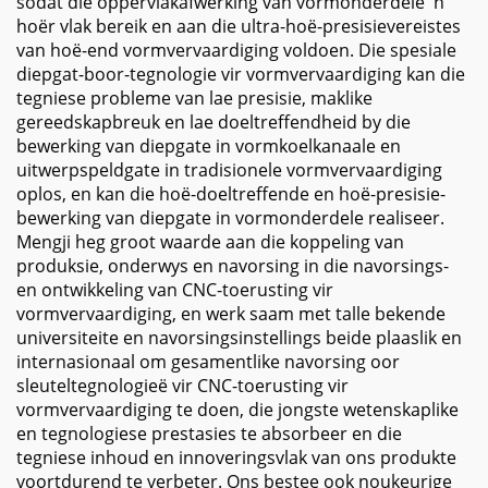
sodat die oppervlakafwerking van vormonderdele 'n
hoër vlak bereik en aan die ultra-hoë-presisievereistes
van hoë-end vormvervaardiging voldoen. Die spesiale
diepgat-boor-tegnologie vir vormvervaardiging kan die
tegniese probleme van lae presisie, maklike
gereedskapbreuk en lae doeltreffendheid by die
bewerking van diepgate in vormkoelkanaale en
uitwerpspeldgate in tradisionele vormvervaardiging
oplos, en kan die hoë-doeltreffende en hoë-presisie-
bewerking van diepgate in vormonderdele realiseer.
Mengji heg groot waarde aan die koppeling van
produksie, onderwys en navorsing in die navorsings-
en ontwikkeling van CNC-toerusting vir
vormvervaardiging, en werk saam met talle bekende
universiteite en navorsingsinstellings beide plaaslik en
internasionaal om gesamentlike navorsing oor
sleuteltegnologieë vir CNC-toerusting vir
vormvervaardiging te doen, die jongste wetenskaplike
en tegnologiese prestasies te absorbeer en die
tegniese inhoud en innoveringsvlak van ons produkte
voortdurend te verbeter. Ons bestee ook noukeurige