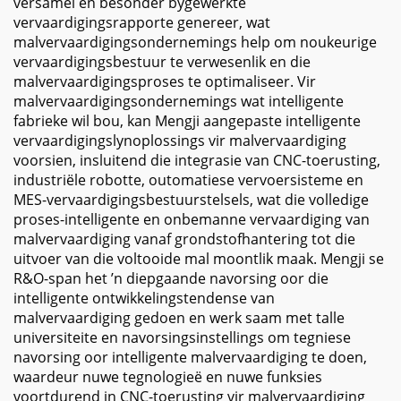
versamel en besonder bygewerkte
vervaardigingsrapporte genereer, wat
malvervaardigingsondernemings help om noukeurige
vervaardigingsbestuur te verwesenlik en die
malvervaardigingsproses te optimaliseer. Vir
malvervaardigingsondernemings wat intelligente
fabrieke wil bou, kan Mengji aangepaste intelligente
vervaardigingslynoplossings vir malvervaardiging
voorsien, insluitend die integrasie van CNC-toerusting,
industriële robotte, outomatiese vervoersisteme en
MES-vervaardigingsbestuurstelsels, wat die volledige
proses-intelligente en onbemanne vervaardiging van
malvervaardiging vanaf grondstofhantering tot die
uitvoer van die voltooide mal moontlik maak. Mengji se
R&O-span het ’n diepgaande navorsing oor die
intelligente ontwikkelingstendense van
malvervaardiging gedoen en werk saam met talle
universiteite en navorsingsinstellings om tegniese
navorsing oor intelligente malvervaardiging te doen,
waardeur nuwe tegnologieë en nuwe funksies
voortdurend in CNC-toerusting vir malvervaardiging