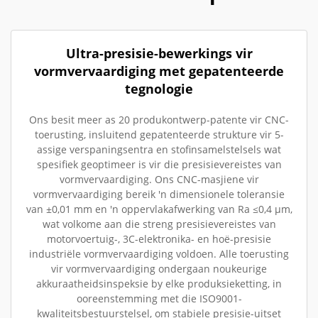
Ultra-presisie-bewerkings vir
vormvervaardiging met gepatenteerde
tegnologie
Ons besit meer as 20 produkontwerp-patente vir CNC-
toerusting, insluitend gepatenteerde strukture vir 5-
assige verspaningsentra en stofinsamelstelsels wat
spesifiek geoptimeer is vir die presisievereistes van
vormvervaardiging. Ons CNC-masjiene vir
vormvervaardiging bereik 'n dimensionele toleransie
van ±0,01 mm en 'n oppervlakafwerking van Ra ≤0,4 µm,
wat volkome aan die streng presisievereistes van
motorvoertuig-, 3C-elektronika- en hoë-presisie
industriële vormvervaardiging voldoen. Alle toerusting
vir vormvervaardiging ondergaan noukeurige
akkuraatheidsinspeksie by elke produksieketting, in
ooreenstemming met die ISO9001-
kwaliteitsbestuurstelsel, om stabiele presisie-uitset