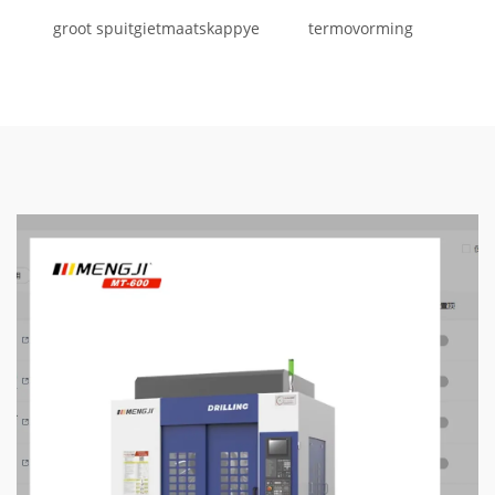
groot spuitgietmaatskappye
termovorming