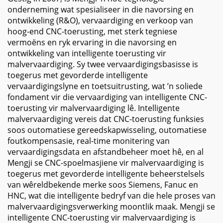
onderneming wat spesialiseer in die navorsing en
ontwikkeling (R&O), vervaardiging en verkoop van
hoog-end CNC-toerusting, met sterk tegniese
vermoëns en ryk ervaring in die navorsing en
ontwikkeling van intelligente toerusting vir
malvervaardiging. Sy twee vervaardigingsbasisse is
toegerus met gevorderde intelligente
vervaardigingslyne en toetsuitrusting, wat ’n soliede
fondament vir die vervaardiging van intelligente CNC-
toerusting vir malvervaardiging lê. Intelligente
malvervaardiging vereis dat CNC-toerusting funksies
soos outomatiese gereedskapwisseling, outomatiese
foutkompensasie, real-time monitering van
vervaardigingsdata en afstandbeheer moet hê, en al
Mengji se CNC-spoelmasjiene vir malvervaardiging is
toegerus met gevorderde intelligente beheerstelsels
van wêreldbekende merke soos Siemens, Fanuc en
HNC, wat die intelligente bedryf van die hele proses van
malvervaardigingsverwerking moontlik maak. Mengji se
intelligente CNC-toerusting vir malvervaardiging is