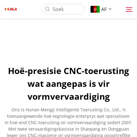
AF
Oor Ons
Produk
Hoë-presisie CNC-toerusting
Toepassing
wat aangepas is vir
vormvervaardiging
Laai Af
Ons is Hunan Mengji Intelligente Toerusting Co., Ltd., 'n
Nuus
toonaangewende hoë-tegnologie-enterprys wat spesialiseer
in hoë-end CNC-toerusting vir vormvervaardiging sedert 2007.
Met twee vervaardigingsbasisse in Shaoyang en Dongguan
Kontak Ons
lewer ons CNC-masjiene vir vormvervaardiging onoortreflike