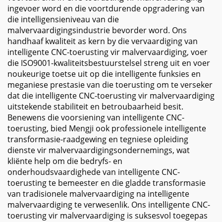
ingevoer word en die voortdurende opgradering van
die intelligensieniveau van die
malvervaardigingsindustrie bevorder word. Ons
handhaaf kwaliteit as kern by die vervaardiging van
intelligente CNC-toerusting vir malvervaardiging, voer
die ISO9001-kwaliteitsbestuurstelsel streng uit en voer
noukeurige toetse uit op die intelligente funksies en
meganiese prestasie van die toerusting om te verseker
dat die intelligente CNC-toerusting vir malvervaardiging
uitstekende stabiliteit en betroubaarheid besit.
Benewens die voorsiening van intelligente CNC-
toerusting, bied Mengji ook professionele intelligente
transformasie-raadgewing en tegniese opleiding
dienste vir malvervaardigingsondernemings, wat
kliënte help om die bedryfs- en
onderhoudsvaardighede van intelligente CNC-
toerusting te bemeester en die gladde transformasie
van tradisionele malvervaardiging na intelligente
malvervaardiging te verwesenlik. Ons intelligente CNC-
toerusting vir malvervaardiging is suksesvol toegepas