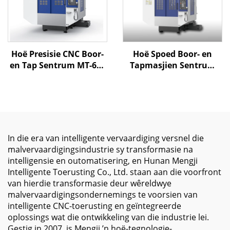
Hoë Presisie CNC Boor-
Hoë Spoed Boor- en
en Tap Sentrum MT-600
Tapmasjien Sentrum
met Kompakte
MT-700 met Stewige
Struktuur en Hoë-Spoed
Struktuur en Presisie
Spindel vir
Lineêre Sponse vir 3c
Metaalbewerking
Paaie Verwerking
In die era van intelligente vervaardiging versnel die
malvervaardigingsindustrie sy transformasie na
intelligensie en outomatisering, en Hunan Mengji
Intelligente Toerusting Co., Ltd. staan aan die voorfront
van hierdie transformasie deur wêreldwye
malvervaardigingsondernemings te voorsien van
intelligente CNC-toerusting en geïntegreerde
oplossings wat die ontwikkeling van die industrie lei.
Gestig in 2007, is Mengji ’n hoë-tegnologie-