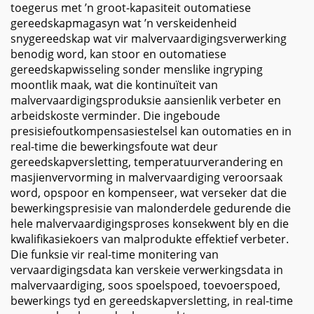
toegerus met ’n groot-kapasiteit outomatiese
gereedskapmagasyn wat ’n verskeidenheid
snygereedskap wat vir malvervaardigingsverwerking
benodig word, kan stoor en outomatiese
gereedskapwisseling sonder menslike ingryping
moontlik maak, wat die kontinuïteit van
malvervaardigingsproduksie aansienlik verbeter en
arbeidskoste verminder. Die ingeboude
presisiefoutkompensasiestelsel kan outomaties en in
real-time die bewerkingsfoute wat deur
gereedskapversletting, temperatuurverandering en
masjienvervorming in malvervaardiging veroorsaak
word, opspoor en kompenseer, wat verseker dat die
bewerkingspresisie van malonderdele gedurende die
hele malvervaardigingsproses konsekwent bly en die
kwalifikasiekoers van malprodukte effektief verbeter.
Die funksie vir real-time monitering van
vervaardigingsdata kan verskeie verwerkingsdata in
malvervaardiging, soos spoelspoed, toevoerspoed,
bewerkings tyd en gereedskapversletting, in real-time