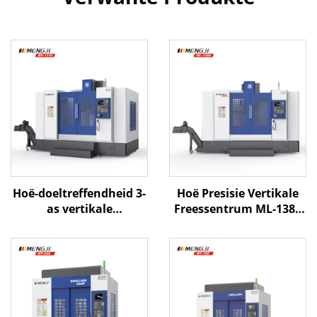
Hoë-doeltreffendheid 3-
Hoë Presisie Vertikale
as vertikale
Freessentrum ML-1380
masjientegniese
Met Groot Weg Stywe
tehuismodel MV-1370
Boks Weg Struktuur
X1300 Y700 Z700 BT-40
Direkte Aandrywing
Vertikale
Spindel
freessnywerkingstehuis