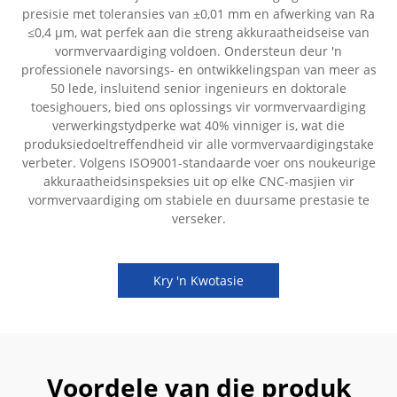
presisie met toleransies van ±0,01 mm en afwerking van Ra
≤0,4 µm, wat perfek aan die streng akkuraatheidseise van
vormvervaardiging voldoen. Ondersteun deur 'n
professionele navorsings- en ontwikkelingspan van meer as
50 lede, insluitend senior ingenieurs en doktorale
toesighouers, bied ons oplossings vir vormvervaardiging
verwerkingstydperke wat 40% vinniger is, wat die
produksiedoeltreffendheid vir alle vormvervaardigingstake
verbeter. Volgens ISO9001-standaarde voer ons noukeurige
akkuraatheidsinspeksies uit op elke CNC-masjien vir
vormvervaardiging om stabiele en duursame prestasie te
verseker.
Kry 'n Kwotasie
Voordele van die produk