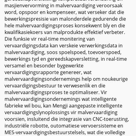
masjienvervorming in malvervaardiging veroorsaak
word, opspoor en kompenseer, wat verseker dat die
bewerkingspresisie van malonderdele gedurende die
hele malvervaardigingsproses konsekwent bly en die
kwalifikasiekoers van malprodukte effektief verbeter.
Die funksie vir real-time monitering van
vervaardigingsdata kan verskeie verwerkingsdata in
malvervaardiging, soos spoelspoed, toevoerspoed,
bewerkings tyd en gereedskapversletting, in real-time
versamel en besonder bygewerkte
vervaardigingsrapporte genereer, wat
malvervaardigingsondernemings help om noukeurige
vervaardigingsbestuur te verwesenlik en die
malvervaardigingsproses te optimaliseer. Vir
malvervaardigingsondernemings wat intelligente
fabrieke wil bou, kan Mengji aangepaste intelligente
vervaardigingslynoplossings vir malvervaardiging
voorsien, insluitend die integrasie van CNC-toerusting,
industriële robotte, outomatiese vervoersisteme en
MES-vervaardigingsbestuurstelsels, wat die volledige