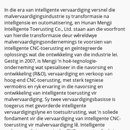
Verwisselaar en Hoë
Koppel Spindel
In die era van intelligente vervaardiging versnel die
malvervaardigingsindustrie sy transformasie na
intelligensie en outomatisering, en Hunan Mengji
Intelligente Toerusting Co., Ltd. staan aan die voorfront
van hierdie transformasie deur wêreldwye
malvervaardigingsondernemings te voorsien van
intelligente CNC-toerusting en geïntegreerde
oplossings wat die ontwikkeling van die industrie lei.
Gestig in 2007, is Mengji ’n hoë-tegnologie-
onderneming wat spesialiseer in die navorsing en
ontwikkeling (R&O), vervaardiging en verkoop van
hoog-end CNC-toerusting, met sterk tegniese
vermoëns en ryk ervaring in die navorsing en
ontwikkeling van intelligente toerusting vir
malvervaardiging. Sy twee vervaardigingsbasisse is
toegerus met gevorderde intelligente
vervaardigingslyne en toetsuitrusting, wat ’n soliede
fondament vir die vervaardiging van intelligente CNC-
toerusting vir malvervaardiging lê. Intelligente