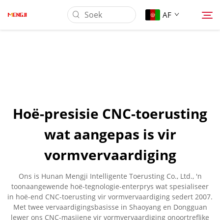
AF
Oor Ons
Produk
Hoë-presisie CNC-toerusting
Toepassing
wat aangepas is vir
vormvervaardiging
Laai Af
Ons is Hunan Mengji Intelligente Toerusting Co., Ltd., 'n
Nuus
toonaangewende hoë-tegnologie-enterprys wat spesialiseer
in hoë-end CNC-toerusting vir vormvervaardiging sedert 2007.
Met twee vervaardigingsbasisse in Shaoyang en Dongguan
Kontak Ons
lewer ons CNC-masjiene vir vormvervaardiging onoortreflike