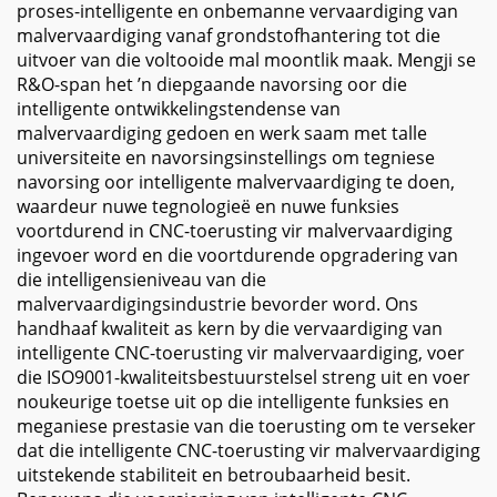
proses-intelligente en onbemanne vervaardiging van
malvervaardiging vanaf grondstofhantering tot die
uitvoer van die voltooide mal moontlik maak. Mengji se
R&O-span het ’n diepgaande navorsing oor die
intelligente ontwikkelingstendense van
malvervaardiging gedoen en werk saam met talle
universiteite en navorsingsinstellings om tegniese
navorsing oor intelligente malvervaardiging te doen,
waardeur nuwe tegnologieë en nuwe funksies
voortdurend in CNC-toerusting vir malvervaardiging
ingevoer word en die voortdurende opgradering van
die intelligensieniveau van die
malvervaardigingsindustrie bevorder word. Ons
handhaaf kwaliteit as kern by die vervaardiging van
intelligente CNC-toerusting vir malvervaardiging, voer
die ISO9001-kwaliteitsbestuurstelsel streng uit en voer
noukeurige toetse uit op die intelligente funksies en
meganiese prestasie van die toerusting om te verseker
dat die intelligente CNC-toerusting vir malvervaardiging
uitstekende stabiliteit en betroubaarheid besit.