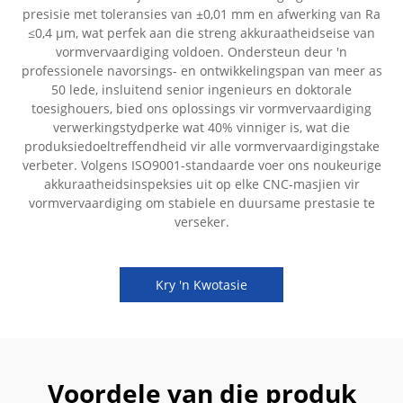
presisie met toleransies van ±0,01 mm en afwerking van Ra
≤0,4 µm, wat perfek aan die streng akkuraatheidseise van
vormvervaardiging voldoen. Ondersteun deur 'n
professionele navorsings- en ontwikkelingspan van meer as
50 lede, insluitend senior ingenieurs en doktorale
toesighouers, bied ons oplossings vir vormvervaardiging
verwerkingstydperke wat 40% vinniger is, wat die
produksiedoeltreffendheid vir alle vormvervaardigingstake
verbeter. Volgens ISO9001-standaarde voer ons noukeurige
akkuraatheidsinspeksies uit op elke CNC-masjien vir
vormvervaardiging om stabiele en duursame prestasie te
verseker.
Kry 'n Kwotasie
Voordele van die produk