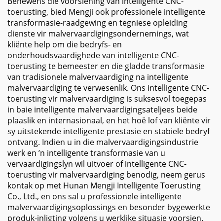
Benewens die voorsiening van intelligente CNC-
toerusting, bied Mengji ook professionele intelligente
transformasie-raadgewing en tegniese opleiding
dienste vir malvervaardigingsondernemings, wat
kliënte help om die bedryfs- en
onderhoudsvaardighede van intelligente CNC-
toerusting te bemeester en die gladde transformasie
van tradisionele malvervaardiging na intelligente
malvervaardiging te verwesenlik. Ons intelligente CNC-
toerusting vir malvervaardiging is suksesvol toegepas
in baie intelligente malvervaardigingsateljees beide
plaaslik en internasionaal, en het hoë lof van kliënte vir
sy uitstekende intelligente prestasie en stabiele bedryf
ontvang. Indien u in die malvervaardigingsindustrie
werk en ’n intelligente transformasie van u
vervaardigingslyn wil uitvoer of intelligente CNC-
toerusting vir malvervaardiging benodig, neem gerus
kontak op met Hunan Mengji Intelligente Toerusting
Co., Ltd., en ons sal u professionele intelligente
malvervaardigingsoplossings en besonder bygewerkte
produk-inligting volgens u werklike situasie voorsien.