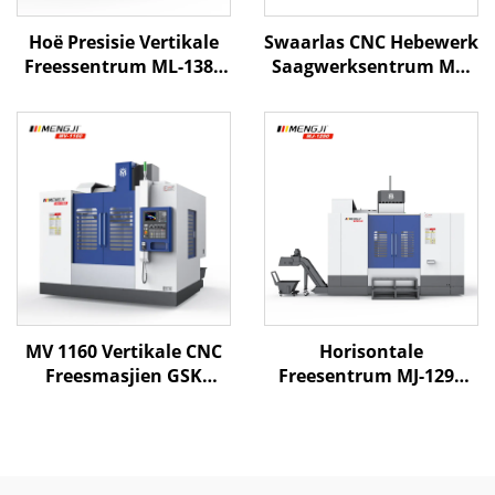
Hoë Presisie Vertikale
Swaarlas CNC Hebewerk
Freessentrum ML-1380
Saagwerksentrum ME-
Met Groot Weg Stywe
5223 X5200 Y2300 Z1000
Boks Weg Struktuur
BT-50 Vier lineêre gids
Direkte Aandrywing
op Z-as
Spindel
MV 1160 Vertikale CNC
Horisontale
Freesmasjien GSK
Freesentrum MJ-1290
Beheerder 1100*600*600
Met Boks Weg
Reis XYZ Siemens
Struktuur Groot Weg
Beheerstelsel vir
Outomatiese
Metaalbewerking
Gereedskap