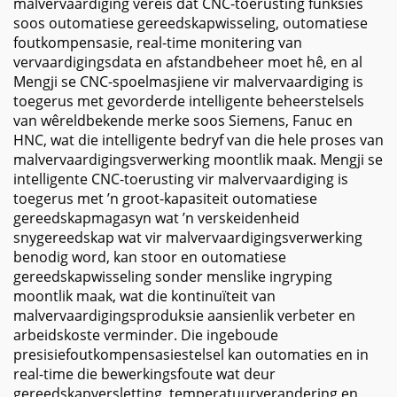
malvervaardiging vereis dat CNC-toerusting funksies
soos outomatiese gereedskapwisseling, outomatiese
foutkompensasie, real-time monitering van
vervaardigingsdata en afstandbeheer moet hê, en al
Mengji se CNC-spoelmasjiene vir malvervaardiging is
toegerus met gevorderde intelligente beheerstelsels
van wêreldbekende merke soos Siemens, Fanuc en
HNC, wat die intelligente bedryf van die hele proses van
malvervaardigingsverwerking moontlik maak. Mengji se
intelligente CNC-toerusting vir malvervaardiging is
toegerus met ’n groot-kapasiteit outomatiese
gereedskapmagasyn wat ’n verskeidenheid
snygereedskap wat vir malvervaardigingsverwerking
benodig word, kan stoor en outomatiese
gereedskapwisseling sonder menslike ingryping
moontlik maak, wat die kontinuïteit van
malvervaardigingsproduksie aansienlik verbeter en
arbeidskoste verminder. Die ingeboude
presisiefoutkompensasiestelsel kan outomaties en in
real-time die bewerkingsfoute wat deur
gereedskapversletting, temperatuurverandering en