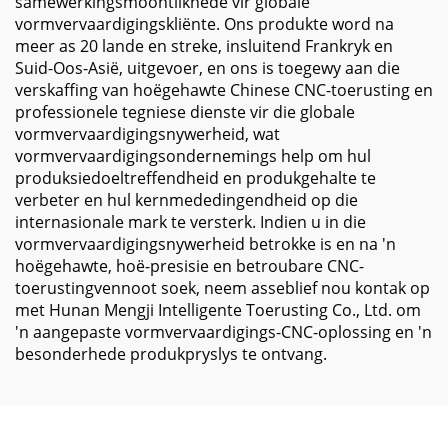
samewerkingsmoontlikhede vir globale
vormvervaardigingskliënte. Ons produkte word na
meer as 20 lande en streke, insluitend Frankryk en
Suid-Oos-Asië, uitgevoer, en ons is toegewy aan die
verskaffing van hoëgehawte Chinese CNC-toerusting en
professionele tegniese dienste vir die globale
vormvervaardigingsnywerheid, wat
vormvervaardigingsondernemings help om hul
produksiedoeltreffendheid en produkgehalte te
verbeter en hul kernmededingendheid op die
internasionale mark te versterk. Indien u in die
vormvervaardigingsnywerheid betrokke is en na 'n
hoëgehawte, hoë-presisie en betroubare CNC-
toerustingvennoot soek, neem asseblief nou kontak op
met Hunan Mengji Intelligente Toerusting Co., Ltd. om
'n aangepaste vormvervaardigings-CNC-oplossing en 'n
besonderhede produkpryslys te ontvang.