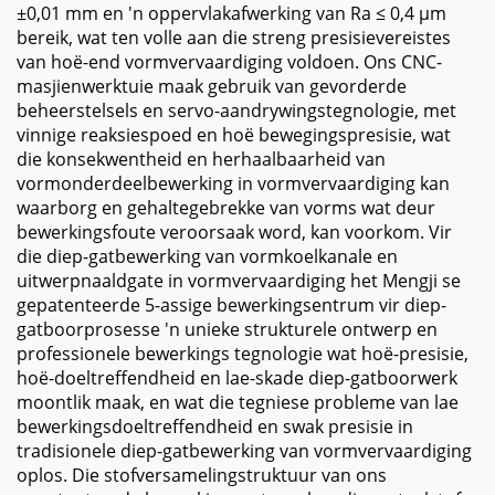
±0,01 mm en 'n oppervlakafwerking van Ra ≤ 0,4 µm
bereik, wat ten volle aan die streng presisievereistes
van hoë-end vormvervaardiging voldoen. Ons CNC-
masjienwerktuie maak gebruik van gevorderde
beheerstelsels en servo-aandrywingstegnologie, met
vinnige reaksiespoed en hoë bewegingspresisie, wat
die konsekwentheid en herhaalbaarheid van
vormonderdeelbewerking in vormvervaardiging kan
waarborg en gehaltegebrekke van vorms wat deur
bewerkingsfoute veroorsaak word, kan voorkom. Vir
die diep-gatbewerking van vormkoelkanale en
uitwerpnaaldgate in vormvervaardiging het Mengji se
gepatenteerde 5-assige bewerkingsentrum vir diep-
gatboorprosesse 'n unieke strukturele ontwerp en
professionele bewerkings tegnologie wat hoë-presisie,
hoë-doeltreffendheid en lae-skade diep-gatboorwerk
moontlik maak, en wat die tegniese probleme van lae
bewerkingsdoeltreffendheid en swak presisie in
tradisionele diep-gatbewerking van vormvervaardiging
oplos. Die stofversamelingstruktuur van ons