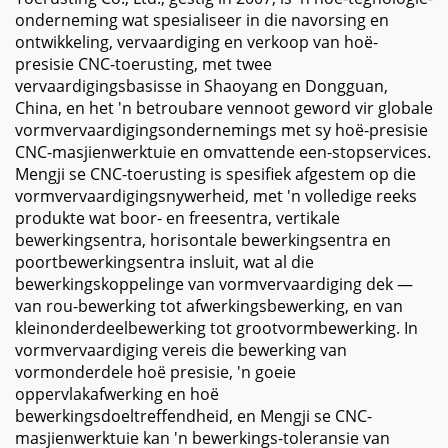
onderneming wat spesialiseer in die navorsing en
ontwikkeling, vervaardiging en verkoop van hoë-
presisie CNC-toerusting, met twee
vervaardigingsbasisse in Shaoyang en Dongguan,
China, en het 'n betroubare vennoot geword vir globale
vormvervaardigingsondernemings met sy hoë-presisie
CNC-masjienwerktuie en omvattende een-stopservices.
Mengji se CNC-toerusting is spesifiek afgestem op die
vormvervaardigingsnywerheid, met 'n volledige reeks
produkte wat boor- en freesentra, vertikale
bewerkingsentra, horisontale bewerkingsentra en
poortbewerkingsentra insluit, wat al die
bewerkingskoppelinge van vormvervaardiging dek —
van rou-bewerking tot afwerkingsbewerking, en van
kleinonderdeelbewerking tot grootvormbewerking. In
vormvervaardiging vereis die bewerking van
vormonderdele hoë presisie, 'n goeie
oppervlakafwerking en hoë
bewerkingsdoeltreffendheid, en Mengji se CNC-
masjienwerktuie kan 'n bewerkings-toleransie van