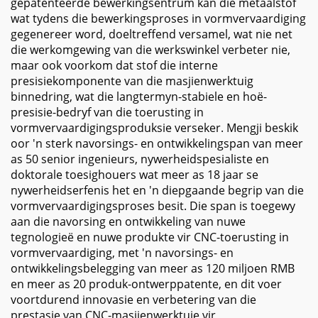
gepatenteerde bewerkingsentrum kan die metaalstof
wat tydens die bewerkingsproses in vormvervaardiging
gegenereer word, doeltreffend versamel, wat nie net
die werkomgewing van die werkswinkel verbeter nie,
maar ook voorkom dat stof die interne
presisiekomponente van die masjienwerktuig
binnedring, wat die langtermyn-stabiele en hoë-
presisie-bedryf van die toerusting in
vormvervaardigingsproduksie verseker. Mengji beskik
oor 'n sterk navorsings- en ontwikkelingspan van meer
as 50 senior ingenieurs, nywerheidspesialiste en
doktorale toesighouers wat meer as 18 jaar se
nywerheidserfenis het en 'n diepgaande begrip van die
vormvervaardigingsproses besit. Die span is toegewy
aan die navorsing en ontwikkeling van nuwe
tegnologieë en nuwe produkte vir CNC-toerusting in
vormvervaardiging, met 'n navorsings- en
ontwikkelingsbelegging van meer as 120 miljoen RMB
en meer as 20 produk-ontwerppatente, en dit voer
voortdurend innovasie en verbetering van die
prestasie van CNC-masjienwerktuie vir