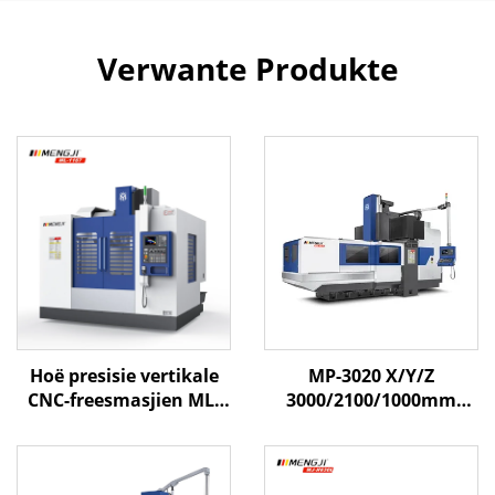
Verwante Produkte
Hoë presisie vertikale
MP-3020 X/Y/Z
CNC-freesmasjien ML-
3000/2100/1000mm
1167 met swaarlast
Swaar las kapasiteit
raam, lineêre gidsbaan
Sny Portaal Masjien
en ATC-stelsel vir
Sentrum Toegerus met