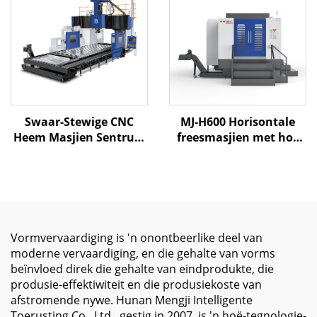
metaalbewerking
Mitsubishi of Fanuc
Stelsel
Swaar-Stewige CNC
MJ-H600 Horisontale
Heem Masjien Sentrum
freesmasjien met hoë
ME-6030 X6000 Y2800
wringkrag spil en
Z1250 BT-50 Twee Lyn
outomatiese
Geleiers en Een
veranderder vir swaar
Verhardde Spoor
metaal freeswerk en
verwerking
Vormvervaardiging is 'n onontbeerlike deel van
moderne vervaardiging, en die gehalte van vorms
beïnvloed direk die gehalte van eindprodukte, die
produsie-effektiwiteit en die produsiekoste van
afstromende nywe. Hunan Mengji Intelligente
Toerusting Co., Ltd., gestig in 2007, is 'n hoë-tegnologie-