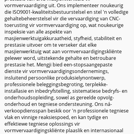
vormvervaardiging uit. Ons implementeer noukeurig
die ISO9001-kwaliteitsbestuurstelsel en stel 'n volledige
gehaltebeheerstelsel vir die vervaardiging van CNC-
toerusting vir vormvervaardiging op, wat noukeurige
inspeksie van alle aspekte van
masjienwerktuigakkuraatheid, styfheid, stabiliteit en
prestasie uitvoer om te verseker dat elke
masjienwerktuig wat aan vormvervaardigingskliënte
gelewer word, uitstekende gehalte en betroubare
prestasie het. Mengji bied een-stopsaangepaste
dienste vir vormvervaardigingsondernemings,
insluitend persoonlike produksielynontwerp,
professionele beleggingsbegroting, terplekke-
installasie en inbedryfstelling, sistematiese bedryfs- en
onderhoudsopleiding, sowel as gereelde opvolg-
onderhoud en tegniese ondersteuning. Ons ná-
verkoopdiensspan beskik oor 'n professionele tegniese
vlak en vinnige reaksiespoed, en kan tydige en
effektiewe tegniese oplossings vir
vormvervaardigingskliënte plaaslik en internasionaal