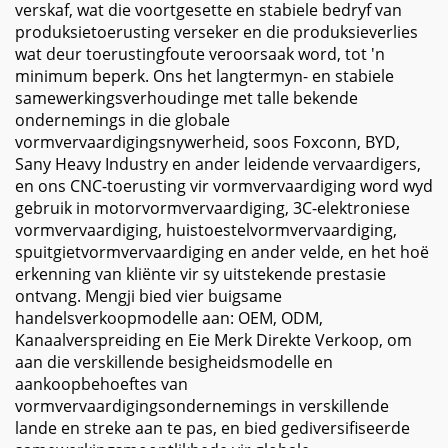
verskaf, wat die voortgesette en stabiele bedryf van
produksietoerusting verseker en die produksieverlies
wat deur toerustingfoute veroorsaak word, tot 'n
minimum beperk. Ons het langtermyn- en stabiele
samewerkingsverhoudinge met talle bekende
ondernemings in die globale
vormvervaardigingsnywerheid, soos Foxconn, BYD,
Sany Heavy Industry en ander leidende vervaardigers,
en ons CNC-toerusting vir vormvervaardiging word wyd
gebruik in motorvormvervaardiging, 3C-elektroniese
vormvervaardiging, huistoestelvormvervaardiging,
spuitgietvormvervaardiging en ander velde, en het hoë
erkenning van kliënte vir sy uitstekende prestasie
ontvang. Mengji bied vier buigsame
handelsverkoopmodelle aan: OEM, ODM,
Kanaalverspreiding en Eie Merk Direkte Verkoop, om
aan die verskillende besigheidsmodelle en
aankoopbehoeftes van
vormvervaardigingsondernemings in verskillende
lande en streke aan te pas, en bied gediversifiseerde