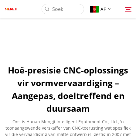
AF
Oor Ons
Produk
Hoë-presisie CNC-oplossings
Toepassing
vir vormvervaardiging –
Aangepas, doeltreffend en
Laai Af
duursaam
Nuus
Ons is Hunan Mengji Intelligent Equipment Co., Ltd., 'n
toonaangewende verskaffer van CNC-toerusting wat spesifiek
Kontak Ons
vir die vervaardiging van matte ontwerp is, gestig in 2007 met