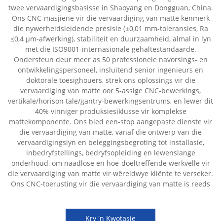
twee vervaardigingsbasisse in Shaoyang en Dongguan, China.
Ons CNC-masjiene vir die vervaardiging van matte kenmerk
die nywerheidsleidende presisie (±0,01 mm-toleransies, Ra
≤0,4 µm-afwerking), stabiliteit en duurzaamheid, almal in lyn
met die ISO9001-internasionale gehaltestandaarde.
Ondersteun deur meer as 50 professionele navorsings- en
ontwikkelingspersoneel, insluitend senior ingenieurs en
doktorale toesighouers, strek ons oplossings vir die
vervaardiging van matte oor 5-assige CNC-bewerkings,
vertikale/horison tale/gantry-bewerkingsentrums, en lewer dit
40% vinniger produksiesiklusse vir komplekse
mattekomponente. Ons bied een-stop aangepaste dienste vir
die vervaardiging van matte, vanaf die ontwerp van die
vervaardigingslyn en beleggingsbegroting tot installasie,
inbedryfstellings, bedryfsopleiding en lewenslange
onderhoud, om naadlose en hoë-doeltreffende werkvelle vir
die vervaardiging van matte vir wêreldwye kliënte te verseker.
Ons CNC-toerusting vir die vervaardiging van matte is reeds
Kry 'n Kwotasie