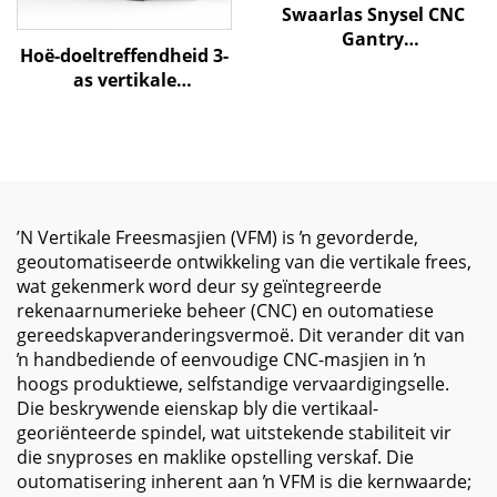
Swaarlas Snysel CNC
Gantry
Hoë-doeltreffendheid 3-
Werktuigkundige
as vertikale
Sentrum QME-6028
masjientegniese
X6000 Y2800 Z1250 BT-50
tehuismodel MV-1370
Groot-skaal
X1300 Y700 Z700 BT-40
Werktuigkundige
Vertikale
Gereedskap
freessnywerkingstehuis
ʼN Vertikale Freesmasjien (VFM) is ŉ gevorderde,
geoutomatiseerde ontwikkeling van die vertikale frees,
wat gekenmerk word deur sy geïntegreerde
rekenaarnumerieke beheer (CNC) en outomatiese
gereedskapveranderingsvermoë. Dit verander dit van
ŉ handbediende of eenvoudige CNC-masjien in ŉ
hoogs produktiewe, selfstandige vervaardigingselle.
Die beskrywende eienskap bly die vertikaal-
georiënteerde spindel, wat uitstekende stabiliteit vir
die snyproses en maklike opstelling verskaf. Die
outomatisering inherent aan ŉ VFM is die kernwaarde;