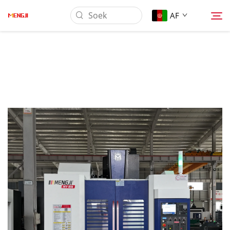
AF
Oor Ons
Produk
Toepassing
Laai Af
Nuus
Kontak Ons