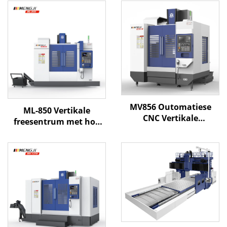
MV856 Outomatiese
ML-850 Vertikale
CNC Vertikale
freesentrum met hoë
Werskikking Sentrum
presisie lineêre spore en
Hoë Presisie GSK
3-as CNC-beheer vir
Beheerder 800*560*550
doeltreffende vorm- en
XYZ Reis Freesmasjien
metaalbewerking
vir BT40