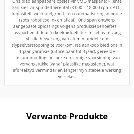
Ons bied aanpasbare opsies vir VMC-masjiene: kliënte
kan kies vir spindeltoerental (8 000 – 18 000 rpm), ATC-
kapasiteit, werktafelgrootte en outomatiseringsmodule
(soos robotiese in- en aflaai). Ons span ontwerp
aangepaste oplossings volgens produksiebehoeftes—
byvoorbeeld deur 'n koelmiddelfilterstelsel by te voeg
vir die bewerking van aluminiumdele om
slypselverstopping te voorkom. Na aankoop bied ons 'n
1-jaar-garansie (uitbreibaar tot 3 jaar), gereelde
instandhoudingsbesoeke en vinnige voorsiening van
vervangstukke (vanaf plaaslike magasiene), wat
afbreektyd verminder en langtermyn stabiele werking
verseker.
Verwante Produkte