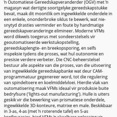
ŉ Outomatiese Gereedskapveranderder (OGV) met ŉ
magasyn wat dertigte soortgelyke gereedskapstukke
bevat, maak dit moontlik om ingewikkelde onderdele in
een enkele, ononderbroke siklus te bewerk, wat nie-
snytyd drasties verminder en foute by handmatige
gereedskapveranderinge elimineer. Moderne VFMs
word dikwels toegerus met sondeerstelsels vir
geoutomatiseerde werkstukopstelling,
gereedskaplengte- en breekopsporing, en selfs
inspeksie tydens die proses, wat hul outonomie en
presisie verdere verbeter. Die CNC-beheerstelsel
bestuur alle aspekte van die proses, van die uitvoering
van ingewikkelde gereedskapbanke wat deur CAM-
programmatuur gegenereer word, tot die regulering
van spindeltoere en koelmiddelvloei. Hierdie vlak van
outomatisering maak VFMs ideaal vir produksie buite
bedryfsure ('lights-out manufacturing'). Hulle is uiters
geskik vir die bewerking van prismatiese onderdele,
ingewikkelde 3D-konteure, matrixe en male. Beskikbaar
in 3-as, 4-as (met ŉ roterende tafel) en 5-as