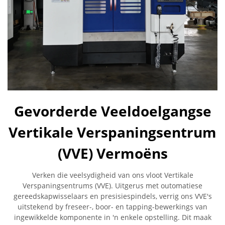
Gevorderde Veeldoelgangse
Vertikale Verspaningsentrum
(VVE) Vermoëns
Verken die veelsydigheid van ons vloot Vertikale
Verspaningsentrums (VVE). Uitgerus met outomatiese
gereedskapwisselaars en presisiespindels, verrig ons VVE's
uitstekend by freseer-, boor- en tapping-bewerkings van
ingewikkelde komponente in 'n enkele opstelling. Dit maak