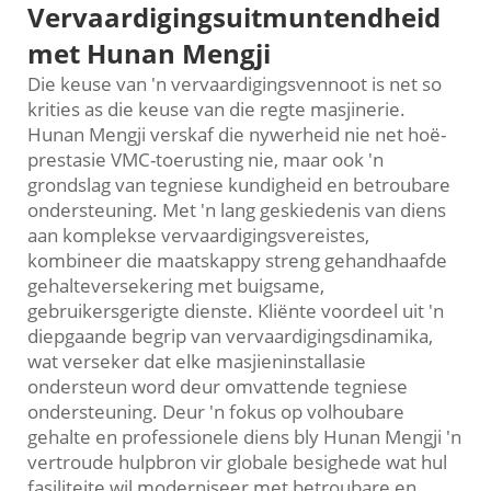
Vervaardigingsuitmuntendheid
met Hunan Mengji
Die keuse van 'n vervaardigingsvennoot is net so
krities as die keuse van die regte masjinerie.
Hunan Mengji verskaf die nywerheid nie net hoë-
prestasie VMC-toerusting nie, maar ook 'n
grondslag van tegniese kundigheid en betroubare
ondersteuning. Met 'n lang geskiedenis van diens
aan komplekse vervaardigingsvereistes,
kombineer die maatskappy streng gehandhaafde
gehalteversekering met buigsame,
gebruikersgerigte dienste. Kliënte voordeel uit 'n
diepgaande begrip van vervaardigingsdinamika,
wat verseker dat elke masjieninstallasie
ondersteun word deur omvattende tegniese
ondersteuning. Deur 'n fokus op volhoubare
gehalte en professionele diens bly Hunan Mengji 'n
vertroude hulpbron vir globale besighede wat hul
fasiliteite wil moderniseer met betroubare en