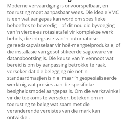
Moderne vervaardiging is onvoorspelbaar, en
toerusting moet aanpasbaar wees. Die ideale VMC
is een wat aangepas kan word om spesifieke
behoeftes te bevredig—of dit nou die byvoeging
van ’n vierde-as rotasietafel vir komplekse werk
behels, die integrasie van ’n outomatiese
gereedskapwisselaar vir hoë-mengselproduksie, of
die installasie van gesofistikeerde sagteware vir
datanabootsing is. Die keuse van ’n vennoot wat
bereid is om by aanpassing betrokke te raak,
verseker dat die belegging nie net ’n
standaardmasjien is nie, maar ’n gespesialiseerde
werktuig wat presies aan die spesifieke
besigheidsmodel aangepas is. Om die werkswinkel
vir die toekoms te verseker, beteken om in
toerusting te beleg wat saam met die
veranderende vereistes van die mark kan
ontwikkel.