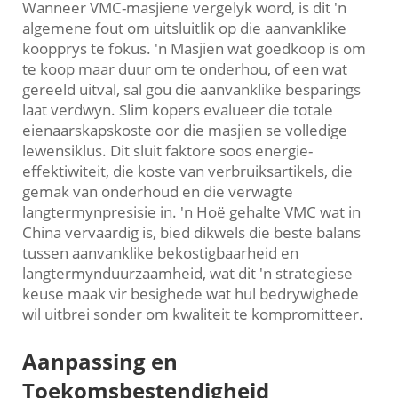
Wanneer VMC-masjiene vergelyk word, is dit 'n
algemene fout om uitsluitlik op die aanvanklike
koopprys te fokus. 'n Masjien wat goedkoop is om
te koop maar duur om te onderhou, of een wat
gereeld uitval, sal gou die aanvanklike besparings
laat verdwyn. Slim kopers evalueer die totale
eienaarskapskoste oor die masjien se volledige
lewensiklus. Dit sluit faktore soos energie-
effektiwiteit, die koste van verbruiksartikels, die
gemak van onderhoud en die verwagte
langtermynpresisie in. 'n Hoë gehalte VMC wat in
China vervaardig is, bied dikwels die beste balans
tussen aanvanklike bekostigbaarheid en
langtermynduurzaamheid, wat dit 'n strategiese
keuse maak vir besighede wat hul bedrywighede
wil uitbrei sonder om kwaliteit te kompromitteer.
Aanpassing en
Toekomsbestendigheid