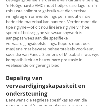
'n Hoëgehawte VMC moet hoëpresisie-lager en 'n
robuuste spilmotor gebruik wat die vereiste
wringkrag en omwentelings per minuut vir die
bedoelde materiaal kan hanteer. Verder moet die
tipe riglyne—of dit nou lineêre riglyne vir hoë
spoed of boksriglyne vir swaar snywerk is—
aangepas wees aan die spesifieke
vervaardigingsdoelstellings. Kopers moet ook
masjiene met bewese beheerstelsels voorkeur,
soos dié van Fanuc, Siemens of Mitsubishi, wat wye
kompatibiliteit en betroubare prestasie in
veeleisende omgewings bied.
Bepaling van
vervaardigingskapasiteit en
ondersteuning
Benewens die tegniese spesifikasies van die
masjien, moet 'n mens noukeurig kyk na die