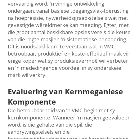
vervaardig word, 'n vinnige ontwikkeling
ondergaan, vanaf basiese toegangsvlak-toerusting
na hoëpresisie, nywerheidsgraad-stelsels wat met
gevestigde wêreldmerke kan meeding. Egter, met
die groot aantal beskikbare opsies vereis die keuse
van die regte masjien 'n sistematiese benadering.
Dit is noodsaaklik om te verstaan wat 'n VMC
betroubaar, produktief en koste-effektief maak vir
enige koper wat sy produksievermoë wil verbeter
en 'n mededingende voordeel in sy onderskeie
mark wil verkry.
Evaluering van Kernmeganiese
Komponente
Die betroubaarheid van 'n VMC begin met sy
kernkomponente. Wanneer 'n masjien geëvalueer
word, is die gehalte van die spil, die
aandrywingstelsels en die
bewegingsbeheerhardeware van kardinale belang.