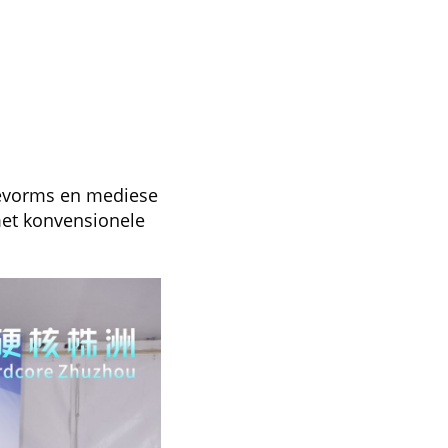
sievorms en mediese
met konvensionele