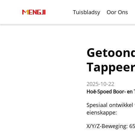
Tuisbladsy
Oor Ons
Getoond
Tappeer
2025-10-22
Hoë-Spoed Boor- en
Boring-En Fresaer
Halweprooi Vervaardiging
Vertik
Motorv
Spesiaal ontwikkel
Werksentrum
Vervaa
eienskappe:
X/Y/Z-Beweging: 6