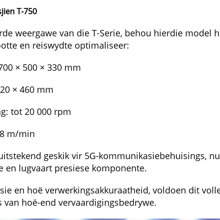
jien T-750
de weergawe van die T-Serie, behou hierdie model ho
ootte en reiswydte optimaliseer:
 700 × 500 × 330 mm
 820 × 460 mm
g: tot 20 000 rpm
48 m/min
 uitstekend geskik vir 5G-kommunikasiebehuisings, n
e en lugvaart presiese komponente.
asie en hoë verwerkingsakkuraatheid, voldoen dit voll
es van hoë-end vervaardigingsbedrywe.