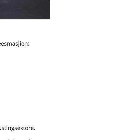
eesmasjien:
stingsektore.