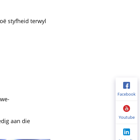
ë styfheid terwyl
Facebook
uwe-
Youtube
edig aan die