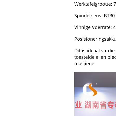
Werktafelgrootte:
Spindelneus: BT30
Vinnige Voerrate: 
Posisioneringsakk
Mediese Toerusting Industrie
Windh
Dit is ideaal vir 
toesteldele, en bi
masjiene.