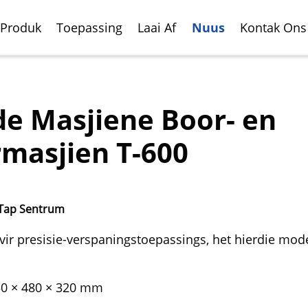
Produk
Toepassing
Laai Af
Nuus
Kontak Ons
e Masjiene Boor- en
masjien T-600
 Tap Sentrum
ale Freesnede Sentrum
oertuig
Horisontale Freesnede
Vliegtuig Vervaardigin
 vir presisie-verspaningstoepassings, het hierdie mod
rdigingsbedryf
Sentrum
50 × 480 × 320 mm