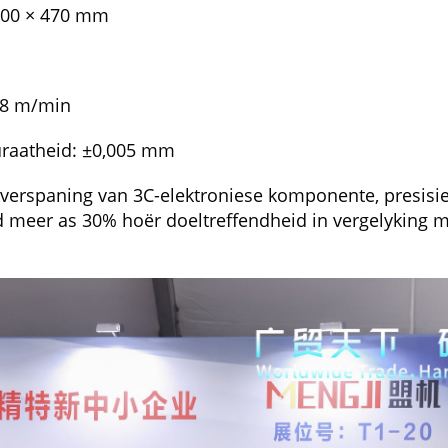
 700 × 470 mm
48 m/min
uraatheid: ±0,005 mm
aring
die verspaning van 3C-elektroniese komponente, presi
ed meer as 30% hoër doeltreffendheid in vergelyking 