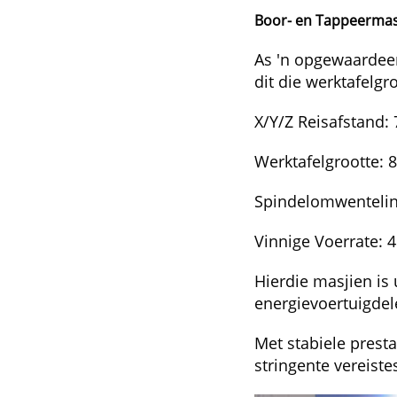
Boor- en Tappeermas
As 'n opgewaardeer
dit die werktafelgr
X/Y/Z Reisafstand:
Werktafelgrootte:
Spindelomwentelin
Vinnige Voerrate: 
Hierdie masjien is
energievoertuigdel
Met stabiele prest
stringente vereist