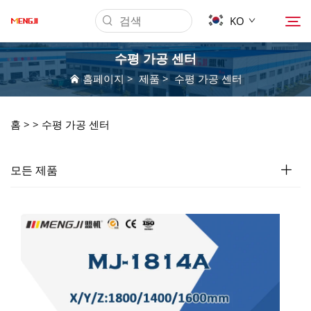
KO
수평 가공 센터
홈페이지
>
제품
>
수평 가공 센터
회사 소개
홈 >
>
수평 가공 센터
제품
모든 제품
응용 프로그램
다운로드
뉴스
문의하기