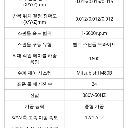
0.015/0.015/0.015
(X/Y/Z)mm
반복 위치 결정 정확도
0.012/0.012/0.012
(X/Y/Z)mm
스핀들 속도 범위
1-6000r.p.m
스핀들 구동 유형
벨트 스핀들 드라이브
최대 작업 테이블 하중
1600
용량
수계 제어 시스템
Mitsubishi M80B
표준 툴 매거진 수
24
전압
380V-50HZ
가공 능력
중형 가공
X/Y/Z축 고속 이송 속도
12/12/12