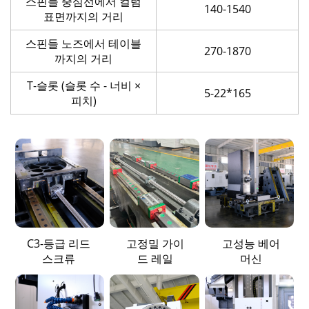
스핀들 중심선에서 컬럼
140-1540
표면까지의 거리
스핀들 노즈에서 테이블
270-1870
까지의 거리
T-슬롯 (슬롯 수 - 너비 ×
5-22*165
피치)
C3-등급 리드
고정밀 가이
고성능 베어
스크류
드 레일
머신