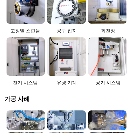
고정밀 스핀들
공구 잡지
회전장
전기 시스템
유냉 기계
공기 시스템
가공 사례