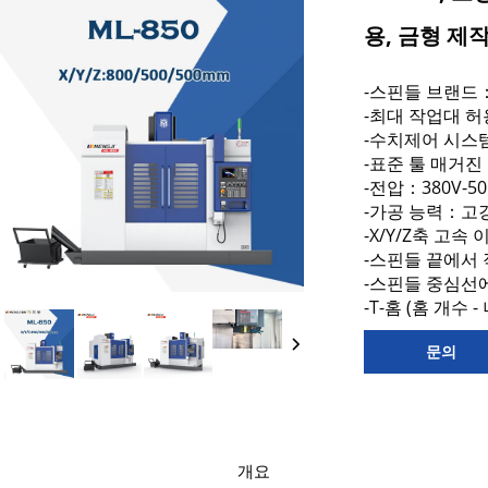
용, 금형 제
-스핀들 브랜드：Ai
-최대 작업대 허용
-수치제어 시스템：G
-표준 툴 매거진
발전
-전압：380V-50
-가공 능력：고
-X/Y/Z축 고속 이
-스핀들 끝에서 작
-스핀들 중심선에
-T-홈 (홈 개수 -
문의
개요