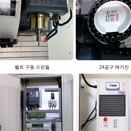
벨트 구동 스핀들
24공구 매거진