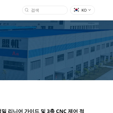
KO
간트리 머신닝 센터
금형 가공 산업
고정밀 리니어 가이드 및 3축 CNC 제어 적