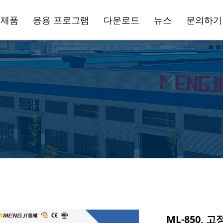
제품
응용 프로그램
다운로드
뉴스
문의하기
신닝 센터
제조 산업
수평 머신닝 센터
항공기 제조
ML-850, 