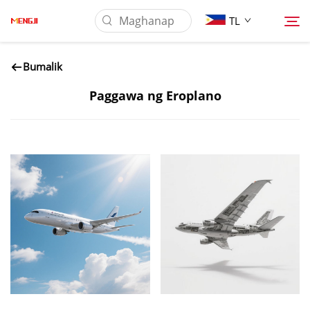
TL
Bumalik
Tungkol Sa Amin
Paggawa ng Eroplano
Produkto
Pag-aaplay
I-download
Mga Balita
Makipag-ugnayan sa Amin