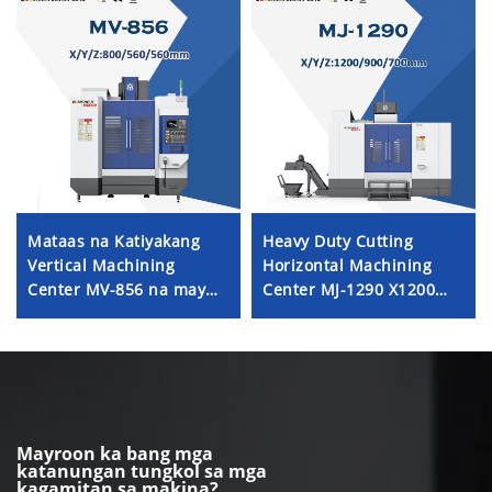
Mataas na Katiyakang
Heavy Duty Cutting
Vertical Machining
Horizontal Machining
Center MV-856 na may
Center MJ-1290 X1200
Linear Rails,
Y900 Z700 BT-50 CNC
Awtomatikong Palitan ng
Milling Machining Center
Tool, Direktang Spindle,
at Mataas na Rigidity
Mayroon ka bang mga
katanungan tungkol sa mga
kagamitan sa makina?