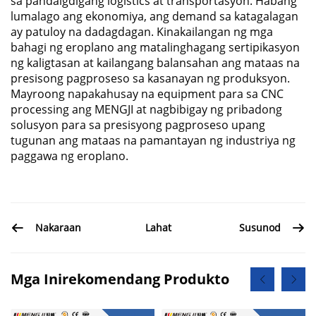
sa pandaigdigang logistics at transportasyon. Habang
lumalago ang ekonomiya, ang demand sa katagalagan
ay patuloy na dadagdagan. Kinakailangan ng mga
bahagi ng eroplano ang matalinghagang sertipikasyon
ng kaligtasan at kailangang balansahan ang mataas na
presisong pagproseso sa kasanayan ng produksyon.
Mayroong napakahusay na equipment para sa CNC
processing ang MENGJI at nagbibigay ng pribadong
solusyon para sa presisyong pagproseso upang
tugunan ang mataas na pamantayan ng industriya ng
paggawa ng eroplano.
Lahat
Nakaraan
Susunod
Mga Inirekomendang Produkto