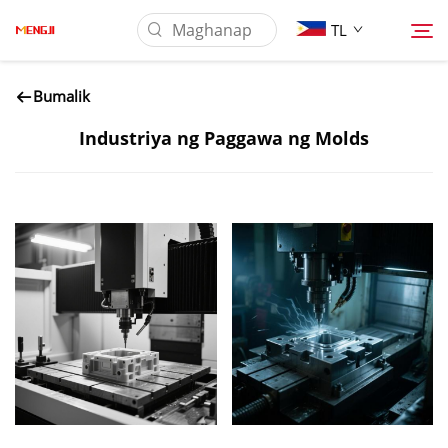
TL
Bumalik
Tungkol Sa Amin
Industriya ng Paggawa ng Molds
Produkto
Pag-aaplay
I-download
Mga Balita
Makipag-ugnayan sa Amin