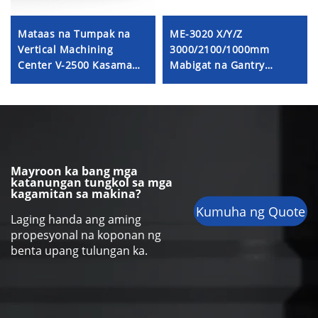
Mataas na Tumpak na
ME-3020 X/Y/Z
Vertical Machining
3000/2100/1000mm
Center V-2500 Kasama
Mabigat na Gantry
ang Malaking Travel
Milling Machine Center
Mabigat na Istruktura
na May Sistema ng
Direktang Drive ng
Mitsubishi o Fanuc
Spindle at Matibay na
Box Way
Mayroon ka bang mga
katanungan tungkol sa mga
kagamitan sa makina?
Kumuha ng Quote
Laging handa ang aming
propesyonal na koponan ng
benta upang tulungan ka.