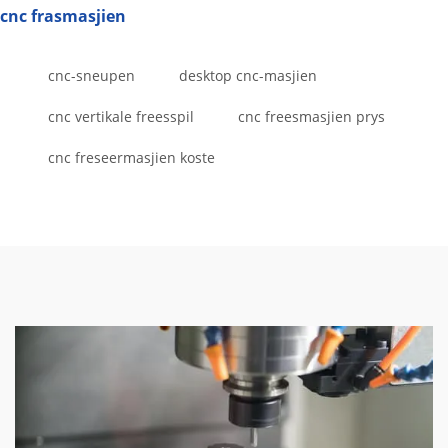
cnc frasmasjien
cnc-sneupen
desktop cnc-masjien
cnc vertikale freesspil
cnc freesmasjien prys
cnc freseermasjien koste