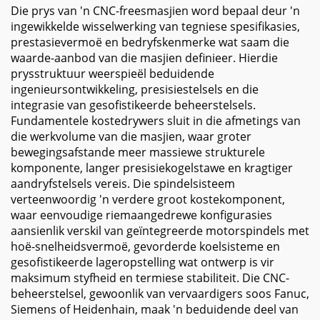
Die prys van 'n CNC-freesmasjien word bepaal deur 'n
ingewikkelde wisselwerking van tegniese spesifikasies,
prestasievermoë en bedryfskenmerke wat saam die
waarde-aanbod van die masjien definieer. Hierdie
prysstruktuur weerspieël beduidende
ingenieursontwikkeling, presisiestelsels en die
integrasie van gesofistikeerde beheerstelsels.
Fundamentele kostedrywers sluit in die afmetings van
die werkvolume van die masjien, waar groter
bewegingsafstande meer massiewe strukturele
komponente, langer presisiekogelstawe en kragtiger
aandryfstelsels vereis. Die spindelsisteem
verteenwoordig 'n verdere groot kostekomponent,
waar eenvoudige riemaangedrewe konfigurasies
aansienlik verskil van geïntegreerde motorspindels met
hoë-snelheidsvermoë, gevorderde koelsisteme en
gesofistikeerde lageropstelling wat ontwerp is vir
maksimum styfheid en termiese stabiliteit. Die CNC-
beheerstelsel, gewoonlik van vervaardigers soos Fanuc,
Siemens of Heidenhain, maak 'n beduidende deel van