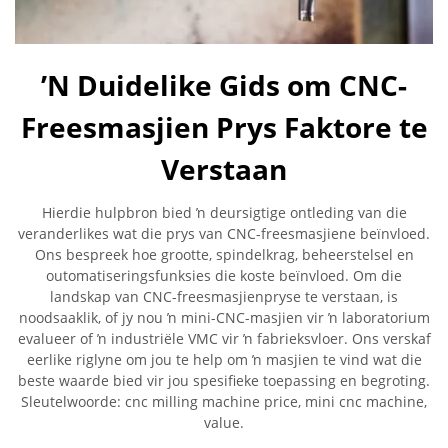
ʼN Duidelike Gids om CNC-
Freesmasjien Prys Faktore te
Verstaan
Hierdie hulpbron bied ŉ deursigtige ontleding van die
veranderlikes wat die prys van CNC-freesmasjiene beïnvloed.
Ons bespreek hoe grootte, spindelkrag, beheerstelsel en
outomatiseringsfunksies die koste beïnvloed. Om die
landskap van CNC-freesmasjienpryse te verstaan, is
noodsaaklik, of jy nou ŉ mini-CNC-masjien vir ŉ laboratorium
evalueer of ŉ industriële VMC vir ŉ fabrieksvloer. Ons verskaf
eerlike riglyne om jou te help om ŉ masjien te vind wat die
beste waarde bied vir jou spesifieke toepassing en begroting.
Sleutelwoorde: cnc milling machine price, mini cnc machine,
value.