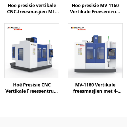
Hoë presisie vertikale
Hoë presisie MV-1160
CNC-freesmasjien ML-
Vertikale Freesentrum
1167 met swaarlast
met Servo-motor
raam, lineêre gidsbaan
Outomatiese
en ATC-stelsel vir
Gerefreeskakelaar en
metaalbewerking
Stewige Struktuur vir
Metaalfreesting
Hoë Presisie CNC
MV-1160 Vertikale
Vertikale Freessentrum
freesmasjien met 4-
ML-1167 met 3/4-as
assige CNC-besturing,
Lynbaan Hoë Spoed Sny
hoëspoedspindel en
en Outomatiese
lineêre gleufbaan vir
Gereedskap
presisie metaalwerk
Verwisselaar