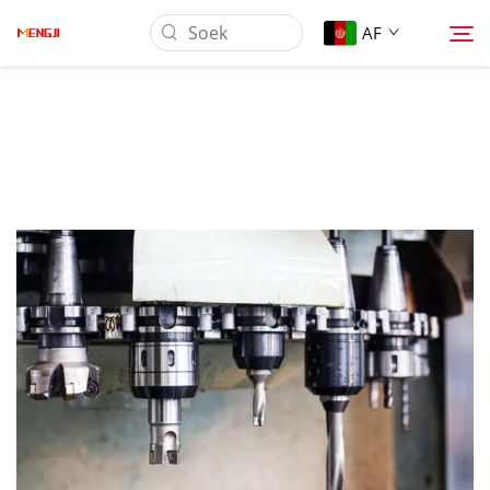
AF
Oor Ons
Produk
Toepassing
Laai Af
Nuus
Kontak Ons