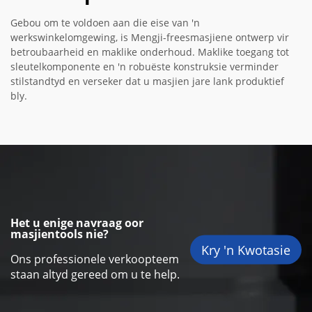
Gebou om te voldoen aan die eise van 'n
werkswinkelomgewing, is Mengji-freesmasjiene ontwerp vir
betroubaarheid en maklike onderhoud. Maklike toegang tot
sleutelkomponente en 'n robuëste konstruksie verminder
stilstandtyd en verseker dat u masjien jare lank produktief
bly.
Het u enige navraag oor
masjientools nie?
Kry 'n Kwotasie
Ons professionele verkoopteem
staan altyd gereed om u te help.