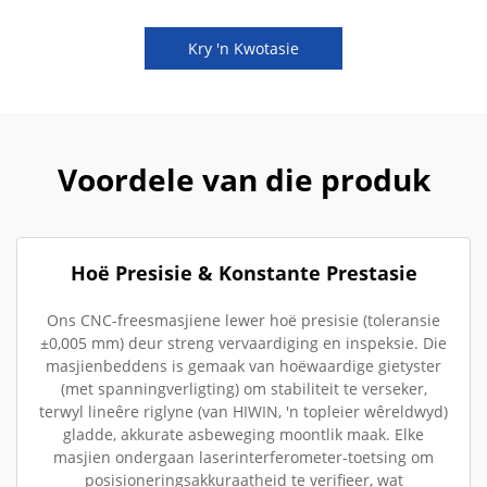
Kry 'n Kwotasie
Voordele van die produk
Hoë Presisie & Konstante Prestasie
Ons CNC-freesmasjiene lewer hoë presisie (toleransie
±0,005 mm) deur streng vervaardiging en inspeksie. Die
masjienbeddens is gemaak van hoëwaardige gietyster
(met spanningverligting) om stabiliteit te verseker,
terwyl lineêre riglyne (van HIWIN, 'n topleier wêreldwyd)
gladde, akkurate asbeweging moontlik maak. Elke
masjien ondergaan laserinterferometer-toetsing om
posisioneringsakkuraatheid te verifieer, wat