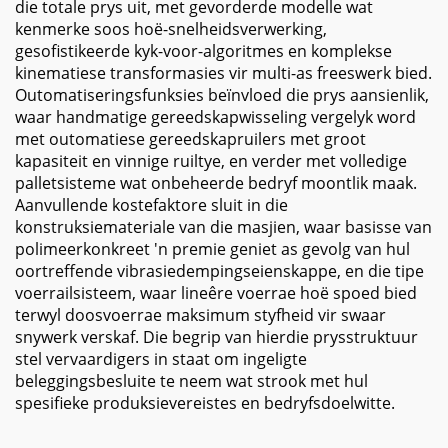
die totale prys uit, met gevorderde modelle wat
kenmerke soos hoë-snelheidsverwerking,
gesofistikeerde kyk-voor-algoritmes en komplekse
kinematiese transformasies vir multi-as freeswerk bied.
Outomatiseringsfunksies beïnvloed die prys aansienlik,
waar handmatige gereedskapwisseling vergelyk word
met outomatiese gereedskapruilers met groot
kapasiteit en vinnige ruiltye, en verder met volledige
palletsisteme wat onbeheerde bedryf moontlik maak.
Aanvullende kostefaktore sluit in die
konstruksiemateriale van die masjien, waar basisse van
polimeerkonkreet 'n premie geniet as gevolg van hul
oortreffende vibrasiedempingseienskappe, en die tipe
voerrailsisteem, waar lineêre voerrae hoë spoed bied
terwyl doosvoerrae maksimum styfheid vir swaar
snywerk verskaf. Die begrip van hierdie prysstruktuur
stel vervaardigers in staat om ingeligte
beleggingsbesluite te neem wat strook met hul
spesifieke produksievereistes en bedryfsdoelwitte.