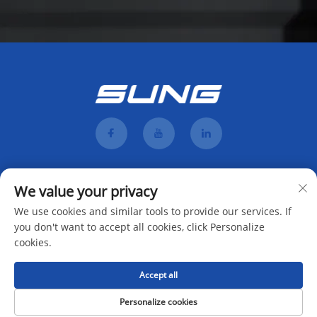
We value your privacy
We use cookies and similar tools to provide our services. If
you don't want to accept all cookies, click Personalize
cookies.
Teken aan
Accept all
Auteursreg © 2025 deur Hunan Mengji Intelligent Equipment Co., Ltd. -
Personalize cookies
Privaatheidsbeleid