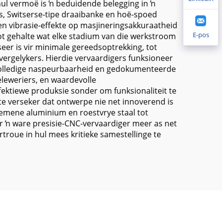
 hul vermoë is ŉ beduidende belegging in ŉ
s, Switserse-tipe draaibanke en hoë-spoed
 en vibrasie-effekte op masjineringsakkuraatheid
E-pos
tot gehalte wat elke stadium van die werkstroom
eer is vir minimale gereedsoptrekking, tot
vergelykers. Hierdie vervaardigers funksioneer
t volledige naspeurbaarheid en gedokumenteerde
eleweriers, en waardevolle
ektiewe produksie sonder om funksionaliteit te
te verseker dat ontwerpe nie net innoverend is
gemene aluminium en roestvrye staal tot
er ŉ ware presisie-CNC-vervaardiger meer as net
rtroue in hul mees kritieke samestellinge te