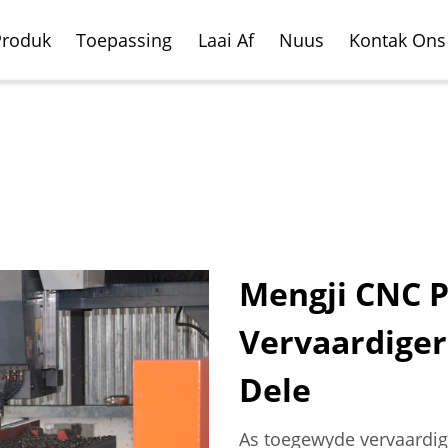
Produk
Toepassing
Laai Af
Nuus
Kontak Ons
Mengji CNC P
Vervaardige
ale Freesnede Sentrum
oertuig
Horisontale Freesnede
Vliegtuig Vervaardigin
rdigingsbedryf
Sentrum
Dele
As toegewyde vervaardig