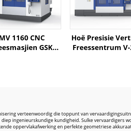
MV 1160 CNC
Hoë Presisie Vert
eesmasjien GSK
Freessentrum V-
eerder Vertikale
Met Groot
kikking Sentrum
Wegbewegin
 Metaalbewerking
Swaarlas Struk
0 Spindel Taper
Direkte Aandryfsp
XYZ Weg
Rigiede Boks 
1100*600*600
isering verteenwoordig die toppunt van vervaardigingsuit
n diep ingenieurskundige kundigheid. Sulke vervaardigers
ekende oppervlakafwerking en perfekte geometriese akkuraa