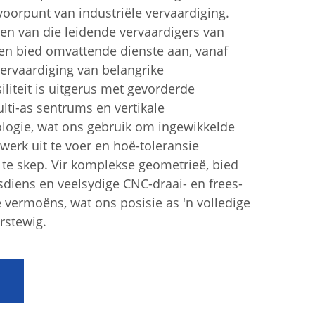
oorpunt van industriële vervaardiging.
en van die leidende vervaardigers van
en bied omvattende dienste aan, vanaf
ervaardiging van belangrike
liteit is uitgerus met gevorderde
lti-as sentrums en vertikale
ogie, wat ons gebruik om ingewikkelde
twerk uit te voer en hoë-toleransie
te skep. Vir komplekse geometrieë, bied
diens en veelsydige CNC-draai- en frees-
ermoëns, wat ons posisie as 'n volledige
rstewig.