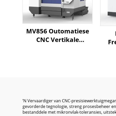
MV856 Outomatiese
CNC Vertikale
Fr
Werskikking Sentrum
Beh
Hoë Presisie GSK
Wers
Beheerder
vir
800*560*550 XYZ Reis
BT4
Freesmasjien vir BT40
ʼN Vervaardiger van CNC-presisiewerktuigmegan
gevorderde tegnologie, streng prosesbeheer e
bestanddele met mikronvlak-toleransies, uitst