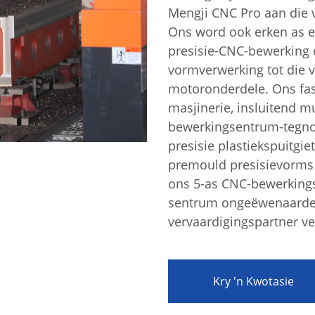
Mengji CNC Pro aan die v
Ons word ook erken as e
presisie-CNC-bewerking 
vormverwerking tot die v
motoronderdele. Ons fasi
masjinerie, insluitend mu
bewerkingsentrum-tegnol
aring
presisie plastiekspuitgie
premould presisievorms 
ons 5-as CNC-bewerkings
sentrum ongeëwenaarde v
vervaardigingspartner ve
Kry 'n Kwotasie