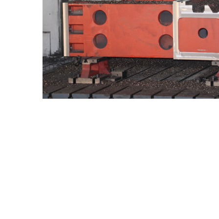
Mediese Toerusting Industrie
Windh