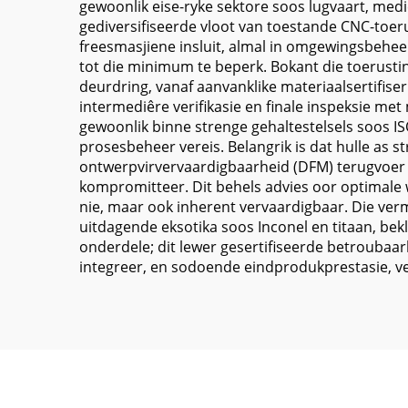
gewoonlik eise-ryke sektore soos lugvaart, medi
gediversifiseerde vloot van toestande CNC-toer
freesmasjiene insluit, almal in omgewingsbeheer
tot die minimum te beperk. Bokant die toerustin
deurdring, vanaf aanvanklike materiaalsertifis
intermediêre verifikasie en finale inspeksie me
gewoonlik binne strenge gehaltestelsels soos 
prosesbeheer vereis. Belangrik is dat hulle as 
ontwerpvirvervaardigbaarheid (DFM) terugvoer v
kompromitteer. Dit behels advies oor optimale w
nie, maar ook inherent vervaardigbaar. Die ve
uitdagende eksotika soos Inconel en titaan, be
onderdele; dit lewer gesertifiseerde betroubaarh
integreer, en sodoende eindprodukprestasie, ve