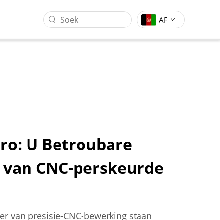
AF
ro: U Betroubare
r van CNC-perskeurde
g
Gantrie Werksentrum
Vormstempeling Industrie
er van presisie-CNC-bewerking staan