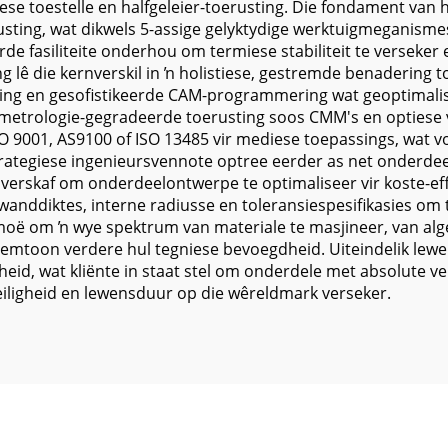
ese toestelle en halfgeleier-toerusting. Die fondament van
usting, wat dikwels 5-assige gelyktydige werktuigmeganisme
de fasiliteite onderhou om termiese stabiliteit te verseker
g lê die kernverskil in ŉ holistiese, gestremde benadering 
ering en gesofistikeerde CAM-programmering wat geoptimalis
t metrologie-gegradeerde toerusting soos CMM's en optiese 
ISO 9001, AS9100 of ISO 13485 vir mediese toepassings, wa
strategiese ingenieursvennote optree eerder as net onderde
erskaf om onderdeelontwerpe te optimaliseer vir koste-eff
anddiktes, interne radiusse en toleransiespesifikasies om 
rmoë om ŉ wye spektrum van materiale te masjineer, van al
klemtoon verdere hul tegniese bevoegdheid. Uiteindelik lew
eid, wat kliënte in staat stel om onderdele met absolute ve
iligheid en lewensduur op die wêreldmark verseker.