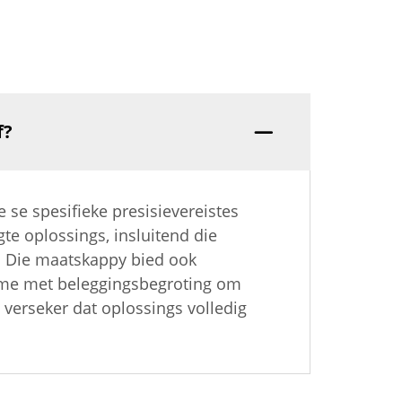
f?
 se spesifieke presisievereistes
e oplossings, insluitend die
. Die maatskappy bied ook
ame met beleggingsbegroting om
 verseker dat oplossings volledig