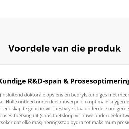
Voordele van die produk
Kundige R&D-span & Prosesoptimerin
nsluitend doktorale opsiens en bedryfskundiges met meer as
se. Hulle ontleed onderdeelontwerpe om optimale snygeree
eedskap te gebruik vir roestvrye staalonderdele om gereed
oses-toetsing uit (soos toetsloop vir nuwe onderdeelontw
rseker dat elke masjineringsstap bydra tot maksimum presis