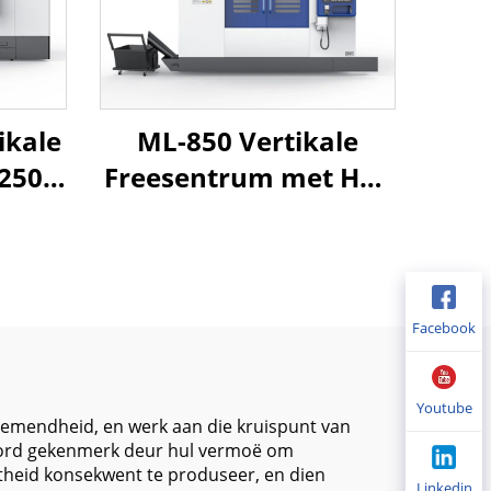
ikale
ML-850 Vertikale
2500
Freesentrum met Hoë
Nauwkeurigheid
g
Lineêre Gidslyne en 3-
tuur
as CNC Beheer vir
il en
Gietvormproduksie en
Facebook
Weg
Metaalverwerking
Youtube
nemendheid, en werk aan die kruispunt van
 word gekenmerk deur hul vermoë om
theid konsekwent te produseer, en dien
Linkedin