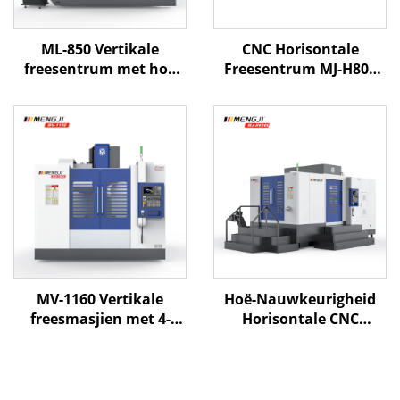
ML-850 Vertikale
CNC Horisontale
freesentrum met hoë
Freesentrum MJ-H800
presisie lineêre spore en
X1200 Y850 Z1050 BT-50
3-as CNC-beheer vir
4 Assies
doeltreffende vorm- en
Metaalbewerking
metaalbewerking
MV-1160 Vertikale
Hoë-Nauwkeurigheid
freesmasjien met 4-
Horisontale CNC
assige CNC-besturing,
Freessentrum MJ-H630
hoëspoedspindel en
X1100 Y850 Z950 BT-50
lineêre gleufbaan vir
CNC Freessentrum
presisie metaalwerk