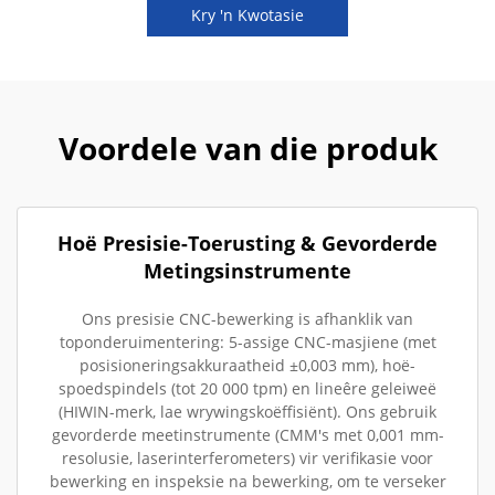
Kry 'n Kwotasie
Voordele van die produk
Hoë Presisie-Toerusting & Gevorderde
Metingsinstrumente
Ons presisie CNC-bewerking is afhanklik van
toponderuimentering: 5-assige CNC-masjiene (met
posisioneringsakkuraatheid ±0,003 mm), hoë-
spoedspindels (tot 20 000 tpm) en lineêre geleiweë
(HIWIN-merk, lae wrywingskoëffisiënt). Ons gebruik
gevorderde meetinstrumente (CMM's met 0,001 mm-
resolusie, laserinterferometers) vir verifikasie voor
bewerking en inspeksie na bewerking, om te verseker