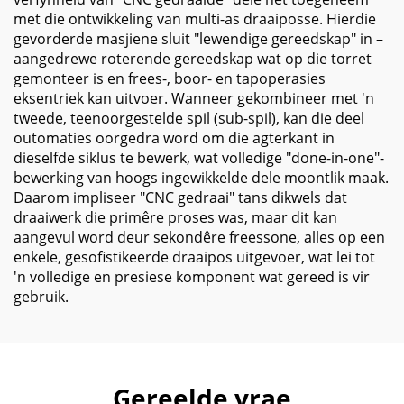
met die ontwikkeling van multi-as draaiposse. Hierdie
gevorderde masjiene sluit "lewendige gereedskap" in –
aangedrewe roterende gereedskap wat op die torret
gemonteer is en frees-, boor- en tapoperasies
eksentriek kan uitvoer. Wanneer gekombineer met 'n
tweede, teenoorgestelde spil (sub-spil), kan die deel
outomaties oorgedra word om die agterkant in
dieselfde siklus te bewerk, wat volledige "done-in-one"-
bewerking van hoogs ingewikkelde dele moontlik maak.
Daarom impliseer "CNC gedraai" tans dikwels dat
draaiwerk die primêre proses was, maar dit kan
aangevul word deur sekondêre freessone, alles op een
enkele, gesofistikeerde draaipos uitgevoer, wat lei tot
'n volledige en presiese komponent wat gereed is vir
gebruik.
Gereelde vrae