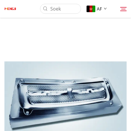
AF
Oor Ons
Produk
Toepassing
Laai Af
Nuus
Kontak Ons