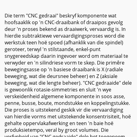
Die term "CNC gedraai" beskryf komponente wat
hoofsaaklik op 'n CNC-draaibank of draaipos gevolg
deur 'n proses bekend as draaiwerk, vervaardig is. In
hierdie subtraktiewe vervaardigingsproses word die
werkstuk teen hoë spoed (afhanklik van die spindel)
geroteer, terwyl 'n stilstaande, enkel-punt
snygereedskap daarin ingevoer word om materiaal te
verwyder en 'n silindriese vorm te skep. Die primêre
bewegingsasse op 'n basiese draaibank is X (radiale
beweging, wat die deursnee beheer) en Z (aksiale
beweging, wat die lengte beheer). "CNC gedraaide" dele
is gewoonlik rotasie-simmetries en sluit 'n wye
verskeidenheid algemene komponente in soos asse,
penne, busse, boute, mondstukke en koppelingstukke.
Die proses is uitstekend geskik vir die vervaardiging
van hierdie vorms met uitstekende konsentrisiteit, hoë
gehalte oppervlakafwerking en teen 'n baie hoë
produksietempo, veral by groot volumes. Die
verfynheid van "CNC gedraaide" dele het toegeneem