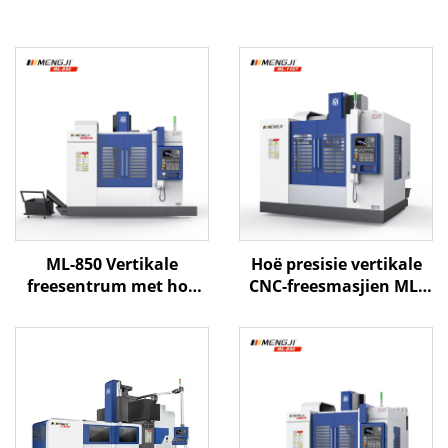
ML-850 Vertikale
Hoë presisie vertikale
freesentrum met hoë
CNC-freesmasjien ML-
presisie lineêre spore en
1167 met swaarlast
3-as CNC-beheer vir
raam, lineêre gidsbaan
doeltreffende vorm- en
en ATC-stelsel vir
metaalbewerking
metaalbewerking