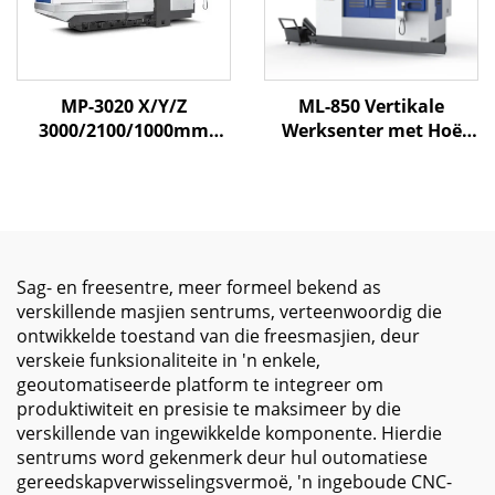
MP-3020 X/Y/Z
ML-850 Vertikale
3000/2100/1000mm
Werksenter met Hoë
Swaar las kapasiteit
Stewigheid Struktuur
Sny Portaal Masjien
en Lineêre Spore vir
Sentrum Toegerus met
Presisie CNC-Freeswerk
Mitsubishi of Fanuc
en Metaalsny
Stelsel
Sag- en freesentre, meer formeel bekend as
verskillende masjien sentrums, verteenwoordig die
ontwikkelde toestand van die freesmasjien, deur
verskeie funksionaliteite in 'n enkele,
geoutomatiseerde platform te integreer om
produktiwiteit en presisie te maksimeer by die
verskillende van ingewikkelde komponente. Hierdie
sentrums word gekenmerk deur hul outomatiese
gereedskapverwisselingsvermoë, 'n ingeboude CNC-