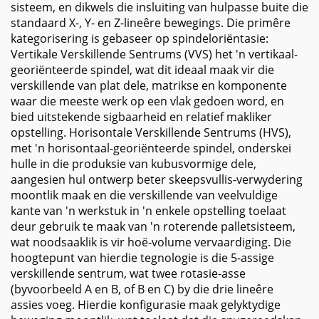
sisteem, en dikwels die insluiting van hulpasse buite die
standaard X-, Y- en Z-lineêre bewegings. Die primêre
kategorisering is gebaseer op spindeloriëntasie:
Vertikale Verskillende Sentrums (VVS) het 'n vertikaal-
georiënteerde spindel, wat dit ideaal maak vir die
verskillende van plat dele, matrikse en komponente
waar die meeste werk op een vlak gedoen word, en
bied uitstekende sigbaarheid en relatief makliker
opstelling. Horisontale Verskillende Sentrums (HVS),
met 'n horisontaal-georiënteerde spindel, onderskei
hulle in die produksie van kubusvormige dele,
aangesien hul ontwerp beter skeepsvullis-verwydering
moontlik maak en die verskillende van veelvuldige
kante van 'n werkstuk in 'n enkele opstelling toelaat
deur gebruik te maak van 'n roterende palletsisteem,
wat noodsaaklik is vir hoë-volume vervaardiging. Die
hoogtepunt van hierdie tegnologie is die 5-assige
verskillende sentrum, wat twee rotasie-asse
(byvoorbeeld A en B, of B en C) by die drie lineêre
assies voeg. Hierdie konfigurasie maak gelyktydige