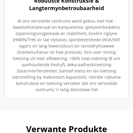
Robuuste Konstruksie &
Langtermynbetroubaarheid
Al ons versnelde sentrums word gebou met hoë -
kwaliteitsmateriaal en komponente: gietysterbeddens
(spanningsvrygemaak vir stabiliteit), lineêre riglyne
(HIWIN/THK vir lae slytasie), spindeleenhede (NSK/SKF
lagers vir lang lewensduur) en servodryfstawwe
(Siemens/Fanuc vir hoë presisie). Ons voer streng
toetsing uit voor aflewering: 100% loop-toetsing (8 ure
aanhoudende bedryf), akkuraatheidstoetsing
(laserinterferometer, balstaf-toets) en las-toetsing
(versnelling by maksimum kapasiteit). Hierdie robuëse
konstruksie en toetsing verseker dat ons versnelde
sentrums 'n lang dienslewe het
Verwante Produkte