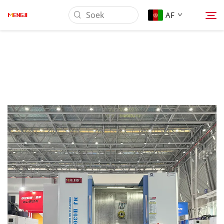
AF
Oor Ons
Produk
Toepassing
Laai Af
Nuus
Kontak Ons