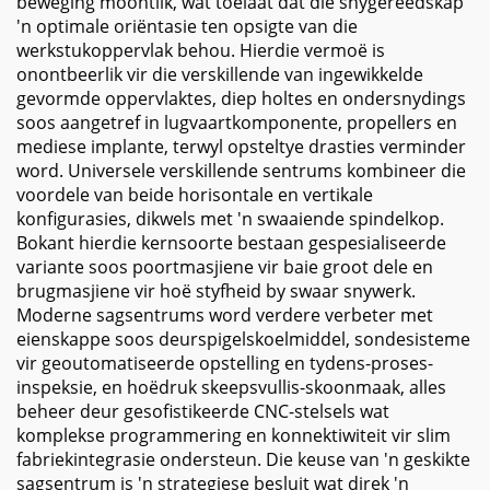
beweging moontlik, wat toelaat dat die snygereedskap
'n optimale oriëntasie ten opsigte van die
werkstukoppervlak behou. Hierdie vermoë is
onontbeerlik vir die verskillende van ingewikkelde
gevormde oppervlaktes, diep holtes en ondersnydings
soos aangetref in lugvaartkomponente, propellers en
mediese implante, terwyl opsteltye drasties verminder
word. Universele verskillende sentrums kombineer die
voordele van beide horisontale en vertikale
konfigurasies, dikwels met 'n swaaiende spindelkop.
Bokant hierdie kernsoorte bestaan gespesialiseerde
variante soos poortmasjiene vir baie groot dele en
brugmasjiene vir hoë styfheid by swaar snywerk.
Moderne sagsentrums word verdere verbeter met
eienskappe soos deurspigelskoelmiddel, sondesisteme
vir geoutomatiseerde opstelling en tydens-proses-
inspeksie, en hoëdruk skeepsvullis-skoonmaak, alles
beheer deur gesofistikeerde CNC-stelsels wat
komplekse programmering en konnektiwiteit vir slim
fabriekintegrasie ondersteun. Die keuse van 'n geskikte
sagsentrum is 'n strategiese besluit wat direk 'n