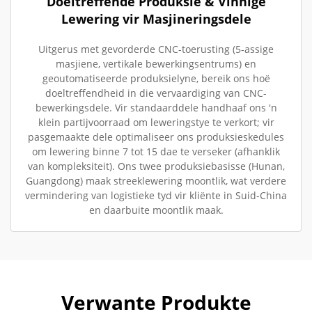
Doeltreffende Produksie & Vinnige
Lewering vir Masjineringsdele
Uitgerus met gevorderde CNC-toerusting (5-assige
masjiene, vertikale bewerkingsentrums) en
geoutomatiseerde produksielyne, bereik ons hoë
doeltreffendheid in die vervaardiging van CNC-
bewerkingsdele. Vir standaarddele handhaaf ons 'n
klein partijvoorraad om leweringstye te verkort; vir
pasgemaakte dele optimaliseer ons produksieskedules
om lewering binne 7 tot 15 dae te verseker (afhanklik
van kompleksiteit). Ons twee produksiebasisse (Hunan,
Guangdong) maak streeklewering moontlik, wat verdere
vermindering van logistieke tyd vir kliënte in Suid-China
en daarbuite moontlik maak.
Verwante Produkte