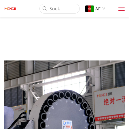
AF
Oor Ons
Produk
Toepassing
Laai Af
Nuus
Kontak Ons