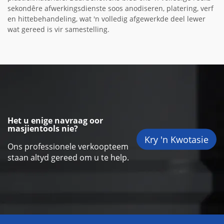
sekondêre afwerkingsdienste soos anodiseren, platering, verf
en hittebehandeling, wat 'n volledig afgewerkde deel lewer
wat gereed is vir samestelling.
Het u enige navraag oor
masjientools nie?
Kry 'n Kwotasie
Ons professionele verkoopteem
staan altyd gereed om u te help.