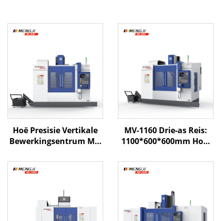
Hoë Presisie Vertikale
MV-1160 Drie-as Reis:
Bewerkingsentrum ML-
1100*600*600mm Hoë-
850 Met
nauwkeurigheid CNC
Houtkiskonstruksie,
Masjien Tood Vertikale
ATC Direkte Aandrywing
Werktuigkundige
Spindel en Hoë
Sentrum met
Stewigheid
Mitsubishi Stelsel
Raamontwerp