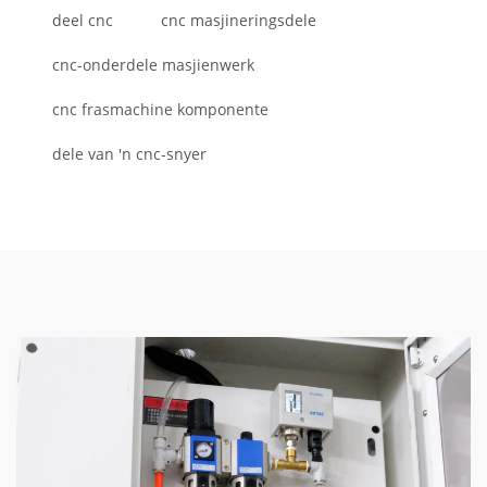
deel cnc
cnc masjineringsdele
cnc-onderdele masjienwerk
cnc frasmachine komponente
dele van 'n cnc-snyer