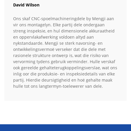
David Wilson
Ons skaf CNC-spoelmachineringdele by Mengji aan
vir ons montagelyn. Elke partij dele ondergaan
streng inspeksie, en hul dimensionele akkuraatheid
en oppervlakafwerking voldoen altyd aan
nykstandaarde. Mengji se sterk navorsing- en
ontwikkelingsvermoë verseker dat die dele met
rasionele strukture ontwerp is, wat die risiko van
vervorming tydens gebruik verminder. Hulle verskaf
ook gereelde gehalteterugkoppelingsverslae, wat ons
inlig oor die produksie- en inspeksiedetails van elke
partij. Hierdie deursigtigheid en hoë gehalte maak
hulle tot ons langtermyn-toelewerer van dele.