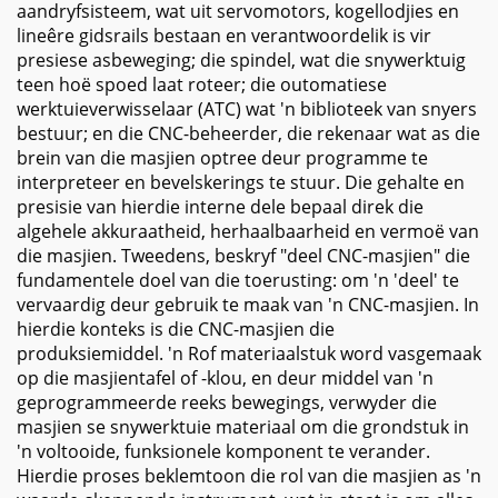
aandryfsisteem, wat uit servomotors, kogellodjies en
lineêre gidsrails bestaan en verantwoordelik is vir
presiese asbeweging; die spindel, wat die snywerktuig
teen hoë spoed laat roteer; die outomatiese
werktuieverwisselaar (ATC) wat 'n biblioteek van snyers
bestuur; en die CNC-beheerder, die rekenaar wat as die
brein van die masjien optree deur programme te
interpreteer en bevelskerings te stuur. Die gehalte en
presisie van hierdie interne dele bepaal direk die
algehele akkuraatheid, herhaalbaarheid en vermoë van
die masjien. Tweedens, beskryf "deel CNC-masjien" die
fundamentele doel van die toerusting: om 'n 'deel' te
vervaardig deur gebruik te maak van 'n CNC-masjien. In
hierdie konteks is die CNC-masjien die
produksiemiddel. 'n Rof materiaalstuk word vasgemaak
op die masjientafel of -klou, en deur middel van 'n
geprogrammeerde reeks bewegings, verwyder die
masjien se snywerktuie materiaal om die grondstuk in
'n voltooide, funksionele komponent te verander.
Hierdie proses beklemtoon die rol van die masjien as 'n