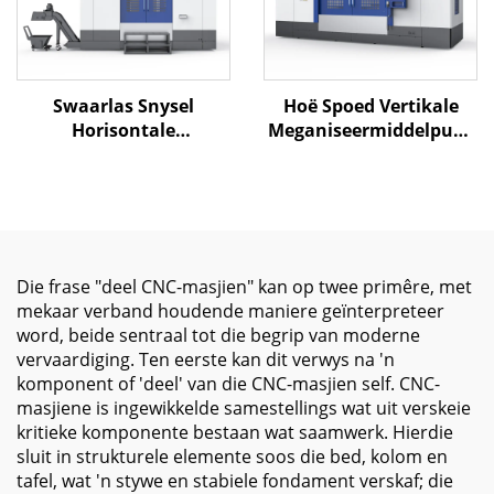
Swaarlas Snysel
Hoë Spoed Vertikale
Horisontale
Meganiseermiddelpunt
Werktuigkundige
MV-2500 met Groot
Sentrum MJ-1290 X1200
Reisvermoë en Presiese
Y900 Z700 BT-50 CNC
Spindel vir
Freeswerk Sentrum
Metaalsnywerkzaamhede
Die frase "deel CNC-masjien" kan op twee primêre, met
mekaar verband houdende maniere geïnterpreteer
word, beide sentraal tot die begrip van moderne
vervaardiging. Ten eerste kan dit verwys na 'n
komponent of 'deel' van die CNC-masjien self. CNC-
masjiene is ingewikkelde samestellings wat uit verskeie
kritieke komponente bestaan wat saamwerk. Hierdie
sluit in strukturele elemente soos die bed, kolom en
tafel, wat 'n stywe en stabiele fondament verskaf; die