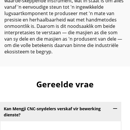
waarde-skeppende instrument, wat in staat is om alles
vanaf 'n eenvoudige steun tot 'n ingewikkelde
lugvaartkomponent te produseer met 'n mate van
presisie en herhaalbaarheid wat met handmetodes
onmoontlik is. Daarom is dit noodsaaklik om beide
interpretasies te verstaan — die masjien as die som
van sy dele en die masjien as 'n produsent van dele —
om die volle betekenis daarvan binne die industriële
ekosisteem te begryp.
Gereelde vrae
Kan Mengji CNC-snydelers verskaf vir bewerking
dienste?