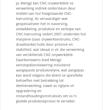
Ja, Mengji kan CNC-snywerkdele se
verwerking indirek ondersteun deur
middel van hul hoogstaande CNC-
toerusting. As vervaardiger wat
gespesialiseer het in navorsing,
ontwikkeling, produksie en verkope van
CNC-toerusting sedert 2007, onderskei hul
masjiene (soos snywerksentrums, CNC-
draaibanke) hulle deur presisie en
stabiliteit, wat ideaal is vir die verwerking
van verskillende CNC-snywerkdele.
Daarbenewens bied Mengji
eenstopdienslewering insluitend
aangepaste produksielyne, wat aangepas
kan word volgens die kliënt se spesifieke
behoeftes met betrekking tot
deelverwerking, sowel as riglyne vir
opgradering en
instandhoudingsinstruksies om so 'n
gladde produksieproses te verseker.