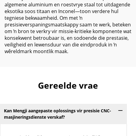
algemene aluminium en roestvrye staal tot uitdagende
eksotika soos titaan en Inconel—toon verdere hul
tegniese bekwaamheid. Om met ŉ
presisieverspaningsmaatskappy saam te werk, beteken
om ŉ bron te verkry vir missie-kritieke komponente wat
konsekwent betroubaar is, en sodoende die prestasie,
veiligheid en lewensduur van die eindproduk in ŉ
wêreldmark moontlik maak.
Gereelde vrae
Kan Mengji aangepaste oplossings vir presisie CNC-
masjineringsdienste verskaf?