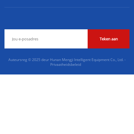
Teken aan
Auteursreg © 2025 deur Hunan Mengji Intelligent Equipment Co., Ltd. -
Privaatheidsbeleid