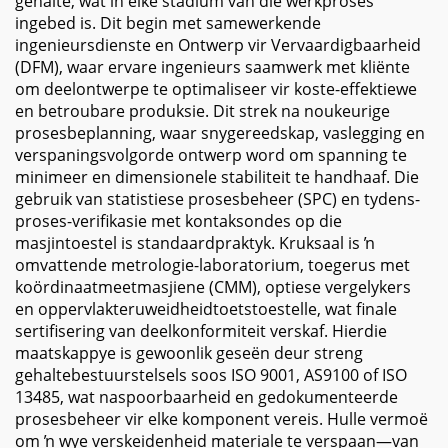
gehalte, wat in elke stadium van die werkproses
ingebed is. Dit begin met samewerkende
ingenieursdienste en Ontwerp vir Vervaardigbaarheid
(DFM), waar ervare ingenieurs saamwerk met kliënte
om deelontwerpe te optimaliseer vir koste-effektiewe
en betroubare produksie. Dit strek na noukeurige
prosesbeplanning, waar snygereedskap, vaslegging en
verspaningsvolgorde ontwerp word om spanning te
minimeer en dimensionele stabiliteit te handhaaf. Die
gebruik van statistiese prosesbeheer (SPC) en tydens-
proses-verifikasie met kontaksondes op die
masjintoestel is standaardpraktyk. Kruksaal is ŉ
omvattende metrologie-laboratorium, toegerus met
koördinaatmeetmasjiene (CMM), optiese vergelykers
en oppervlakteruweidheidtoetstoestelle, wat finale
sertifisering van deelkonformiteit verskaf. Hierdie
maatskappye is gewoonlik geseën deur streng
gehaltebestuurstelsels soos ISO 9001, AS9100 of ISO
13485, wat naspoorbaarheid en gedokumenteerde
prosesbeheer vir elke komponent vereis. Hulle vermoë
om ŉ wye verskeidenheid materiale te verspaan—van