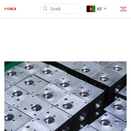
AF
Oor Ons
Produk
Toepassing
Laai Af
Nuus
Kontak Ons