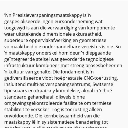
ʼNn Presisieverspaningsmaatskappy is ŉ
gespesialiseerde ingenieursonderneming wat
toegewyd is aan die vervaardiging van komponente
waar uitstekende dimensionele akkuraatheid,
superieure oppervlakafwerking en geometriese
volmaaktheid nie onderhandelbare vereistes is nie. So
ŉ maatskappy onderskei hom deur ŉ diepgaande
geïntegreerde stelsel wat gevorderde tegnologiese
infrastruktuur kombineer met streng prosesbeheer en
ŉ kultuur van gehalte. Die fondament is ŉ
gediversifiseerde vloot hoëprestasie CNC-toerusting,
insluitend multi-as verspaningsentrums, Switserse
tipesnaars en draai-sny komplekse, almal in ŉ hoë
standaard gehandhaaf, dikwels binne
omgewingsgekontroleerde fasiliteite om termiese
stabiliteit te verseker. Tog is toerusting alleen
onvoldoende. Die kernbekwaamheid van die
maatskappy lê in sy sistematiese benadering tot