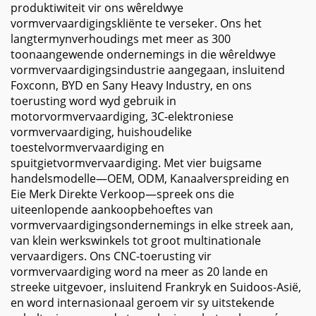
produktiwiteit vir ons wêreldwye
vormvervaardigingskliënte te verseker. Ons het
langtermynverhoudings met meer as 300
toonaangewende ondernemings in die wêreldwye
vormvervaardigingsindustrie aangegaan, insluitend
Foxconn, BYD en Sany Heavy Industry, en ons
toerusting word wyd gebruik in
motorvormvervaardiging, 3C-elektroniese
vormvervaardiging, huishoudelike
toestelvormvervaardiging en
spuitgietvormvervaardiging. Met vier buigsame
handelsmodelle—OEM, ODM, Kanaalverspreiding en
Eie Merk Direkte Verkoop—spreek ons die
uiteenlopende aankoopbehoeftes van
vormvervaardigingsondernemings in elke streek aan,
van klein werkswinkels tot groot multinationale
vervaardigers. Ons CNC-toerusting vir
vormvervaardiging word na meer as 20 lande en
streeke uitgevoer, insluitend Frankryk en Suidoos-Asië,
en word internasionaal geroem vir sy uitstekende