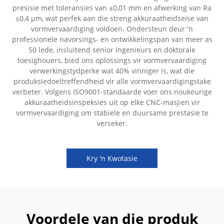
presisie met toleransies van ±0,01 mm en afwerking van Ra
≤0,4 µm, wat perfek aan die streng akkuraatheidseise van
vormvervaardiging voldoen. Ondersteun deur 'n
professionele navorsings- en ontwikkelingspan van meer as
50 lede, insluitend senior ingenieurs en doktorale
toesighouers, bied ons oplossings vir vormvervaardiging
verwerkingstydperke wat 40% vinniger is, wat die
produksiedoeltreffendheid vir alle vormvervaardigingstake
verbeter. Volgens ISO9001-standaarde voer ons noukeurige
akkuraatheidsinspeksies uit op elke CNC-masjien vir
vormvervaardiging om stabiele en duursame prestasie te
verseker.
Kry 'n Kwotasie
Voordele van die produk