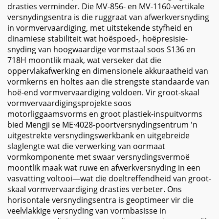
drasties verminder. Die MV-856- en MV-1160-vertikale
versnydingsentra is die ruggraat van afwerkversnyding
in vormvervaardiging, met uitstekende styfheid en
dinamiese stabiliteit wat hoëspoed-, hoëpresisie-
snyding van hoogwaardige vormstaal soos S136 en
718H moontlik maak, wat verseker dat die
oppervlakafwerking en dimensionele akkuraatheid van
vormkerns en holtes aan die strengste standaarde van
hoë-end vormvervaardiging voldoen. Vir groot-skaal
vormvervaardigingsprojekte soos
motorliggaamsvorms en groot plastiek-inspuitvorms
bied Mengji se ME·4028-poortversnydingsentrum 'n
uitgestrekte versnydingswerkbank en uitgebreide
slaglengte wat die verwerking van oormaat
vormkomponente met swaar versnydingsvermoë
moontlik maak wat ruwe en afwerkversnyding in een
vasvatting voltooi—wat die doeltreffendheid van groot-
skaal vormvervaardiging drasties verbeter. Ons
horisontale versnydingsentra is geoptimeer vir die
veelvlakkige versnyding van vormbasisse in