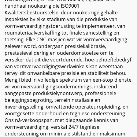
handhaaf noukeurig die ISO9001
Kwaliteitsbestuurstelsel deur noukeurige gehalte-
inspeksies by elke stadium van die produksie van
vormvervaardigingstoerusting te implementeer, van
roumateriaalverskaffing tot finale samestelling en
toetsing. Elke CNC-masjien wat vir vormvervaardiging
gelewer word, ondergaan presisiekalibrasie,
prestasievalidering en ouderdomstoetse om te
verseker dat dit die voortdurende, hoë-behoeftebedryf
van vormvervaardigingswerkwinkels kan weerstaan
terwyl dit onwankelbare presisie en stabiliteit behou.
Mengji bied 'n volledige spektrum van een-stop dienste
vir vormvervaardigingsondernemings, insluitend
aangepaste produksielynontwerp, professionele
beleggingsbegroting, terreininstallasie en
inwerkingstelling, omvattende operateuropleiding, en
voortgesette onderhoud en tegniese ondersteuning.
Ons ná-verkoopspan, met diepgaande kennis van
vormvervaardiging, verskaf 24/7 tegniese
ondersteuning om minimale stilstand en maksimum