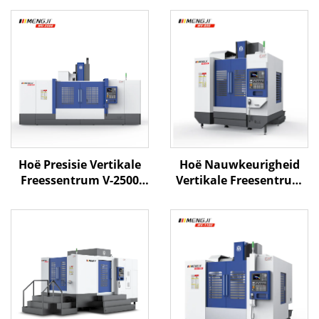
Hoë Presisie Vertikale
Hoë Nauwkeurigheid
Freessentrum V-2500
Vertikale Freesentrum
Met Groot Wegbeweging
MV-856 met Lineêre
Swaarlas Struktuur
Spore en Hoëspoed
Direkte Aandryfspil en
Spindel vir Effektiewe
Rigiede Boks Weg
Freeswerk en Snywerk