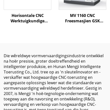
Horisontale CNC
MV 1160 CNC
Werktuigkundige
Freesmasjien GSK
Sentrum MJ-1814A
Beheerder Vertikale
Groot Werktafel
Werskikking Sentrum
2000*900mm Mitsubishi
vir Metaalbewerking
M80B vir Staal & Yster
BT40 Spindel Taper XYZ
Komponente
Weg 1100*600*600
Vervaardiging
Die wêreldwye vormvervaardigingsindustrie ontwikkel
na hoër presisie, groter doeltreffendheid en
intelligenter produksie, en Hunan Mengji Intelligente
Toerusting Co., Ltd. tree op as 'n sleutelinovator en -
verskaffer wat hoogwaardige CNC-toerusting en
aangepaste oplossings lewer wat die standaarde van
vormvervaardiging wêreldwyd herdefinieer. Gestig in
2007, is Mengji 'n hoë-tegnologie-onderneming wat
toegewy aan die navorsing en ontwikkeling (R&O),
vervaardiging en verkoop van hoogwaardige CNC-
toerusting is, met twee toestand-van-die-kuns