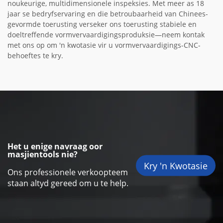
noukeurige, multidimensionele inspeksies. Met meer as 18
jaar se bedryfservaring en die betroubaarheid van Chinees-
gevormde toerusting verseker ons toerusting stabiele en
doeltreffende vormvervaardigingsproduksie—neem kontak
met ons op om 'n kwotasie vir u vormvervaardigings-CNC-
behoeftes te kry.
Het u enige navraag oor
masjientools nie?
Kry 'n Kwotasie
Ons professionele verkoopteem
staan altyd gereed om u te help.