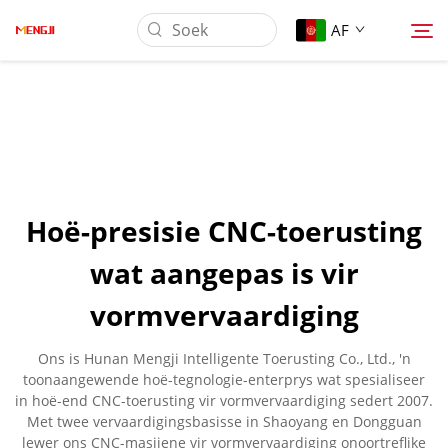
AF
Oor Ons
Produk
Hoë-presisie CNC-toerusting
Toepassing
wat aangepas is vir
vormvervaardiging
Laai Af
Ons is Hunan Mengji Intelligente Toerusting Co., Ltd., 'n
Nuus
toonaangewende hoë-tegnologie-enterprys wat spesialiseer
in hoë-end CNC-toerusting vir vormvervaardiging sedert 2007.
Met twee vervaardigingsbasisse in Shaoyang en Dongguan
Kontak Ons
lewer ons CNC-masjiene vir vormvervaardiging onoortreflike