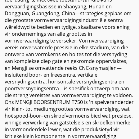
vervaardigingsbasisse in Shaoyang, Hunan en
Dongguan, Guangdong, China—strategies geplaas om
die grootste vormvervaardigingsindustriële sentra
wêreldwyd te bedien en tydige, skaalbare voorsiening
vir ondernemings van alle groottes in
vormvervaardiging te verseker. Vormvervaardiging
vereis onverwaterde presisie in elke stadium, van die
ontwerp van vormkerns en holtes tot die versnyding
van komplekse diep gate en gekromde oppervlaktes,
en Mengji se omvattende reeks CNC-snymasjien—
insluitend boor- en freesentra, vertikale
versnydingsentra, horisontale versnydingsentra en
poortversnydingsentra—is spesifiek ontwerp om aan
die streng vereistes van vormvervaardiging te voldoen.
Ons MENGJI BOORSENTRUM T750 is 'n spelveranderder
vir klein- tot mediumgroottes vormvervaardiging, wat
hoëspoed-boor- en skroefvermoëns bied wat presiese,
vinnige verwerking van gatstelsels en skroefkenmerke
in vormonderdele lewer, wat die produksietyd vir
kritieke klein komponente in vormvervaardiging