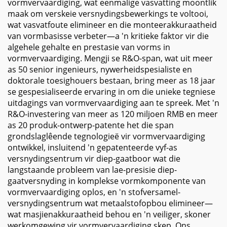
vormvervaardiging, wat eenmalige vasvatting moontlik
maak om verskeie versnydingsbewerkings te voltooi,
wat vasvatfoute elimineer en die monteerakkuraatheid
van vormbasisse verbeter—a 'n kritieke faktor vir die
algehele gehalte en prestasie van vorms in
vormvervaardiging. Mengji se R&O-span, wat uit meer
as 50 senior ingenieurs, nywerheidspesialiste en
doktorale toesighouers bestaan, bring meer as 18 jaar
se gespesialiseerde ervaring in om die unieke tegniese
uitdagings van vormvervaardiging aan te spreek. Met 'n
R&O-investering van meer as 120 miljoen RMB en meer
as 20 produk-ontwerp-patente het die span
grondslaglêende tegnologieë vir vormvervaardiging
ontwikkel, insluitend 'n gepatenteerde vyf-as
versnydingsentrum vir diep-gaatboor wat die
langstaande probleem van lae-presisie diep-
gaatversnyding in komplekse vormkomponente van
vormvervaardiging oplos, en 'n stofversamel-
versnydingsentrum wat metaalstofopbou elimineer—
wat masjienakkuraatheid behou en 'n veiliger, skoner
werkomgewing vir vormvervaardiging skep. Ons