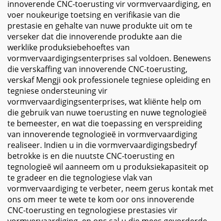
innoverende CNC-toerusting vir vormvervaardiging, en
voer noukeurige toetsing en verifikasie van die
prestasie en gehalte van nuwe produkte uit om te
verseker dat die innoverende produkte aan die
werklike produksiebehoeftes van
vormvervaardigingsenterprises sal voldoen. Benewens
die verskaffing van innoverende CNC-toerusting,
verskaf Mengji ook professionele tegniese opleiding en
tegniese ondersteuning vir
vormvervaardigingsenterprises, wat kliënte help om
die gebruik van nuwe toerusting en nuwe tegnologieë
te bemeester, en wat die toepassing en verspreiding
van innoverende tegnologieë in vormvervaardiging
realiseer. Indien u in die vormvervaardigingsbedryf
betrokke is en die nuutste CNC-toerusting en
tegnologieë wil aanneem om u produksiekapasiteit op
te gradeer en die tegnologiese vlak van
vormvervaardiging te verbeter, neem gerus kontak met
ons om meer te wete te kom oor ons innoverende
CNC-toerusting en tegnologiese prestasies vir