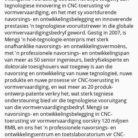
tegnologiese innovering in CNC-toerusting vir
vormvervaardiging, en het met sy voortdurende
navorsings- en ontwikkelingsbelegging en innoverende
prestasies 'n tegnologiese vooruitstrewer in die globale
vormvervaardigingsbedryf geword. Gestig in 2007, is
Mengji 'n hoë-tegnologie-enterpris met sterk
onafhanklike navorsings- en ontwikkelingsvermoëns,
met 'n professionele navorsings- en ontwikkelingspan
van meer as 50 senior ingenieurs, bedryfseksperte en
doktorale toesighouers wat toegewy is aan die
navorsing en ontwikkeling van nuwe tegnologieë, nuwe
produkte en nuwe prosesse vir CNC-toerusting in
vormvervaardiging, en wat meer as 20 produk-
ontwerp-patente verkry het, wat sterk tegniese
ondersteuning bied vir die tegnologiese vooruitgang
van die vormvervaardigingsbedryf. Mengji se
navorsings- en ontwikkelingsbelegging in CNC-
toerusting vir vormvervaardiging oorskry 120 miljoen
RMB, en ons het 'n professionele navorsings- en
ontwikkelingsentrum en toetslaboratorium vir CNC-