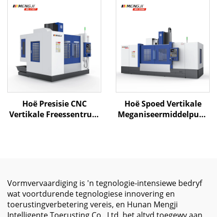
Y1000 Z1000 BT-50 Twee
BT-50 Vier lineêre gids
Lineêre Gids & Een
op Z-as
Verhardde Spoor
Hoë Presisie CNC
Hoë Spoed Vertikale
Vertikale Freessentrum
Meganiseermiddelpunt
ML-1167 met 3/4-as
MV-2500 met Groot
Lynbaan Hoë Spoed Sny
Reisvermoë en Presiese
en Outomatiese
Spindel vir
Gereedskap
Metaalsnywerkzaamhede
Verwisselaar
Vormvervaardiging is 'n tegnologie-intensiewe bedryf
wat voortdurende tegnologiese innovering en
toerustingverbetering vereis, en Hunan Mengji
Intelligente Toerusting Co., Ltd. het altyd toegewy aan