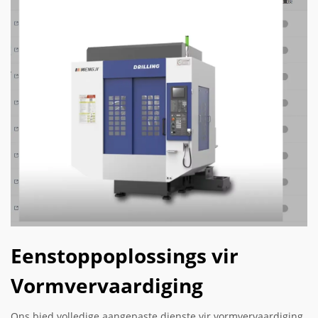
Eenstoppoplossings vir
Vormvervaardiging
Ons bied volledige aangepaste dienste vir vormvervaardiging,