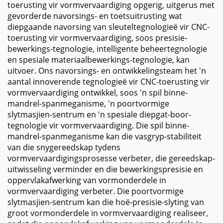
toerusting vir vormvervaardiging opgerig, uitgerus met
gevorderde navorsings- en toetsuitrusting wat
diepgaande navorsing van sleuteltegnologieë vir CNC-
toerusting vir vormvervaardiging, soos presisie-
bewerkings-tegnologie, intelligente beheertegnologie
en spesiale materiaalbewerkings-tegnologie, kan
uitvoer. Ons navorsings- en ontwikkelingsteam het 'n
aantal innoverende tegnologieë vir CNC-toerusting vir
vormvervaardiging ontwikkel, soos 'n spil binne-
mandrel-spanmeganisme, 'n poortvormige
slytmasjien-sentrum en 'n spesiale diepgat-boor-
tegnologie vir vormvervaardiging. Die spil binne-
mandrel-spanmeganisme kan die vasgryp-stabiliteit
van die snygereedskap tydens
vormvervaardigingsprosesse verbeter, die gereedskap-
uitwisseling verminder en die bewerkingspresisie en
oppervlakafwerking van vormonderdele in
vormvervaardiging verbeter. Die poortvormige
slytmasjien-sentrum kan die hoë-presisie-slyting van
groot vormonderdele in vormvervaardiging realiseer,