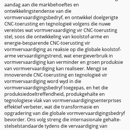
aandag aan die markbehoeftes en
ontwikkelingstendense van die
vormvervaardigingsbedryf, en ontwikkel doelgerigte
CNC-toerusting en tegnologieë volgens die nuwe
vereistes wat vormvervaardiging vir CNC-toerusting
stel, soos die ontwikkeling van koolstof-arme en
energie-besparende CNC-toerusting vir
vormvervaardiging as reaksie op die globale koolstof-
arme vervaardigingstrend, wat energieverbruik in
vormvervaardiging kan verminder en groen produksie
van vormvervaardiging kan realiseer. Mengji se
innoverende CNC-toerusting en tegnologieë vir
vormvervaardiging word wyd in die
vormvervaardigingsbedryf toegepas, en het die
produksiedoeltreffendheid, produkgehalte en
tegnologiese vlak van vormvervaardigingsenterprises
effektief verbeter, wat die transformasie en
opgradering van die globale vormvervaardigingsbedryf
bevorder. Ons volg streng die internasionale gehalte-
stelselstandaarde tydens die vervaardiging van