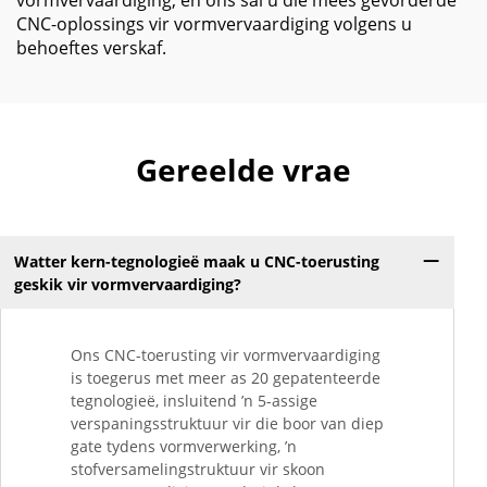
vormvervaardiging, en ons sal u die mees gevorderde
CNC-oplossings vir vormvervaardiging volgens u
behoeftes verskaf.
Gereelde vrae
Watter kern-tegnologieë maak u CNC-toerusting
geskik vir vormvervaardiging?
Ons CNC-toerusting vir vormvervaardiging
is toegerus met meer as 20 gepatenteerde
tegnologieë, insluitend ’n 5-assige
verspaningsstruktuur vir die boor van diep
gate tydens vormverwerking, ’n
stofversamelingstruktuur vir skoon