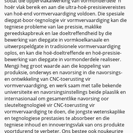
sodat die oppervlakafwerking van vormonderdele 'n
hoër vlak bereik en aan die ultra-hoë-presisievereistes
van hoë-end vormvervaardiging voldoen. Die spesiale
diepgat-boor-tegnologie vir vormvervaardiging kan die
tegniese probleme van lae presisie, maklike
gereedskapbreuk en lae doeltreffendheid by die
bewerking van diepgate in vormkoelkanaale en
uitwerpspeldgate in tradisionele vormvervaardiging
oplos, en kan die hoë-doeltreffende en hoë-presisie-
bewerking van diepgate in vormonderdele realiseer.
Mengji heg groot waarde aan die koppeling van
produksie, onderwys en navorsing in die navorsings-
en ontwikkeling van CNC-toerusting vir
vormvervaardiging, en werk saam met talle bekende
universiteite en navorsingsinstellings beide plaaslik en
internasionaal om gesamentlike navorsing oor
sleuteltegnologieë vir CNC-toerusting vir
vormvervaardiging te doen, die jongste wetenskaplike
en tegnologiese prestasies te absorbeer en die
tegniese inhoud en innoveringsvlak van ons produkte
voortdurend te verbeter. Ons bestee ook noukeurige