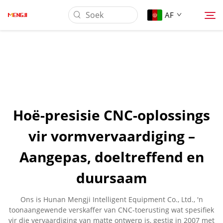
AF
Oor Ons
Produk
Hoë-presisie CNC-oplossings
Toepassing
vir vormvervaardiging –
Aangepas, doeltreffend en
Laai Af
duursaam
Nuus
Ons is Hunan Mengji Intelligent Equipment Co., Ltd., 'n
toonaangewende verskaffer van CNC-toerusting wat spesifiek
Kontak Ons
vir die vervaardiging van matte ontwerp is, gestig in 2007 met