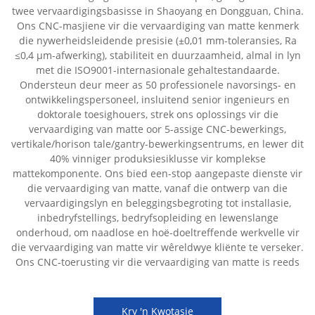
twee vervaardigingsbasisse in Shaoyang en Dongguan, China.
Ons CNC-masjiene vir die vervaardiging van matte kenmerk
die nywerheidsleidende presisie (±0,01 mm-toleransies, Ra
≤0,4 µm-afwerking), stabiliteit en duurzaamheid, almal in lyn
met die ISO9001-internasionale gehaltestandaarde.
Ondersteun deur meer as 50 professionele navorsings- en
ontwikkelingspersoneel, insluitend senior ingenieurs en
doktorale toesighouers, strek ons oplossings vir die
vervaardiging van matte oor 5-assige CNC-bewerkings,
vertikale/horison tale/gantry-bewerkingsentrums, en lewer dit
40% vinniger produksiesiklusse vir komplekse
mattekomponente. Ons bied een-stop aangepaste dienste vir
die vervaardiging van matte, vanaf die ontwerp van die
vervaardigingslyn en beleggingsbegroting tot installasie,
inbedryfstellings, bedryfsopleiding en lewenslange
onderhoud, om naadlose en hoë-doeltreffende werkvelle vir
die vervaardiging van matte vir wêreldwye kliënte te verseker.
Ons CNC-toerusting vir die vervaardiging van matte is reeds
Kry 'n Kwotasie