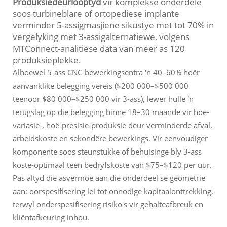
Produksiedeurlooptyd
vir komplekse onderdele
soos turbineblare of ortopediese implante
verminder 5-assigmasjiene sikustye met tot 70% in
vergelyking met 3-assigalternatiewe, volgens
MTConnect-analitiese data van meer as 120
produksieplekke.
Alhoewel 5-ass CNC-bewerkingsentra 'n 40–60% hoër
aanvanklike belegging vereis ($200 000–$500 000
teenoor $80 000–$250 000 vir 3-ass), lewer hulle 'n
terugslag op die belegging binne 18–30 maande vir hoë-
variasie-, hoë-presisie-produksie deur verminderde afval,
arbeidskoste en sekondêre bewerkings. Vir eenvoudiger
komponente soos steunstukke of behuisinge bly 3-ass
koste-optimaal teen bedryfskoste van $75–$120 per uur.
Pas altyd die asvermoë aan die onderdeel se geometrie
aan: oorspesifisering lei tot onnodige kapitaalonttrekking,
terwyl onderspesifisering risiko's vir gehalteafbreuk en
kliëntafkeuring inhou.