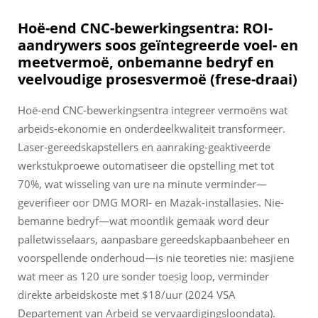
Hoë-end CNC-bewerkingsentra: ROI-
aandrywers soos geïntegreerde voel- en
meetvermoë, onbemanne bedryf en
veelvoudige prosesvermoë (frese-draai)
Hoë-end CNC-bewerkingsentra integreer vermoëns wat
arbeids-ekonomie en onderdeelkwaliteit transformeer.
Laser-gereedskapstellers en aanraking-geaktiveerde
werkstukproewe outomatiseer die opstelling met tot
70%, wat wisseling van ure na minute verminder—
geverifieer oor DMG MORI- en Mazak-installasies. Nie-
bemanne bedryf—wat moontlik gemaak word deur
palletwisselaars, aanpasbare gereedskapbaanbeheer en
voorspellende onderhoud—is nie teoreties nie: masjiene
wat meer as 120 ure sonder toesig loop, verminder
direkte arbeidskoste met $18/uur (2024 VSA
Departement van Arbeid se vervaardigingsloondata).