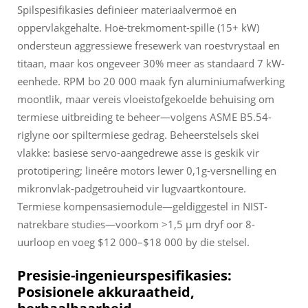
Spilspesifikasies definieer materiaalvermoë en
oppervlakgehalte. Hoë-trekmoment-spille (15+ kW)
ondersteun aggressiewe fresewerk van roestvrystaal en
titaan, maar kos ongeveer 30% meer as standaard 7 kW-
eenhede. RPM bo 20 000 maak fyn aluminiumafwerking
moontlik, maar vereis vloeistofgekoelde behuising om
termiese uitbreiding te beheer—volgens ASME B5.54-
riglyne oor spiltermiese gedrag. Beheerstelsels skei
vlakke: basiese servo-aangedrewe asse is geskik vir
prototipering; lineêre motors lewer 0,1g-versnelling en
mikronvlak-padgetrouheid vir lugvaartkontoure.
Termiese kompensasiemodule—geldiggestel in NIST-
natrekbare studies—voorkom >1,5 µm dryf oor 8-
uurloop en voeg $12 000–$18 000 by die stelsel.
Presisie-ingenieurspesifikasies:
Posisionele akkuraatheid,