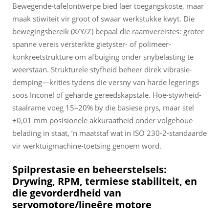
Bewegende-tafelontwerpe bied laer toegangskoste, maar
maak stiwiteit vir groot of swaar werkstukke kwyt. Die
bewegingsbereik (X/Y/Z) bepaal die raamvereistes: groter
spanne vereis versterkte gietyster- of polimeer-
konkreetstrukture om afbuiging onder snybelasting te
weerstaan. Strukturele styfheid beheer direk vibrasie-
demping—krities tydens die versny van harde legerings
soos Inconel of geharde gereedskapstale. Hoë-stywheid-
staalrame voeg 15–20% by die basiese prys, maar stel
±0,01 mm posisionele akkuraatheid onder volgehoue
belading in staat, ’n maatstaf wat in ISO 230-2-standaarde
vir werktuigmachine-toetsing genoem word.
Spilprestasie en beheerstelsels:
Drywing, RPM, termiese stabiliteit, en
die gevorderdheid van
servomotore/lineêre motore