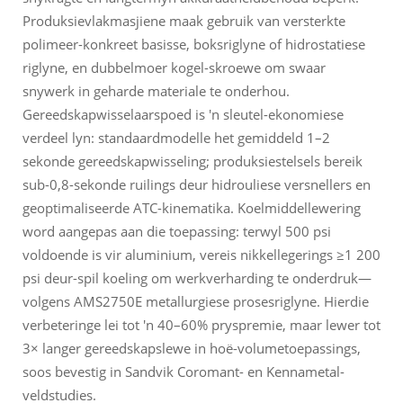
Produksievlakmasjiene maak gebruik van versterkte
polimeer-konkreet basisse, boksriglyne of hidrostatiese
riglyne, en dubbelmoer kogel-skroewe om swaar
snywerk in geharde materiale te onderhou.
Gereedskapwisselaarspoed is 'n sleutel-ekonomiese
verdeel lyn: standaardmodelle het gemiddeld 1–2
sekonde gereedskapwisseling; produksiestelsels bereik
sub-0,8-sekonde ruilings deur hidrouliese versnellers en
geoptimaliseerde ATC-kinematika. Koelmiddellewering
word aangepas aan die toepassing: terwyl 500 psi
voldoende is vir aluminium, vereis nikkellegerings ≥1 200
psi deur-spil koeling om werkverharding te onderdruk—
volgens AMS2750E metallurgiese prosesriglyne. Hierdie
verbeteringe lei tot 'n 40–60% pryspremie, maar lewer tot
3× langer gereedskapslewe in hoë-volumetoepassings,
soos bevestig in Sandvik Coromant- en Kennametal-
veldstudies.