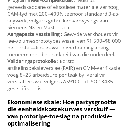
Programmeer-kompleksiteit
: Multi-as-
gereedskapbane of eksotiese materiale verhoog
CAM-tyd met 200–400% teenoor standaard 3-as-
snywerk, volgens gebruikersverwysings van
Siemens NX en Mastercam.
Aangepaste vasstelling
: Gewyde werkhouers vir
lae-volumesprototypes wissel van $1 500–$8 000
per opstel—kostes wat onverhoudingsmatig
toeneem met die uniekheid van die onderdeel.
Valideringsprotokolle
: Eerste-
artikelinspeksieverslae (FAIR) en CMM-verifikasie
voeg 8–25 arbeidsure per taak by, veral vir
verskaffers wat volgens AS9100- of ISO 13485-
gesertifiseer is.
Ekonomiese skale: Hoe partysgrootte
die eenheidskostekurwes verskuif —
van prototipe-toeslag na produksie-
optimalisering