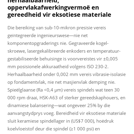
herhaalbaarheid,
oppervlakafwerkingvermoë en
gereedheid vir eksotiese materiale
Die bereiking van sub-10-mikron presisie vereis
geïntegreerde ingenieurswese—nie net
komponentopgraderings nie. Gegraveerde kogel-
skroewe, lasergekalibreerde enkoders en temperatuur-
gestabiliseerde behuisinge is voorvereistes vir ±0,005
mm posisionele akkuraatheid volgens ISO 230-2.
Herhaalbaarheid onder 0,002 mm vereis vibrasie-isolasie
op fondamentvlak, nie net masjienvlak demping nie.
Spieëlglaanse (Ra <0,4 µm) vereis spindels wat teen 30
000 rpm draai, HSK-A63 of sterker gereedskaphouers, en
dinamiese balansering—wat ongeveer 25% by die
aanvangstydprys voeg. Bereidheid vir eksotiese materiale
sluit keramiese spindellager in (US$7 000), hoëdruk
koelvloeistof deur die spindel (≥1 000 psi) en