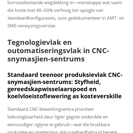
korrosiebestande wegdekking in—eienskappe wat saam
die koste met 40–60% verhoog ten opsigte van
standaardkonfigurasies, soos gedokumenteer in AMT- en
SME-verwysingsverslae.
Tegnologievlak en
outomatiseringsvlak in CNC-
snymasjien-sentrums
Standaard teenoor produksievlak CNC-
snymasjien-sentrums: Styfheid,
gereedskapwisselaarspoed en
koelvloeistoflewering as kosteverskille
Standaard CNC-bewerkingsentra prioriteer
bekostigbaarheid deur ligter gegote onderdele en
eenvoudiger riglyne te gebruik—wat die bruikbare
snykragte en langtermyn akkuraatheidbehoud beperk.