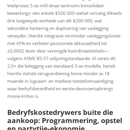
Veelproses 5-as-mill-draai-sentrums konsolideer
bewerkings: een enkele $500 000-stelsel vervang dikwels
drie toegewyde eenhede van elk $200 000, wat
sekondêre hantering en duplisering van vaslegging
verwyder. Hierdie integrasie verminder vasleggingskoste
met 45% en verbeter posisionele akkuraatheid tot
±0,0002 duim deur verenigde koördinaatstelsels—
volgens ASME B5.57-uitlyningstandaarde. Al vereis dit
2,5× die belegging van standaard 3-as-modelle, bereik
hierdie stelsels terugverdiening binne minder as 18
maande in lugvaart- en mediese toestelvervaardiging,
waar bedryfsbereidheid en eerste-deurvoeropbrengs
missie-krities is.
Bedryfskostedrywers buite die
aankoop: Programmering, opstel
en partytjie-ekonomie