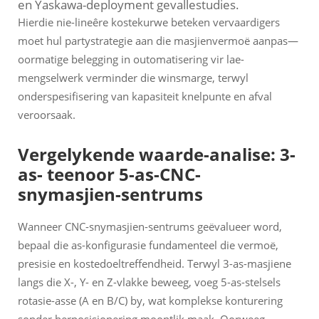
en Yaskawa-deployment gevallestudies.
Hierdie nie-lineêre kostekurwe beteken vervaardigers
moet hul partystrategie aan die masjienvermoë aanpas—
oormatige belegging in outomatisering vir lae-
mengselwerk verminder die winsmarge, terwyl
onderspesifisering van kapasiteit knelpunte en afval
veroorsaak.
Vergelykende waarde-analise: 3-
as- teenoor 5-as-CNC-
snymasjien-sentrums
Wanneer CNC-snymasjien-sentrums geëvalueer word,
bepaal die as-konfigurasie fundamenteel die vermoë,
presisie en kostedoeltreffendheid. Terwyl 3-as-masjiene
langs die X-, Y- en Z-vlakke beweeg, voeg 5-as-stelsels
rotasie-asse (A en B/C) by, wat komplekse konturering
sonder herposisionering moontlik maak. Oorweeg