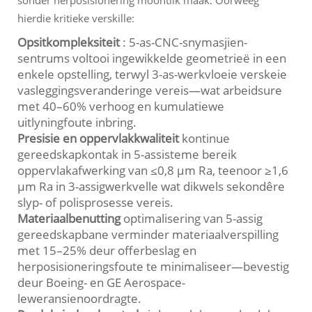
hierdie kritieke verskille:
Opsitkompleksiteit
: 5-as-CNC-snymasjien-
sentrums voltooi ingewikkelde geometrieë in een
enkele opstelling, terwyl 3-as-werkvloeie verskeie
vasleggingsveranderinge vereis—wat arbeidsure
met 40–60% verhoog en kumulatiewe
uitlyningfoute inbring.
Presisie en oppervlakkwaliteit
kontinue
gereedskapkontak in 5-assisteme bereik
oppervlakafwerking van ≤0,8 µm Ra, teenoor ≥1,6
µm Ra in 3-assigwerkvelle wat dikwels sekondêre
slyp- of polisprosesse vereis.
Materiaalbenutting
optimalisering van 5-assig
gereedskapbane verminder materiaalverspilling
met 15–25% deur offerbeslag en
herposisioneringsfoute te minimaliseer—bevestig
deur Boeing- en GE Aerospace-
leweransienoordragte.