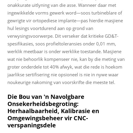
onakkurate uitlyning van die asse. Wanneer daar met
ingewikkelde vorms gewerk word—soos turbineblare of
gewrigte vir ortopediese implante—pas hierdie masjiene
hul lesings voortdurend aan op grond van
verwysingsvoorwerpe. Dit verseker dat kritieke GD&T-
spesifikasies, soos profieltoleransies onder 0,01 mm,
werklik meetbaar is onder werklike toestande. Masjiene
wat nie behoorlik kompenseer nie, kan by die meting van
groter onderdele tot 40% afwyk, wat die rede is hoekom
jaarlikse sertifisering nie opsioneel is nie in nywe waar
noukeurige nakoming van voorskrifte die meeste tel.
Die Bou van 'n Navolgbare
Onsekerheidsbegroting:
Herhaalbaarheid, Kalibrasie en
Omgewingsbeheer vir CNC-
verspaningsdele