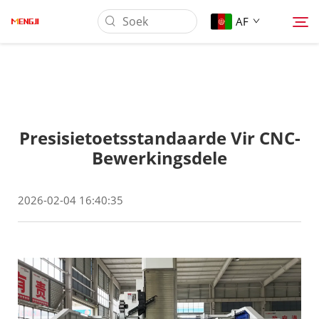
AF
Oor Ons
Presisietoetsstandaarde Vir CNC-
Produk
Bewerkingsdele
Toepassing
2026-02-04 16:40:35
Aflaai
Nuus
Kontak Ons