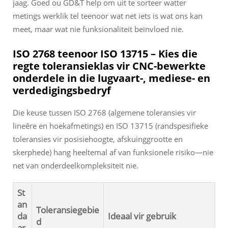
jaag. Goed ou GD&T help om uit te sorteer watter
metings werklik tel teenoor wat net iets is wat ons kan
meet, maar wat nie funksionaliteit beïnvloed nie.
ISO 2768 teenoor ISO 13715 – Kies die
regte toleransieklas vir CNC-bewerkte
onderdele in die lugvaart-, mediese- en
verdedigingsbedryf
Die keuse tussen ISO 2768 (algemene toleransies vir
lineêre en hoekafmetings) en ISO 13715 (randspesifieke
toleransies vir posisiehoogte, afskuinggrootte en
skerphede) hang heeltemal af van funksionele risiko—nie
net van onderdeelkompleksiteit nie.
St
an
Toleransiegebie
da
Ideaal vir gebruik
d
ar