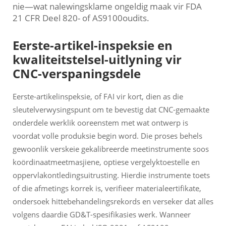
nie—wat nalewingsklame ongeldig maak vir FDA
21 CFR Deel 820- of AS9100oudits.
Eerste-artikel-inspeksie en
kwaliteitstelsel-uitlyning vir
CNC-verspaningsdele
Eerste-artikelinspeksie, of FAI vir kort, dien as die
sleutelverwysingspunt om te bevestig dat CNC-gemaakte
onderdele werklik ooreenstem met wat ontwerp is
voordat volle produksie begin word. Die proses behels
gewoonlik verskeie gekalibreerde meetinstrumente soos
koördinaatmeetmasjiene, optiese vergelyktoestelle en
oppervlakontledingsuitrusting. Hierdie instrumente toets
of die afmetings korrek is, verifieer materialeertifikate,
ondersoek hittebehandelingsrekords en verseker dat alles
volgens daardie GD&T-spesifikasies werk. Wanneer