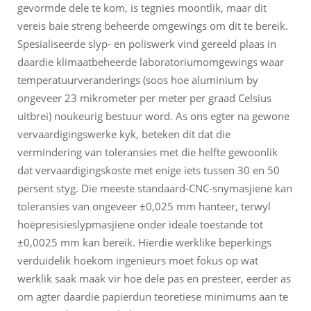
gevormde dele te kom, is tegnies moontlik, maar dit
vereis baie streng beheerde omgewings om dit te bereik.
Spesialiseerde slyp- en poliswerk vind gereeld plaas in
daardie klimaatbeheerde laboratoriumomgewings waar
temperatuurveranderings (soos hoe aluminium by
ongeveer 23 mikrometer per meter per graad Celsius
uitbrei) noukeurig bestuur word. As ons egter na gewone
vervaardigingswerke kyk, beteken dit dat die
vermindering van toleransies met die helfte gewoonlik
dat vervaardigingskoste met enige iets tussen 30 en 50
persent styg. Die meeste standaard-CNC-snymasjiene kan
toleransies van ongeveer ±0,025 mm hanteer, terwyl
hoëpresisieslypmasjiene onder ideale toestande tot
±0,0025 mm kan bereik. Hierdie werklike beperkings
verduidelik hoekom ingenieurs moet fokus op wat
werklik saak maak vir hoe dele pas en presteer, eerder as
om agter daardie papierdun teoretiese minimums aan te