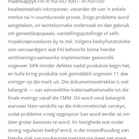
maatskappye FAI in hul ISO 9001- of AS9100-
kwaliteitstelsels inkorporeer, verander dit van 'n enkele
merkie na 'n voortdurende proses. Enige probleme word
aangeteken, vir worteloorseke ondersoek en dan gebruik
om gereedskapspaaie, vasstellingopstellinge of selfs
inspeksieprosedures by te stel. Volgens bedryfsstatistieke
sien vervaardigers wat FAI behoorlik binne hierdie
sertifiseringsraamwerke implementeer gewoonlik
ongeveer 34% minder defekte nadat produksie begin het,
en hulle bring produkte ook gemiddeld ongeveer 11 dae
vinniger op die mark uit. Die dokumentasietrekkie is ook
belangrik — van aanvanklike materiaaltoetsevelle tot die
finale metings vanaf die CMM. Dit word veral belangrik
wanneer klein verskille op die mikrometervlak verskyn,
sodat probleme vroeg opgespoor kan word eerder as om
later groter kwessies te word. Vir besighede wat onder
streng regulasies bedryf word, is die instandhouding van
hierdie vlak van noukeurige toetsing nie meer net goeie