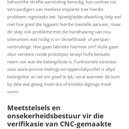
behoorlike skrefte-aansluiting benodig, kan oortree nie.
Vervaardigers van mediese implante tree hierdie
probleem regstreeks teë. Spieëlgladde afwerking help wel
met hoe goed die liggaam hierdie toestelle aanvaar, maar
dit skep ook probleme met die handhawing van nou
toleransies wat nodig is vir skroefdraad- of perspas-
verbindinge. Hoe gaan fabrieke hiermee om? Hulle gaan
deur verskeie ronde prototipes terwyl hulle besluite
neem oor wat die belangrikste is. Funksionele vereistes
soos ware-posisie-metings en oppervlakprofiel is altyd
belangriker as net om goed te lyk, veral wanneer dit kom
by dele wat gewig moet dra of kritieke digtings moet
vorm.
Meetstelsels en
onsekerheidsbestuur vir die
verifikasie van CNC-gemaakte