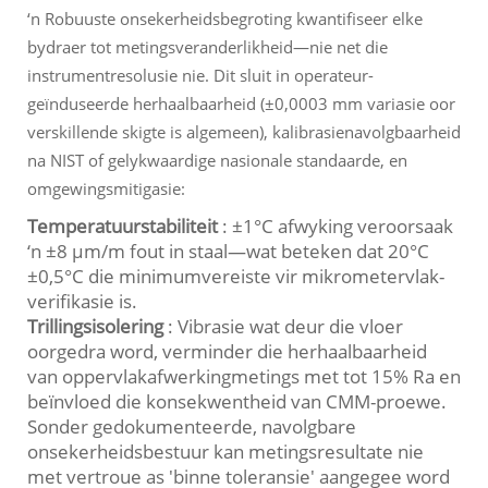
‘n Robuuste onsekerheidsbegroting kwantifiseer elke
bydraer tot metingsveranderlikheid—nie net die
instrumentresolusie nie. Dit sluit in operateur-
geïnduseerde herhaalbaarheid (±0,0003 mm variasie oor
verskillende skigte is algemeen), kalibrasienavolgbaarheid
na NIST of gelykwaardige nasionale standaarde, en
omgewingsmitigasie:
Temperatuurstabiliteit
: ±1°C afwyking veroorsaak
‘n ±8 µm/m fout in staal—wat beteken dat 20°C
±0,5°C die minimumvereiste vir mikrometervlak-
verifikasie is.
Trillingsisolering
: Vibrasie wat deur die vloer
oorgedra word, verminder die herhaalbaarheid
van oppervlakafwerkingmetings met tot 15% Ra en
beïnvloed die konsekwentheid van CMM-proewe.
Sonder gedokumenteerde, navolgbare
onsekerheidsbestuur kan metingsresultate nie
met vertroue as 'binne toleransie' aangegee word