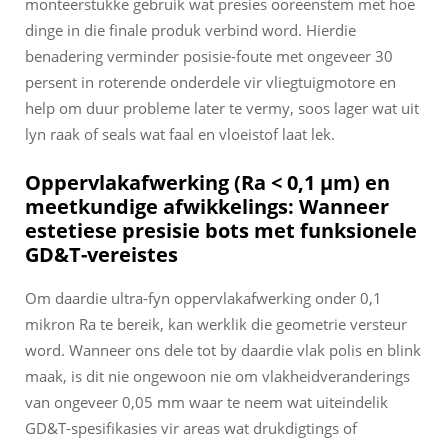
monteerstukke gebruik wat presies ooreenstem met hoe
dinge in die finale produk verbind word. Hierdie
benadering verminder posisie-foute met ongeveer 30
persent in roterende onderdele vir vliegtuigmotore en
help om duur probleme later te vermy, soos lager wat uit
lyn raak of seals wat faal en vloeistof laat lek.
Oppervlakafwerking (Ra < 0,1 µm) en
meetkundige afwikkelings: Wanneer
estetiese presisie bots met funksionele
GD&T-vereistes
Om daardie ultra-fyn oppervlakafwerking onder 0,1
mikron Ra te bereik, kan werklik die geometrie versteur
word. Wanneer ons dele tot by daardie vlak polis en blink
maak, is dit nie ongewoon nie om vlakheidveranderings
van ongeveer 0,05 mm waar te neem wat uiteindelik
GD&T-spesifikasies vir areas wat drukdigtings of