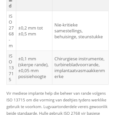
d
IS
O
Nie-kritieke
27
±0,2 mm tot
samestellings,
68
±0,5 mm
behuisinge, steunstukke
-
m
IS
±0,1 mm
Chirurgiese instrumente,
O
(skerpe rande),
turbinebladvoorrande,
13
±0,05 mm
implantaatvasmaakkenm
71
posisiehoogte
erke
5
Vir mediese implante help die beheer van rande volgens
ISO 13715 om die vorming van deeltjies tydens werklike
gebruik te voorkom. Lugvaartonderdele vereis gewoonlik
beide standaarde. Hulle gebruik ISO 2768 vir basiese