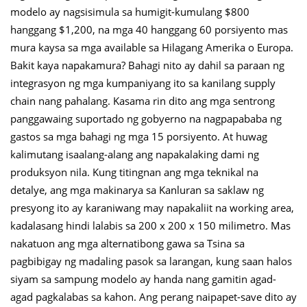
modelo ay nagsisimula sa humigit-kumulang $800
hanggang $1,200, na mga 40 hanggang 60 porsiyento mas
mura kaysa sa mga available sa Hilagang Amerika o Europa.
Bakit kaya napakamura? Bahagi nito ay dahil sa paraan ng
integrasyon ng mga kumpaniyang ito sa kanilang supply
chain nang pahalang. Kasama rin dito ang mga sentrong
panggawaing suportado ng gobyerno na nagpapababa ng
gastos sa mga bahagi ng mga 15 porsiyento. At huwag
kalimutang isaalang-alang ang napakalaking dami ng
produksyon nila. Kung titingnan ang mga teknikal na
detalye, ang mga makinarya sa Kanluran sa saklaw ng
presyong ito ay karaniwang may napakaliit na working area,
kadalasang hindi lalabis sa 200 x 200 x 150 milimetro. Mas
nakatuon ang mga alternatibong gawa sa Tsina sa
pagbibigay ng madaling pasok sa larangan, kung saan halos
siyam sa sampung modelo ay handa nang gamitin agad-
agad pagkalabas sa kahon. Ang perang naipapet-save dito ay