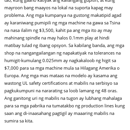
tao, kung gaano katiyak ang kailangang gupitin, at kung
mayroon bang maayos na lokal na suporta kapag may
problema. Ang mga kumpanya na gustong makatipid agad
ay karaniwang pumipili ng mga machine na gawa sa Tsina
na nasa ilalim ng $3,500, kahit pa ang mga ito ay may
mahinang spindle na may halos 0.1mm play at hindi
matibay tulad ng ibang opsyon. Sa kabilang banda, ang mga
shop na nangangailangan ng napakatiyak na tolerances na
humigit-kumulang 0.025mm ay nagkakaloob ng higit sa
$7,000 para sa mga machine mula sa Hilagang Amerika o
Europa. Ang mga mas mataas na modelo ay kasama ang
wastong UL safety certifications at mabilis na serbisyo sa
pagkukumpuni na nararating sa loob lamang ng 48 oras.
Ang ganitong uri ng mabilis na tugon ay lubhang mahalaga
para sa mga pabrika na tumatakbo ng production lines kung
saan ang di-inaasahang pagtigil ay maaaring mabilis na
sumira sa kita.