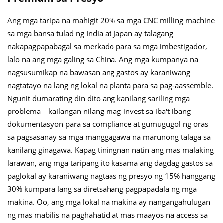
Ang mga taripa na mahigit 20% sa mga CNC milling machine
sa mga bansa tulad ng India at Japan ay talagang
nakapagpapabagal sa merkado para sa mga imbestigador,
lalo na ang mga galing sa China. Ang mga kumpanya na
nagsusumikap na bawasan ang gastos ay karaniwang
nagtatayo na lang ng lokal na planta para sa pag-aassemble.
Ngunit dumarating din dito ang kanilang sariling mga
problema—kailangan nilang mag-invest sa iba't ibang
dokumentasyon para sa compliance at gumugugol ng oras
sa pagsasanay sa mga manggagawa na marunong talaga sa
kanilang ginagawa. Kapag tiningnan natin ang mas malaking
larawan, ang mga taripang ito kasama ang dagdag gastos sa
paglokal ay karaniwang nagtaas ng presyo ng 15% hanggang
30% kumpara lang sa diretsahang pagpapadala ng mga
makina. Oo, ang mga lokal na makina ay nangangahulugan
ng mas mabilis na paghahatid at mas maayos na access sa