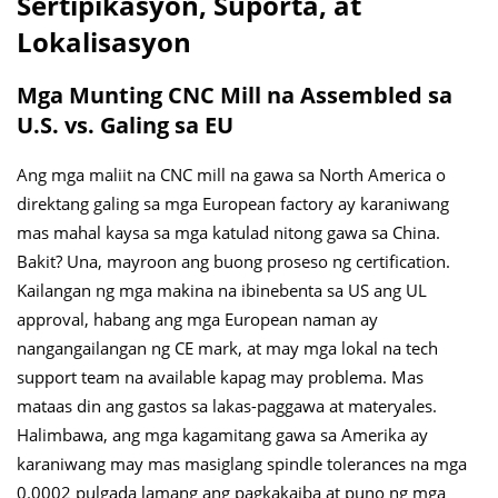
Sertipikasyon, Suporta, at
Lokalisasyon
Mga Munting CNC Mill na Assembled sa
U.S. vs. Galing sa EU
Ang mga maliit na CNC mill na gawa sa North America o
direktang galing sa mga European factory ay karaniwang
mas mahal kaysa sa mga katulad nitong gawa sa China.
Bakit? Una, mayroon ang buong proseso ng certification.
Kailangan ng mga makina na ibinebenta sa US ang UL
approval, habang ang mga European naman ay
nangangailangan ng CE mark, at may mga lokal na tech
support team na available kapag may problema. Mas
mataas din ang gastos sa lakas-paggawa at materyales.
Halimbawa, ang mga kagamitang gawa sa Amerika ay
karaniwang may mas masiglang spindle tolerances na mga
0.0002 pulgada lamang ang pagkakaiba at puno ng mga