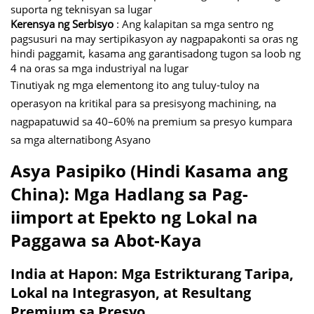
suporta ng teknisyan sa lugar
Kerensya ng Serbisyo
: Ang kalapitan sa mga sentro ng
pagsusuri na may sertipikasyon ay nagpapakonti sa oras ng
hindi paggamit, kasama ang garantisadong tugon sa loob ng
4 na oras sa mga industriyal na lugar
Tinutiyak ng mga elementong ito ang tuluy-tuloy na
operasyon na kritikal para sa presisyong machining, na
nagpapatuwid sa 40–60% na premium sa presyo kumpara
sa mga alternatibong Asyano
Asya Pasipiko (Hindi Kasama ang
China): Mga Hadlang sa Pag-
iimport at Epekto ng Lokal na
Paggawa sa Abot-Kaya
India at Hapon: Mga Estrikturang Taripa,
Lokal na Integrasyon, at Resultang
Premium sa Presyo