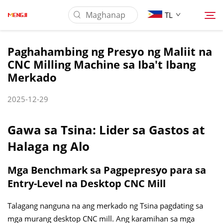
TL
Paghahambing ng Presyo ng Maliit na
CNC Milling Machine sa Iba't Ibang
Tungkol Sa Amin
Merkado
Produkto
2025-12-29
Pag-aaplay
Gawa sa Tsina: Lider sa Gastos at
Halaga ng Alo
I-download
Mga Benchmark sa Pagpepresyo para sa
Entry-Level na Desktop CNC Mill
Mga Balita
Talagang nanguna na ang merkado ng Tsina pagdating sa
Makipag-ugnayan sa Amin
mga murang desktop CNC mill. Ang karamihan sa mga