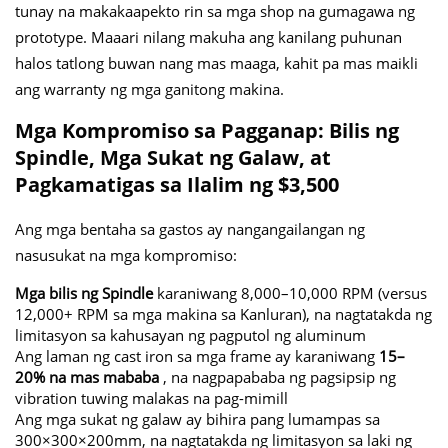
tunay na makakaapekto rin sa mga shop na gumagawa ng
prototype. Maaari nilang makuha ang kanilang puhunan
halos tatlong buwan nang mas maaga, kahit pa mas maikli
ang warranty ng mga ganitong makina.
Mga Kompromiso sa Pagganap: Bilis ng
Spindle, Mga Sukat ng Galaw, at
Pagkamatigas sa Ilalim ng $3,500
Ang mga bentaha sa gastos ay nangangailangan ng
nasusukat na mga kompromiso:
Mga bilis ng Spindle
karaniwang 8,000–10,000 RPM (versus
12,000+ RPM sa mga makina sa Kanluran), na nagtatakda ng
limitasyon sa kahusayan ng pagputol ng aluminum
Ang laman ng cast iron sa mga frame ay karaniwang
15–
20% na mas mababa
, na nagpapababa ng pagsipsip ng
vibration tuwing malakas na pag-mimill
Ang mga sukat ng galaw ay bihira pang lumampas sa
300×300×200mm, na nagtatakda ng limitasyon sa laki ng