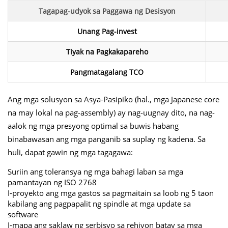
Tagapag-udyok sa Paggawa ng Desisyon
Unang Pag-invest
Tiyak na Pagkakapareho
Pangmatagalang TCO
Ang mga solusyon sa Asya-Pasipiko (hal., mga Japanese core
na may lokal na pag-assembly) ay nag-uugnay dito, na nag-
aalok ng mga presyong optimal sa buwis habang
binabawasan ang mga panganib sa suplay ng kadena. Sa
huli, dapat gawin ng mga tagagawa:
Suriin ang toleransya ng mga bahagi laban sa mga
pamantayan ng ISO 2768
I-proyekto ang mga gastos sa pagmaitain sa loob ng 5 taon
kabilang ang pagpapalit ng spindle at mga update sa
software
I-mapa ang saklaw ng serbisyo sa rehiyon batay sa mga