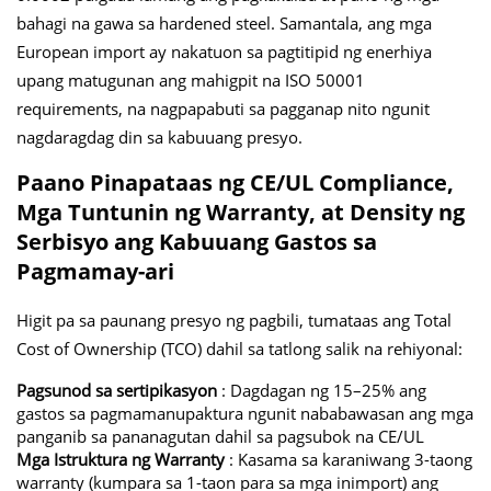
bahagi na gawa sa hardened steel. Samantala, ang mga
European import ay nakatuon sa pagtitipid ng enerhiya
upang matugunan ang mahigpit na ISO 50001
requirements, na nagpapabuti sa pagganap nito ngunit
nagdaragdag din sa kabuuang presyo.
Paano Pinapataas ng CE/UL Compliance,
Mga Tuntunin ng Warranty, at Density ng
Serbisyo ang Kabuuang Gastos sa
Pagmamay-ari
Higit pa sa paunang presyo ng pagbili, tumataas ang Total
Cost of Ownership (TCO) dahil sa tatlong salik na rehiyonal:
Pagsunod sa sertipikasyon
: Dagdagan ng 15–25% ang
gastos sa pagmamanupaktura ngunit nababawasan ang mga
panganib sa pananagutan dahil sa pagsubok na CE/UL
Mga Istruktura ng Warranty
: Kasama sa karaniwang 3-taong
warranty (kumpara sa 1-taon para sa mga inimport) ang