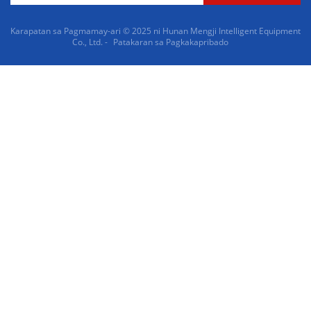
Karapatan sa Pagmamay-ari © 2025 ni Hunan Mengji Intelligent Equipment
Co., Ltd. -
Patakaran sa Pagkakapribado