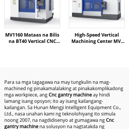
at Pagputol
MV1160 Mataas na Bilis
High-Speed Vertical
na BT40 Vertical CNC
Machining Center MV-
Machining Center GSK
2500 na may Malaking
Control Bagong
Travel Capacity at
1100*600*600mm na
Precision Spindle para
Table 24T ATC para sa
sa Metal Cutting
Precision Metal Cutting
Operations
Para sa mga tagagawa na may tungkulin na mag-
machined ng pinakamalalaking at pinakakomplikadong
mga workpiece, ang
Cnc gantry machine
ay hindi
lamang isang opsyon; ito ay isang kailangang-
kailangan. Sa Hunan Mengji Intelligent Equipment Co.,
Ltd., nasa unahan kami ng teknolohiyang ito simula
noong 2007, na nagdidisenyo at gumagawa ng
Cnc
gantry machine
na solusyon na nagtatakda ng