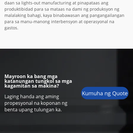
daan sa lights-out manufacturing at pinapataas ang
produktibidad para sa mataas na dami ng produksyon ng
malalaking bahagi, kaya binabawasan ang pangangailangan
para sa manu-manong interbensyon at operasyonal na
gastos.
Mayroon ka bang mga
katanungan tungkol sa mga
kagamitan sa makina?
Kumuha ng Quote
Laging handa ang aming
propesyonal na koponan ng
benta upang tulungan ka.