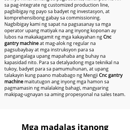
sa pag-integrate ng customized production line,
pagbibigay ng payo sa badyet ng investasyon, at
komprehensibong gabay sa commissioning.
Nagbibigay kami ng sapat na pagsasanay sa mga
operator upang matiyak na ang inyong koponan ay
lubos na makakagamit ng mga kakayahan ng
Cnc
gantry machine
at mag-alok ng regular na
pagsubaybay at mga instruksyon para sa
pangangalaga upang mapahaba ang buhay na
kapasidad nito. Para sa detalyadong mga teknikal na
tukoy, badyet para sa pamumuhunan, at upang
talakayin kung paano mababago ng Mengji
Cnc gantry
machine
maitutugon ang inyong mga hamon sa
pagmamasin ng malalaking bahagi, mangyaring
makipag-ugnayan sa aming propesyonal na sales team.
Mga madalas itanong