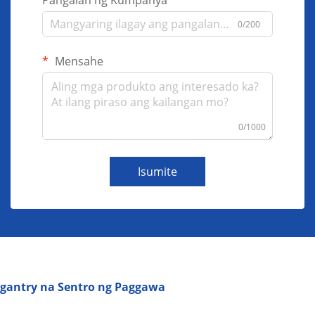
0/200
Mensahe
0/1000
Isumite
gantry na Sentro ng Paggawa