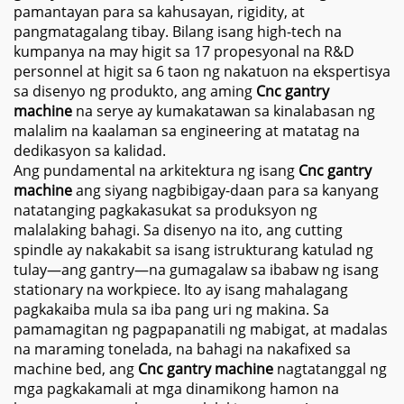
pamantayan para sa kahusayan, rigidity, at
pangmatagalang tibay. Bilang isang high-tech na
kumpanya na may higit sa 17 propesyonal na R&D
personnel at higit sa 6 taon ng nakatuon na ekspertisya
sa disenyo ng produkto, ang aming
Cnc gantry
machine
na serye ay kumakatawan sa kinalabasan ng
malalim na kaalaman sa engineering at matatag na
dedikasyon sa kalidad.
Ang pundamental na arkitektura ng isang
Cnc gantry
machine
ang siyang nagbibigay-daan para sa kanyang
natatanging pagkakasukat sa produksyon ng
malalaking bahagi. Sa disenyo na ito, ang cutting
spindle ay nakakabit sa isang istrukturang katulad ng
tulay—ang gantry—na gumagalaw sa ibabaw ng isang
stationary na workpiece. Ito ay isang mahalagang
pagkakaiba mula sa iba pang uri ng makina. Sa
pamamagitan ng pagpapanatili ng mabigat, at madalas
na maraming tonelada, na bahagi na nakafixed sa
machine bed, ang
Cnc gantry machine
nagtatanggal ng
mga pagkakamali at mga dinamikong hamon na