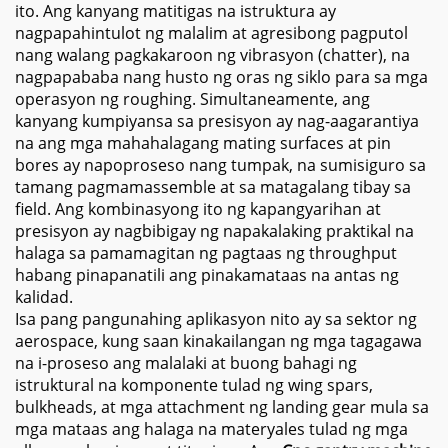
ito. Ang kanyang matitigas na istruktura ay
nagpapahintulot ng malalim at agresibong pagputol
nang walang pagkakaroon ng vibrasyon (chatter), na
nagpapababa nang husto ng oras ng siklo para sa mga
operasyon ng roughing. Simultaneamente, ang
kanyang kumpiyansa sa presisyon ay nag-aagarantiya
na ang mga mahahalagang mating surfaces at pin
bores ay napoproseso nang tumpak, na sumisiguro sa
tamang pagmamassemble at sa matagalang tibay sa
field. Ang kombinasyong ito ng kapangyarihan at
presisyon ay nagbibigay ng napakalaking praktikal na
halaga sa pamamagitan ng pagtaas ng throughput
habang pinapanatili ang pinakamataas na antas ng
kalidad.
Isa pang pangunahing aplikasyon nito ay sa sektor ng
aerospace, kung saan kinakailangan ng mga tagagawa
na i-proseso ang malalaki at buong bahagi ng
istruktural na komponente tulad ng wing spars,
bulkheads, at mga attachment ng landing gear mula sa
mga mataas ang halaga na materyales tulad ng mga