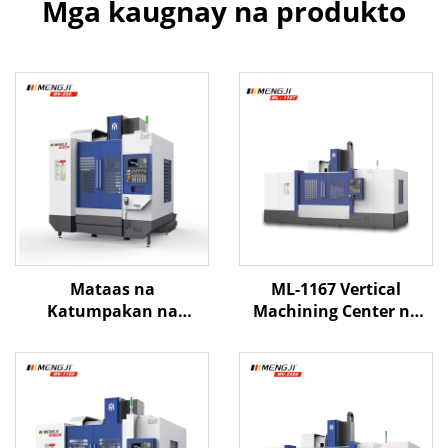
Mga kaugnay na produkto
Mataas na
ML-1167 Vertical
Katumpakan na
Machining Center na
Patayong Sentro ng
may Mataas na
Pagproseso ng MV-856
Katumpakan na Box
na may Linear Rails at
Way Structure at
Mataas na Bilis ng
Automatic Tool Changer
Spindle para sa
para sa Mabigat na
Mahusay na Pagmimill
Metal Milling