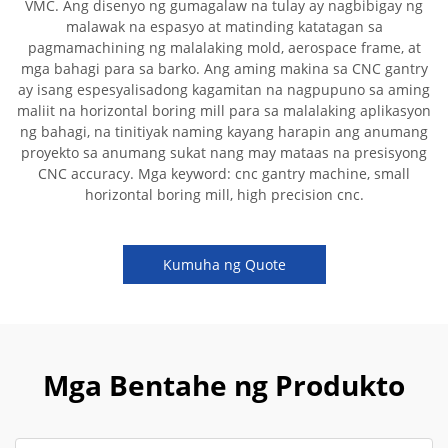
VMC. Ang disenyo ng gumagalaw na tulay ay nagbibigay ng
malawak na espasyo at matinding katatagan sa
pagmamachining ng malalaking mold, aerospace frame, at
mga bahagi para sa barko. Ang aming makina sa CNC gantry
ay isang espesyalisadong kagamitan na nagpupuno sa aming
maliit na horizontal boring mill para sa malalaking aplikasyon
ng bahagi, na tinitiyak naming kayang harapin ang anumang
proyekto sa anumang sukat nang may mataas na presisyong
CNC accuracy. Mga keyword: cnc gantry machine, small
horizontal boring mill, high precision cnc.
Kumuha ng Quote
Mga Bentahe ng Produkto