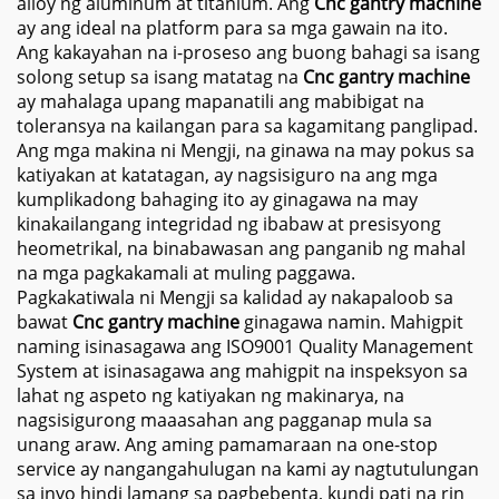
alloy ng aluminum at titanium. Ang
Cnc gantry machine
ay ang ideal na platform para sa mga gawain na ito.
Ang kakayahan na i-proseso ang buong bahagi sa isang
solong setup sa isang matatag na
Cnc gantry machine
ay mahalaga upang mapanatili ang mabibigat na
toleransya na kailangan para sa kagamitang panglipad.
Ang mga makina ni Mengji, na ginawa na may pokus sa
katiyakan at katatagan, ay nagsisiguro na ang mga
kumplikadong bahaging ito ay ginagawa na may
kinakailangang integridad ng ibabaw at presisyong
heometrikal, na binabawasan ang panganib ng mahal
na mga pagkakamali at muling paggawa.
Pagkakatiwala ni Mengji sa kalidad ay nakapaloob sa
bawat
Cnc gantry machine
ginagawa namin. Mahigpit
naming isinasagawa ang ISO9001 Quality Management
System at isinasagawa ang mahigpit na inspeksyon sa
lahat ng aspeto ng katiyakan ng makinarya, na
nagsisigurong maaasahan ang pagganap mula sa
unang araw. Ang aming pamamaraan na one-stop
service ay nangangahulugan na kami ay nagtutulungan
sa inyo hindi lamang sa pagbebenta, kundi pati na rin