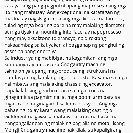
kakayahang pang-pagputol upang maproseso ang mga
ito nang mahusay. Ang exceptional na katatagan ng
makina ay nagsisiguro na ang mga kritikal na tampok,
tulad ng mga bearing bore na may malaking diameter
at mga tiyak na mounting interface, ay napoproseso
nang may eksaktong toleransya, na direktang
nakaaambag sa katiyakan at pagganap ng panghuling
asset na pang-enerhiya.
Sa industriya ng mabibigat na kagamitan, ang mga
kumpanya ay umaasa sa
Cnc gantry machine
teknolohiya upang mag-produce ng istruktural na
pundasyon ng kanilang mga produkto. Kasama sa mga
halimbawa ang malalaking chassis ng excavator,
napakalalaking gearbox para sa mga truck na
ginagamit sa pagmimina, at mga boom arm para sa
mga crane na ginagamit sa konstruksyon. Ang mga
bahaging ito ay karaniwang malalaking casting o
weldment na gawa sa mataas na lakas na bakal, na
nangangailangan ng malaking pag-alis ng metal. Isang
Mengji
Cnc gantry machine
nakikilala sa kapaligirang