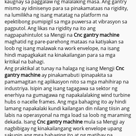
kaugnay sa paggalaw ng malalaking masa. Ang gantry
mismo ay idinisenyo para sa pinakamataas na rigidity,
na lumilikha ng isang matatag na platform na
epektibong pumipigil sa mga puwersa at vibrasyon sa
pagputol. Ang likas na rigidity na ito ang
nagpapahintulot sa Mengji na
Cnc gantry machine
maghatid ng pare-parehong mataas na katiyakan sa
loob ng isang malawak na work envelope, na isang
hindi mapagkakait na kinakailangan para sa mga
kritikal na bahagi.
Ang praktikal at tunay na halaga ng isang Mengji
Cnc
gantry machine
ay pinakamabuti ipinapakita sa
pamamagitan ng aplikasyon nito sa mga mahihirap na
industriya. Isipin ang isang tagagawa sa sektor ng
enerhiya na gumagawa ng napakalalaking wind turbine
hubs o nacelle frames. Ang mga bahaging ito ay hindi
lamang napakalaki kundi kailangan din nilang tiisin ang
labis na operasyonal na mga load sa loob ng maraming
dekada. Isang
Cnc gantry machine
mula sa Mengji ay
nagbibigay ng kinakailangang work envelope upang
sakupin ang mga bahaging ito at ng matibay na