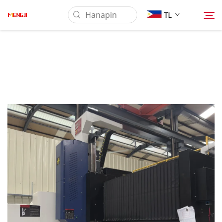
TL
Tungkol Sa Amin
Produkto
Pag-aaplay
Ilagay
Balita
Makipag-ugnayan sa Amin