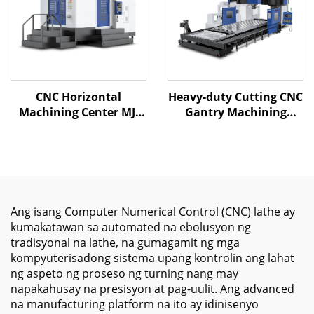
ng Mold at Metal
CNC Horizontal
Heavy-duty Cutting CNC
Machining Center MJ-
Gantry Machining
H800 X1200 Y850 Z1050
Center ME-6028 X6000
BT-50 4 Axis Metal
Y2800 Z1250 BT-50
Processing
Nakakabit ang Fanuc o
Mitsubishi Systems
Ang isang Computer Numerical Control (CNC) lathe ay
kumakatawan sa automated na ebolusyon ng
tradisyonal na lathe, na gumagamit ng mga
kompyuterisadong sistema upang kontrolin ang lahat
ng aspeto ng proseso ng turning nang may
napakahusay na presisyon at pag-uulit. Ang advanced
na manufacturing platform na ito ay idinisenyo