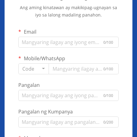
Ang aming kinatawan ay makikipag-ugnayan sa
iyo sa lalong madaling panahon.
Email
0/100
Mobile/WhatsApp
Code
0/100
Pangalan
0/100
Pangalan ng Kumpanya
0/200