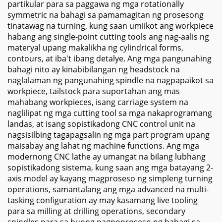
partikular para sa paggawa ng mga rotationally
symmetric na bahagi sa pamamagitan ng prosesong
tinatawag na turning, kung saan umiikot ang workpiece
habang ang single-point cutting tools ang nag-aalis ng
materyal upang makalikha ng cylindrical forms,
contours, at iba't ibang detalye. Ang mga pangunahing
bahagi nito ay kinabibilangan ng headstock na
naglalaman ng pangunahing spindle na nagpapaikot sa
workpiece, tailstock para suportahan ang mas
mahabang workpieces, isang carriage system na
naglilipat ng mga cutting tool sa mga nakaprogramang
landas, at isang sopistikadong CNC control unit na
nagsisilbing tagapagsalin ng mga part program upang
maisabay ang lahat ng machine functions. Ang mga
modernong CNC lathe ay umangat na bilang lubhang
sopistikadong sistema, kung saan ang mga batayang 2-
axis model ay kayang magproseso ng simpleng turning
operations, samantalang ang mga advanced na multi-
tasking configuration ay may kasamang live tooling
para sa milling at drilling operations, secondary