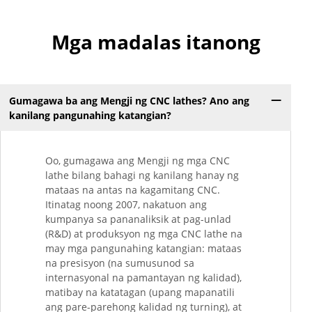
Mga madalas itanong
Gumagawa ba ang Mengji ng CNC lathes? Ano ang
kanilang pangunahing katangian?
Oo, gumagawa ang Mengji ng mga CNC
lathe bilang bahagi ng kanilang hanay ng
mataas na antas na kagamitang CNC.
Itinatag noong 2007, nakatuon ang
kumpanya sa pananaliksik at pag-unlad
(R&D) at produksyon ng mga CNC lathe na
may mga pangunahing katangian: mataas
na presisyon (na sumusunod sa
internasyonal na pamantayan ng kalidad),
matibay na katatagan (upang mapanatili
ang pare-parehong kalidad ng turning), at