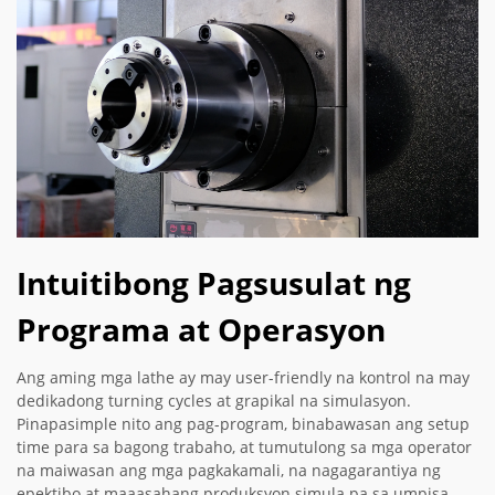
Intuitibong Pagsusulat ng
Programa at Operasyon
Ang aming mga lathe ay may user-friendly na kontrol na may
dedikadong turning cycles at grapikal na simulasyon.
Pinapasimple nito ang pag-program, binabawasan ang setup
time para sa bagong trabaho, at tumutulong sa mga operator
na maiwasan ang mga pagkakamali, na nagagarantiya ng
epektibo at maaasahang produksyon simula pa sa umpisa.