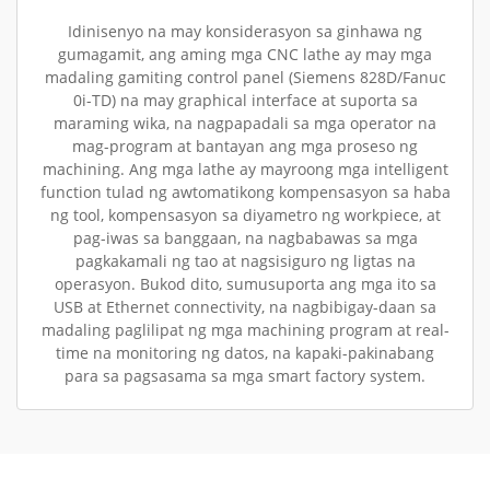
Idinisenyo na may konsiderasyon sa ginhawa ng
gumagamit, ang aming mga CNC lathe ay may mga
madaling gamiting control panel (Siemens 828D/Fanuc
0i-TD) na may graphical interface at suporta sa
maraming wika, na nagpapadali sa mga operator na
mag-program at bantayan ang mga proseso ng
machining. Ang mga lathe ay mayroong mga intelligent
function tulad ng awtomatikong kompensasyon sa haba
ng tool, kompensasyon sa diyametro ng workpiece, at
pag-iwas sa banggaan, na nagbabawas sa mga
pagkakamali ng tao at nagsisiguro ng ligtas na
operasyon. Bukod dito, sumusuporta ang mga ito sa
USB at Ethernet connectivity, na nagbibigay-daan sa
madaling paglilipat ng mga machining program at real-
time na monitoring ng datos, na kapaki-pakinabang
para sa pagsasama sa mga smart factory system.