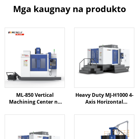
Mga kaugnay na produkto
ML-850 Vertical
Heavy Duty MJ-H1000 4-
Machining Center na
Axis Horizontal
may Mataas na
Machining Center X1600
Tumpakan at Linear
Y1000 Z1000 BT-50
Rails at 3 Axis CNC
Dalawang Linear na
Control para sa
Gabay & Isang Pinatigas
Mahusay na Paggawa
na Riles