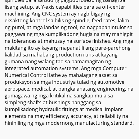
spindles para sa buong pagpoproseso ng bahagi sa
iisang setup, at Y-axis capabilities para sa off-center
machining. Ang CNC system ay nagbibigay ng
eksaktong kontrol sa bilis ng spindle, feed rates, lalim
ng putol, at mga landas ng tool, na nagpapahintulot sa
paggawa ng mga kumplikadong hugis na may mahigpit
na tolerances at mahusay na surface finishes. Ang mga
makitang ito ay kayang mapanatili ang pare-parehong
kalidad sa mahabang production runs at kayang
gumana nang walang tao sa pamamagitan ng
integrated automation systems. Ang mga Computer
Numerical Control lathe ay mahalagang asset sa
produksyon sa mga industriya tulad ng automotive,
aerospace, medical, at pangkalahatang engineering, na
gumagawa ng mga kritikal na sangkap mula sa
simpleng shafts at bushings hanggang sa
kumplikadong hydraulic fittings at medical implant
elements na may efficiency, accuracy, at reliability na
hinihiling ng mga modernong manufacturing standard.