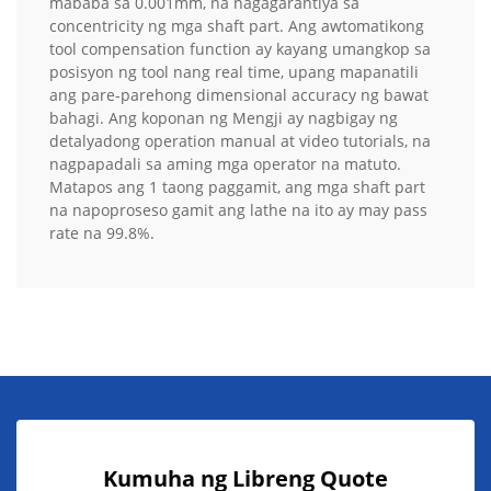
mababa sa 0.001mm, na nagagarantiya sa
concentricity ng mga shaft part. Ang awtomatikong
tool compensation function ay kayang umangkop sa
posisyon ng tool nang real time, upang mapanatili
ang pare-parehong dimensional accuracy ng bawat
bahagi. Ang koponan ng Mengji ay nagbigay ng
detalyadong operation manual at video tutorials, na
nagpapadali sa aming mga operator na matuto.
Matapos ang 1 taong paggamit, ang mga shaft part
na napoproseso gamit ang lathe na ito ay may pass
rate na 99.8%.
Kumuha ng Libreng Quote