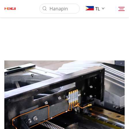
TL
Tungkol Sa Amin
Produkto
Pag-aaplay
Ilagay
Balita
Makipag-ugnayan sa Amin