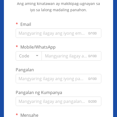
Ang aming kinatawan ay makikipag-ugnayan sa
iyo sa lalong madaling panahon.
Email
0/100
Mobile/WhatsApp
Code
0/100
Pangalan
0/100
Pangalan ng Kumpanya
0/200
Mensahe