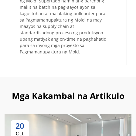
ng Mold. Suportado namin ang parehong
maliit na batch na pag-aayos ayon sa
kagustuhan at malalaking bulk order para
sa Pagmamanupaktura ng Mold, na may
maayos na supply chain at
standardisadong proseso ng produksyon
upang matiyak ang on-time na paghahatid
para sa inyong mga proyekto sa
Pagmamanupaktura ng Mold.
Mga Kakambal na Artikulo
20
Oct