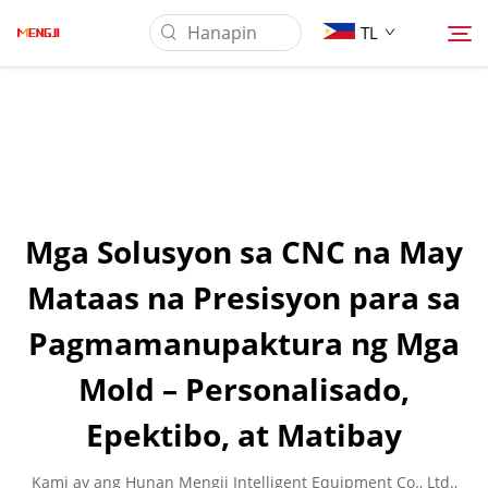
TL
Tungkol Sa Amin
Produkto
Mga Solusyon sa CNC na May
Pag-aaplay
Mataas na Presisyon para sa
Pagmamanupaktura ng Mga
Ilagay
Mold – Personalisado,
Balita
Epektibo, at Matibay
Makipag-ugnayan sa Amin
Kami ay ang Hunan Mengji Intelligent Equipment Co., Ltd.,