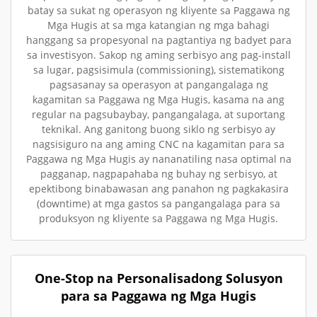
batay sa sukat ng operasyon ng kliyente sa Paggawa ng
Mga Hugis at sa mga katangian ng mga bahagi
hanggang sa propesyonal na pagtantiya ng badyet para
sa investisyon. Sakop ng aming serbisyo ang pag-install
sa lugar, pagsisimula (commissioning), sistematikong
pagsasanay sa operasyon at pangangalaga ng
kagamitan sa Paggawa ng Mga Hugis, kasama na ang
regular na pagsubaybay, pangangalaga, at suportang
teknikal. Ang ganitong buong siklo ng serbisyo ay
nagsisiguro na ang aming CNC na kagamitan para sa
Paggawa ng Mga Hugis ay nananatiling nasa optimal na
pagganap, nagpapahaba ng buhay ng serbisyo, at
epektibong binabawasan ang panahon ng pagkakasira
(downtime) at mga gastos sa pangangalaga para sa
produksyon ng kliyente sa Paggawa ng Mga Hugis.
One-Stop na Personalisadong Solusyon
para sa Paggawa ng Mga Hugis