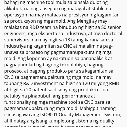
bahagi ng machine tool mula sa pinsala dulot ng
alikabok, na nag-aaseguro ng matagal at stable na
operasyon na may mataas na presisyon ng kagamitan
sa produksyon ng mga mold. Ang Mengji ay may
malakas na R&D team na binubuo ng higit sa 50 senior
engineers, mga eksperto sa industriya, at mga doctoral
supervisors, na may higit sa 18 taong karanasan sa
industriya ng kagamitan sa CNC at malalim na pag-
unawa sa proseso ng pagmamanupaktura ng mga
mold. Ang koponan ay nakatuon sa pananaliksik at
pagpapaunlad ng bagong teknolohiya, bagong
proseso, at bagong produkto para sa kagamitan sa
CNC sa pagmamanupaktura ng mga mold, na may
taunang R&D investment na higit sa 120 milyong RMB
at higit sa 20 patent sa disenyo ng produkto—na
patuloy na pinabubuti ang performance at
functionality ng mga machine tool sa CNC para sa
pagmamanupaktura ng mga mold. Mahigpit naming
isinasagawa ang ISO9001 Quality Management System,
at itinatag ang isang kumpletong sistema ng quality