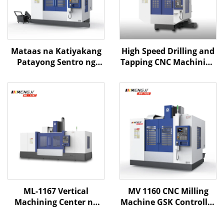
Mataas na Katiyakang
High Speed Drilling and
Patayong Sentro ng
Tapping CNC Machining
Pagproseso ML-850 na
Center MT-600 Kasama
may Linear Rails at
ang Rigid Spindle at
Awtomatikong Palitan
Automatic Tool Changer
ng Tool para sa
para sa Metalworking
Mahusay na CNC Metal
Cutting
ML-1167 Vertical
MV 1160 CNC Milling
Machining Center na
Machine GSK Controller
may Mataas na
Vertical Machining