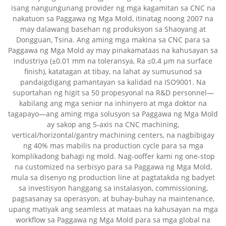
isang nangungunang provider ng mga kagamitan sa CNC na
nakatuon sa Paggawa ng Mga Mold, itinatag noong 2007 na
may dalawang basehan ng produksyon sa Shaoyang at
Dongguan, Tsina. Ang aming mga makina sa CNC para sa
Paggawa ng Mga Mold ay may pinakamataas na kahusayan sa
industriya (±0.01 mm na toleransya, Ra ≤0.4 µm na surface
finish), katatagan at tibay, na lahat ay sumusunod sa
pandaigdigang pamantayan sa kalidad na ISO9001. Na
suportahan ng higit sa 50 propesyonal na R&D personnel—
kabilang ang mga senior na inhinyero at mga doktor na
tagapayo—ang aming mga solusyon sa Paggawa ng Mga Mold
ay sakop ang 5-axis na CNC machining,
vertical/horizontal/gantry machining centers, na nagbibigay
ng 40% mas mabilis na production cycle para sa mga
komplikadong bahagi ng mold. Nag-ooffer kami ng one-stop
na customized na serbisyo para sa Paggawa ng Mga Mold,
mula sa disenyo ng production line at pagtatakda ng badyet
sa investisyon hanggang sa instalasyon, commissioning,
pagsasanay sa operasyon, at buhay-buhay na maintenance,
upang matiyak ang seamless at mataas na kahusayan na mga
workflow sa Paggawa ng Mga Mold para sa mga global na