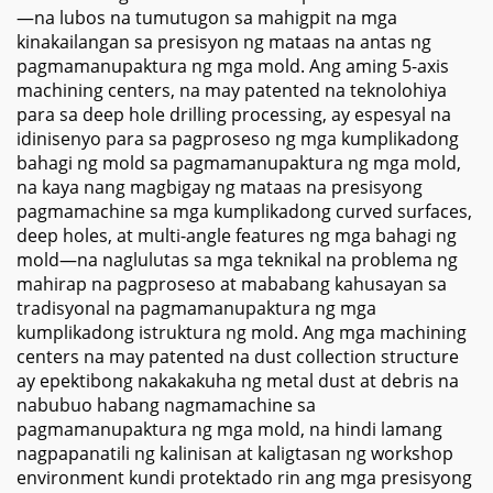
—na lubos na tumutugon sa mahigpit na mga
kinakailangan sa presisyon ng mataas na antas ng
pagmamanupaktura ng mga mold. Ang aming 5-axis
machining centers, na may patented na teknolohiya
para sa deep hole drilling processing, ay espesyal na
idinisenyo para sa pagproseso ng mga kumplikadong
bahagi ng mold sa pagmamanupaktura ng mga mold,
na kaya nang magbigay ng mataas na presisyong
pagmamachine sa mga kumplikadong curved surfaces,
deep holes, at multi-angle features ng mga bahagi ng
mold—na naglulutas sa mga teknikal na problema ng
mahirap na pagproseso at mababang kahusayan sa
tradisyonal na pagmamanupaktura ng mga
kumplikadong istruktura ng mold. Ang mga machining
centers na may patented na dust collection structure
ay epektibong nakakakuha ng metal dust at debris na
nabubuo habang nagmamachine sa
pagmamanupaktura ng mga mold, na hindi lamang
nagpapanatili ng kalinisan at kaligtasan ng workshop
environment kundi protektado rin ang mga presisyong