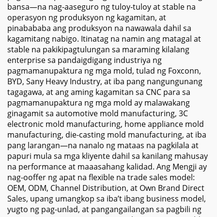
bansa—na nag-aaseguro ng tuloy-tuloy at stable na
operasyon ng produksyon ng kagamitan, at
pinabababa ang produksyon na nawawala dahil sa
kagamitang nabigo. Itinatag na namin ang matagal at
stable na pakikipagtulungan sa maraming kilalang
enterprise sa pandaigdigang industriya ng
pagmamanupaktura ng mga mold, tulad ng Foxconn,
BYD, Sany Heavy Industry, at iba pang nangungunang
tagagawa, at ang aming kagamitan sa CNC para sa
pagmamanupaktura ng mga mold ay malawakang
ginagamit sa automotive mold manufacturing, 3C
electronic mold manufacturing, home appliance mold
manufacturing, die-casting mold manufacturing, at iba
pang larangan—na nanalo ng mataas na pagkilala at
papuri mula sa mga kliyente dahil sa kanilang mahusay
na performance at maaasahang kalidad. Ang Mengji ay
nag-ooffer ng apat na flexible na trade sales model:
OEM, ODM, Channel Distribution, at Own Brand Direct
Sales, upang umangkop sa iba’t ibang business model,
yugto ng pag-unlad, at pangangailangan sa pagbili ng