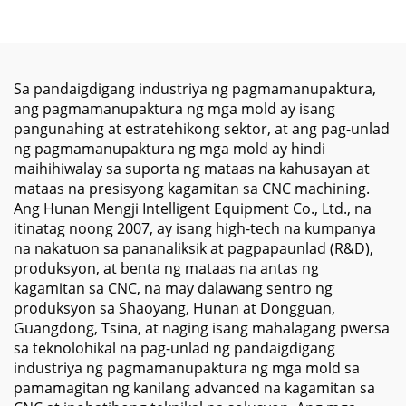
Katumpakan na Box
Center para sa
Way Structure at
Metalworking BT40
Automatic Tool Changer
Spindle Taper XYZ
para sa Mabigat na
Travel 1100*600*600
Metal Milling
Sa pandaigdigang industriya ng pagmamanupaktura,
ang pagmamanupaktura ng mga mold ay isang
pangunahing at estratehikong sektor, at ang pag-unlad
ng pagmamanupaktura ng mga mold ay hindi
maihihiwalay sa suporta ng mataas na kahusayan at
mataas na presisyong kagamitan sa CNC machining.
Ang Hunan Mengji Intelligent Equipment Co., Ltd., na
itinatag noong 2007, ay isang high-tech na kumpanya
na nakatuon sa pananaliksik at pagpapaunlad (R&D),
produksyon, at benta ng mataas na antas ng
kagamitan sa CNC, na may dalawang sentro ng
produksyon sa Shaoyang, Hunan at Dongguan,
Guangdong, Tsina, at naging isang mahalagang pwersa
sa teknolohikal na pag-unlad ng pandaigdigang
industriya ng pagmamanupaktura ng mga mold sa
pamamagitan ng kanilang advanced na kagamitan sa