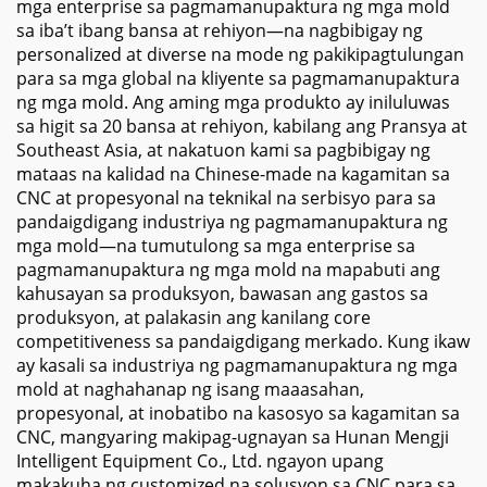
mga enterprise sa pagmamanupaktura ng mga mold
sa iba’t ibang bansa at rehiyon—na nagbibigay ng
personalized at diverse na mode ng pakikipagtulungan
para sa mga global na kliyente sa pagmamanupaktura
ng mga mold. Ang aming mga produkto ay iniluluwas
sa higit sa 20 bansa at rehiyon, kabilang ang Pransya at
Southeast Asia, at nakatuon kami sa pagbibigay ng
mataas na kalidad na Chinese-made na kagamitan sa
CNC at propesyonal na teknikal na serbisyo para sa
pandaigdigang industriya ng pagmamanupaktura ng
mga mold—na tumutulong sa mga enterprise sa
pagmamanupaktura ng mga mold na mapabuti ang
kahusayan sa produksyon, bawasan ang gastos sa
produksyon, at palakasin ang kanilang core
competitiveness sa pandaigdigang merkado. Kung ikaw
ay kasali sa industriya ng pagmamanupaktura ng mga
mold at naghahanap ng isang maaasahan,
propesyonal, at inobatibo na kasosyo sa kagamitan sa
CNC, mangyaring makipag-ugnayan sa Hunan Mengji
Intelligent Equipment Co., Ltd. ngayon upang
makakuha ng customized na solusyon sa CNC para sa