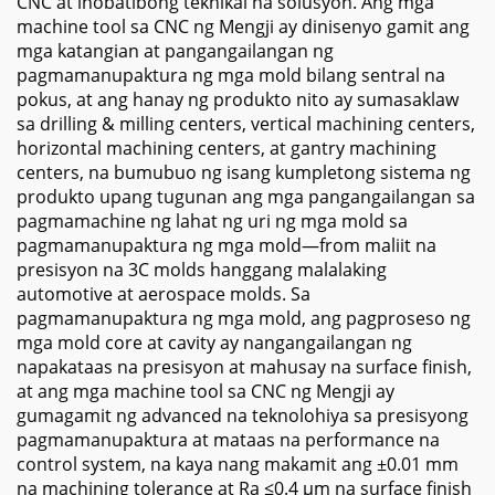
CNC at inobatibong teknikal na solusyon. Ang mga
machine tool sa CNC ng Mengji ay dinisenyo gamit ang
mga katangian at pangangailangan ng
pagmamanupaktura ng mga mold bilang sentral na
pokus, at ang hanay ng produkto nito ay sumasaklaw
sa drilling & milling centers, vertical machining centers,
horizontal machining centers, at gantry machining
centers, na bumubuo ng isang kumpletong sistema ng
produkto upang tugunan ang mga pangangailangan sa
pagmamachine ng lahat ng uri ng mga mold sa
pagmamanupaktura ng mga mold—from maliit na
presisyon na 3C molds hanggang malalaking
automotive at aerospace molds. Sa
pagmamanupaktura ng mga mold, ang pagproseso ng
mga mold core at cavity ay nangangailangan ng
napakataas na presisyon at mahusay na surface finish,
at ang mga machine tool sa CNC ng Mengji ay
gumagamit ng advanced na teknolohiya sa presisyong
pagmamanupaktura at mataas na performance na
control system, na kaya nang makamit ang ±0.01 mm
na machining tolerance at Ra ≤0.4 µm na surface finish