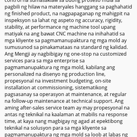
control na sumasaklaw sa buong proseso mula sa
pagbili ng hilaw na materyales hanggang sa paghahatid
ng finished product, na nagpapaganap ng mahigpit na
inspeksyon sa lahat ng aspeto ng accuracy, rigidity,
stability, at performance ng machine tool upang
matiyak na ang bawat CNC machine na inihahatid sa
mga kliyente sa pagmamanupaktura ng mga mold ay
sumusunod sa pinakamataas na standard ng kalidad.
Ang Mengji ay nagbibigay ng one-stop na customized
services para sa mga enterprise sa
pagmamanupaktura ng mga mold, kabilang ang
personalized na disenyo ng production line,
propesyonal na investment budgeting, on-site
installation at commissioning, sistematikong
pagsasanay sa operasyon at maintenance, at regular
na follow-up maintenance at technical support. Ang
aming after-sales service team ay may propesyonal na
antas ng teknikal na kaalaman at mabilis na response
time, at kaya nang magbigay ng agad at epektibong
teknikal na solusyon para sa mga kliyente sa
pagmamanupaktura ng mga mold sa loob at labas ng