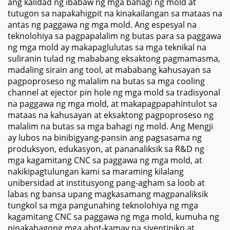
ang kalidad ng ibabaw ng mga bahagi ng mold at
tutugon sa napakahigpit na kinakailangan sa mataas na
antas ng paggawa ng mga mold. Ang espesyal na
teknolohiya sa pagpapalalim ng butas para sa paggawa
ng mga mold ay makapaglulutas sa mga teknikal na
suliranin tulad ng mababang eksaktong pagmamasma,
madaling sirain ang tool, at mababang kahusayan sa
pagpoproseso ng malalim na butas sa mga cooling
channel at ejector pin hole ng mga mold sa tradisyonal
na paggawa ng mga mold, at makapagpapahintulot sa
mataas na kahusayan at eksaktong pagpoproseso ng
malalim na butas sa mga bahagi ng mold. Ang Mengji
ay lubos na binibigyang-pansin ang pagsasama ng
produksyon, edukasyon, at pananaliksik sa R&D ng
mga kagamitang CNC sa paggawa ng mga mold, at
nakikipagtulungan kami sa maraming kilalang
unibersidad at institusyong pang-agham sa loob at
labas ng bansa upang magkasamang magpanaliksik
tungkol sa mga pangunahing teknolohiya ng mga
kagamitang CNC sa paggawa ng mga mold, kumuha ng
pinakabagong mga abot-kamay na siyentipiko at