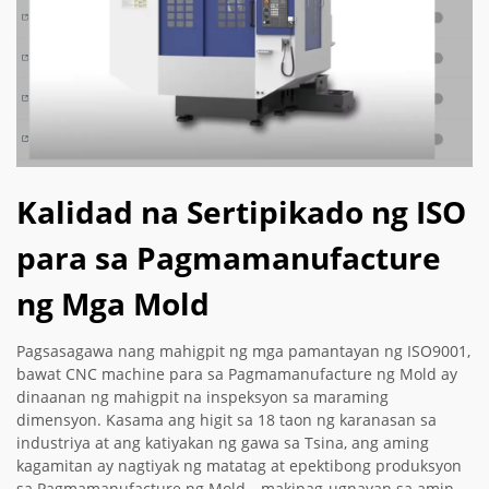
Kalidad na Sertipikado ng ISO
para sa Pagmamanufacture
ng Mga Mold
Pagsasagawa nang mahigpit ng mga pamantayan ng ISO9001,
bawat CNC machine para sa Pagmamanufacture ng Mold ay
dinaanan ng mahigpit na inspeksyon sa maraming
dimensyon. Kasama ang higit sa 18 taon ng karanasan sa
industriya at ang katiyakan ng gawa sa Tsina, ang aming
kagamitan ay nagtiyak ng matatag at epektibong produksyon
sa Pagmamanufacture ng Mold—makipag-ugnayan sa amin