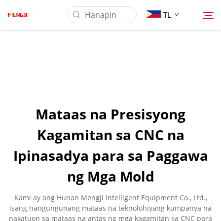
TL
Tungkol Sa Amin
Produkto
Mataas na Presisyong
Pag-aaplay
Kagamitan sa CNC na
Ipinasadya para sa Paggawa
Ilagay
ng Mga Mold
Balita
Kami ay ang Hunan Mengji Intelligent Equipment Co., Ltd.,
isang nangungunang mataas na teknolohiyang kumpanya na
Makipag-ugnayan sa Amin
nakatuon sa mataas na antas ng mga kagamitan sa CNC para