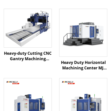
Heavy-duty Cutting CNC
Gantry Machining
Heavy Duty Horizontal
Center QME-6028 X6000
Machining Center MJ-
Y2800 Z1250 BT-50
H1000 X1600 Y1000
Large-scale Machining
Z1000 BT-50 CNC
Tools
Horizontal Machining
Center