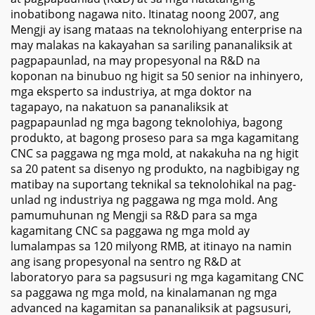
inobatibong nagawa nito. Itinatag noong 2007, ang
Mengji ay isang mataas na teknolohiyang enterprise na
may malakas na kakayahan sa sariling pananaliksik at
pagpapaunlad, na may propesyonal na R&D na
koponan na binubuo ng higit sa 50 senior na inhinyero,
mga eksperto sa industriya, at mga doktor na
tagapayo, na nakatuon sa pananaliksik at
pagpapaunlad ng mga bagong teknolohiya, bagong
produkto, at bagong proseso para sa mga kagamitang
CNC sa paggawa ng mga mold, at nakakuha na ng higit
sa 20 patent sa disenyo ng produkto, na nagbibigay ng
matibay na suportang teknikal sa teknolohikal na pag-
unlad ng industriya ng paggawa ng mga mold. Ang
pamumuhunan ng Mengji sa R&D para sa mga
kagamitang CNC sa paggawa ng mga mold ay
lumalampas sa 120 milyong RMB, at itinayo na namin
ang isang propesyonal na sentro ng R&D at
laboratoryo para sa pagsusuri ng mga kagamitang CNC
sa paggawa ng mga mold, na kinalamanan ng mga
advanced na kagamitan sa pananaliksik at pagsusuri,