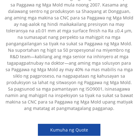
sa Paggawa ng Mga Mold mula noong 2007. Kasama ang
dalawang sentro ng produksyon sa Shaoyang at Dongguan,
ang aming mga makina sa CNC para sa Paggawa ng Mga Mold
ay nag-aalok ng hindi maikakailang presisyon na may
toleransya na ±0.01 mm at mga surface finish na Ra ≤0.4 µm,
na sumasapat nang perpekto sa mahigpit na mga
pangangailangan sa tiyak na sukat sa Paggawa ng Mga Mold.
Na suportahan ng higit sa 50 propesyonal na miyembro ng
R&D team—kabilang ang mga senior na inhinyero at mga
tagapagpatnubay na doktor—ang aming mga solusyon para
sa Paggawa ng Mga Mold ay may 40% na mas mabilis na mga
siklo ng pagproseso, na nagpapataas ng kahusayan sa
produksyon sa lahat ng sitwasyon ng Paggawa ng Mga Mold.
Sa pagsunod sa mga pamantayan ng ISO9001, isinasagawa
namin ang mahigpit na inspeksyon sa tiyak na sukat sa bawat
makina sa CNC para sa Paggawa ng Mga Mold upang matiyak
ang matatag at pangmatagalang pagganap.
Kumuha ng Quote