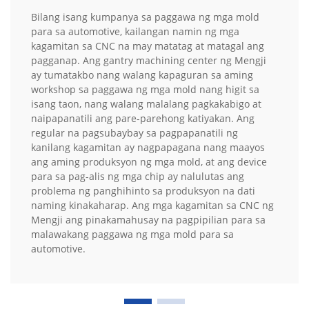
Bilang isang kumpanya sa paggawa ng mga mold
para sa automotive, kailangan namin ng mga
kagamitan sa CNC na may matatag at matagal ang
pagganap. Ang gantry machining center ng Mengji
ay tumatakbo nang walang kapaguran sa aming
workshop sa paggawa ng mga mold nang higit sa
isang taon, nang walang malalang pagkakabigo at
naipapanatili ang pare-parehong katiyakan. Ang
regular na pagsubaybay sa pagpapanatili ng
kanilang kagamitan ay nagpapagana nang maayos
ang aming produksyon ng mga mold, at ang device
para sa pag-alis ng mga chip ay nalulutas ang
problema ng panghihinto sa produksyon na dati
naming kinakaharap. Ang mga kagamitan sa CNC ng
Mengji ang pinakamahusay na pagpipilian para sa
malawakang paggawa ng mga mold para sa
automotive.