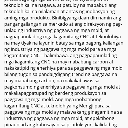
teknolohikal na nagawa, at patuloy na mapabuti ang
teknolohikal na nilalaman at antas ng inobasyon ng
aming mga produkto. Binibigyang-daan din namin ang
pangangailangan sa merkado at ang direksyon ng pag-
unlad ng industriya ng paggawa ng mga mold, at
nagpapaunlad ng mga kagamitang CNC at teknolohiya
na may tiyak na layunin batay sa mga bagong kailangan
ng industriya ng paggawa ng mga mold para sa mga
kagamitang CNC—halimbawa, ang pagpapaunlad ng
mga kagamitang CNC na may mababang carbon at
nakakatipid ng enerhiya para sa paggawa ng mga mold
bilang tugon sa pandaigdigang trend ng paggawa na
may mababang carbon, na makakabawas sa
pagkonsumo ng enerhiya sa paggawa ng mga mold at
makakapagpatupad ng berdeng produksyon sa
paggawa ng mga mold. Ang mga inobatibong
kagamitang CNC at teknolohiya ng Mengji para sa
paggawa ng mga mold ay malawakang ginagamit na sa
industriya ng paggawa ng mga mold, at epektibong
pinaunlad ang kahusayan sa produksyon, kalidad ng