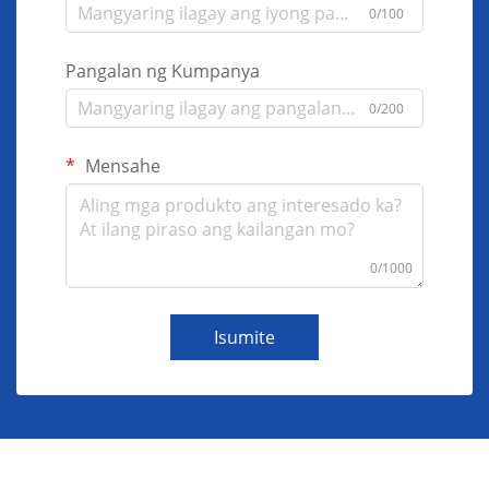
0/100
Pangalan ng Kumpanya
0/200
Mensahe
0/1000
Isumite