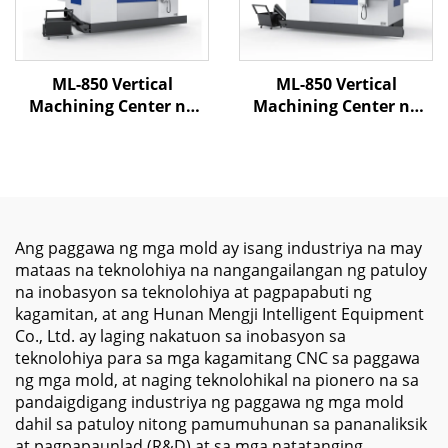
ML-850 Vertical
ML-850 Vertical
Machining Center na
Machining Center na
may High Precision
may Mataas na
Spindle at Heavy Duty
Tumpakan at Linear
Structure para sa Metal
Rails at 3 Axis CNC
Parts Milling at
Control para sa
Processing
Mahusay na Paggawa
ng Mold at Metal
Ang paggawa ng mga mold ay isang industriya na may
mataas na teknolohiya na nangangailangan ng patuloy
na inobasyon sa teknolohiya at pagpapabuti ng
kagamitan, at ang Hunan Mengji Intelligent Equipment
Co., Ltd. ay laging nakatuon sa inobasyon sa
teknolohiya para sa mga kagamitang CNC sa paggawa
ng mga mold, at naging teknolohikal na pionero na sa
pandaigdigang industriya ng paggawa ng mga mold
dahil sa patuloy nitong pamumuhunan sa pananaliksik
at pagpapaunlad (R&D) at sa mga natatanging