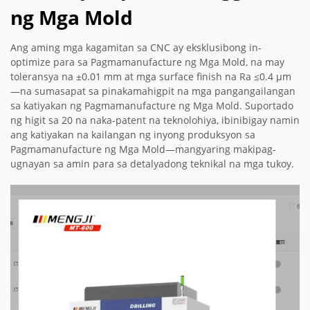
ng Mga Mold
Ang aming mga kagamitan sa CNC ay eksklusibong in-
optimize para sa Pagmamanufacture ng Mga Mold, na may
toleransya na ±0.01 mm at mga surface finish na Ra ≤0.4 µm
—na sumasapat sa pinakamahigpit na mga pangangailangan
sa katiyakan ng Pagmamanufacture ng Mga Mold. Suportado
ng higit sa 20 na naka-patent na teknolohiya, ibinibigay namin
ang katiyakan na kailangan ng inyong produksyon sa
Pagmamanufacture ng Mga Mold—mangyaring makipag-
ugnayan sa amin para sa detalyadong teknikal na mga tukoy.