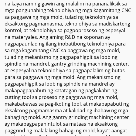
na kaya naming gawin ang malalim na pananaliksik sa
mga pangunahing teknolohiya ng mga kagamitang CNC
sa paggawa ng mga mold, tulad ng teknolohiya sa
eksaktong pagmamasma, teknolohiya sa madiskarteng
kontrol, at teknolohiya sa pagpoproseso ng espesyal
na materyales. Ang aming R&D na koponan ay
nagpapaunlad ng ilang inobatibong teknolohiya para
sa mga kagamitang CNC sa paggawa ng mga mold,
tulad ng mekanismo ng pagpapahigpit sa loob ng
spindle na mandrel, gantry grinding machining center,
at espesyal na teknolohiya sa pagpapalalim ng butas
para sa paggawa ng mga mold. Ang mekanismo ng
pagpapahigpit sa loob ng spindle na mandrel ay
makapagpapabuti ng katatagan ng pagkakabit ng
cutting tool sa proseso ng paggawa ng mga mold,
makababawas sa pag-ikot ng tool, at makapapabuti ng
eksaktong pagmamasma at kalidad ng ibabaw ng mga
bahagi ng mold. Ang gantry grinding machining center
ay makapagpapahintulot sa mataas na eksaktong
paggrind ng malalaking bahagi ng mold, kaya’t aangat