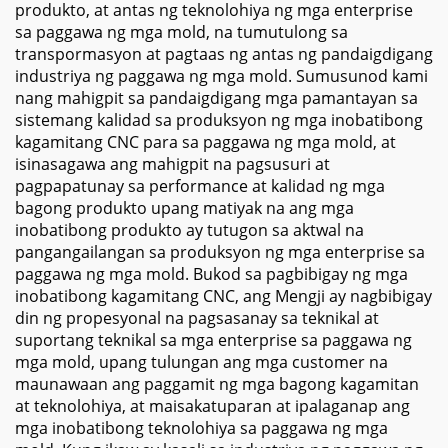
produkto, at antas ng teknolohiya ng mga enterprise
sa paggawa ng mga mold, na tumutulong sa
transpormasyon at pagtaas ng antas ng pandaigdigang
industriya ng paggawa ng mga mold. Sumusunod kami
nang mahigpit sa pandaigdigang mga pamantayan sa
sistemang kalidad sa produksyon ng mga inobatibong
kagamitang CNC para sa paggawa ng mga mold, at
isinasagawa ang mahigpit na pagsusuri at
pagpapatunay sa performance at kalidad ng mga
bagong produkto upang matiyak na ang mga
inobatibong produkto ay tutugon sa aktwal na
pangangailangan sa produksyon ng mga enterprise sa
paggawa ng mga mold. Bukod sa pagbibigay ng mga
inobatibong kagamitang CNC, ang Mengji ay nagbibigay
din ng propesyonal na pagsasanay sa teknikal at
suportang teknikal sa mga enterprise sa paggawa ng
mga mold, upang tulungan ang mga customer na
maunawaan ang paggamit ng mga bagong kagamitan
at teknolohiya, at maisakatuparan at ipalaganap ang
mga inobatibong teknolohiya sa paggawa ng mga