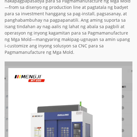
nakapagpapasadya para sa Pagmamanufacture ng Mga Mold
—from sa disenyo ng production line at pagtatala ng badyet
para sa investment hanggang sa pag-install, pagsasanay, at
panghabambuhay na pagpapanatili. Ang aming suporta sa
isang tindahan ay nag-aalis ng lahat ng abala sa pagbili at
operasyon ng inyong kagamitan para sa Pagmamanufacture
ng Mga Mold—mangyaring makipag-ugnayan sa amin upang
i-customize ang inyong solusyon sa CNC para sa
Pagmamanufacture ng Mga Mold.