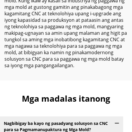
mold. Kung ikaw ay kasali sa industriya ng paggawa ng
mga mold at gustong gamitin ang pinakabagong mga
kagamitang CNC at teknolohiya upang i-upgrade ang
iyong kapasidad sa produksyon at pataasin ang antas
ng teknolohiya sa paggawa ng mga mold, mangyaring
makipag-ugnayan sa amin upang malaman ang higit pa
tungkol sa aming mga inobatibong kagamitang CNC at
mga nagawa sa teknolohiya para sa paggawa ng mga
mold, at bibigyan ka namin ng pinakamodernong
solusyon sa CNC para sa paggawa ng mga mold batay
sa iyong mga pangangailangan.
Mga madalas itanong
Nagbibigay ba kayo ng pasadyang solusyon sa CNC
para sa Pagmamanupaktura ng Mga Mold?