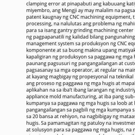
clamping error at pinapabuti ang kabuuang kat
miyembro, ang Mengji ay may malalim na pagsas
patent kaugnay ng CNC machining equipment, tul
processing, na nalulutas ang problema ng mahi
para sa isang gantry grinding machining cente
ng pagpapanatili ng kalidad bilang pangunahin
management system sa produksyon ng CNC equi
komponente at sa buong makina upang matiyak n
kapaligiran ng produksyon sa paggawa ng mga h
paunang pagsusuri ng pangangailangan at cust
pagsasanay sa mga operator, at regular na ma
at kayang magbigay ng propesyonal na teknikal 
ang proseso ng paggawa ng mga hugis at mapab
aplikahan na sa iba’t ibang larangan ng indust
appliance mold manufacturing, at iba pang sub-
kumpanya sa paggawa ng mga hugis sa loob at l
pangangailangan sa pagbili ng mga kumpanya sa 
sa 20 bansa at rehiyon, na nagbibigay ng mata
hugis. Sa pamamagitan ng patuloy na investmen
at solusyon para sa paggawa ng mga hugis, na 