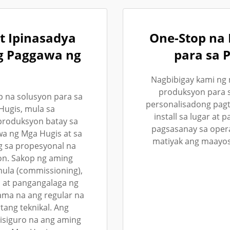
t Ipinasadya
One-Stop na 
ng Paggawa ng
para sa 
Nagbibigay kami ng 
produksyon para s
p na solusyon para sa
personalisadong pagta
ugis, mula sa
install sa lugar at
produksyon batay sa
pagsasanay sa oper
wa ng Mga Hugis at sa
matiyak ang maayos
 sa propesyonal na
yon. Sakop ng aming
imula (commissioning),
 at pangangalaga ng
ama na ang regular na
ang teknikal. Ang
sisiguro na ang aming