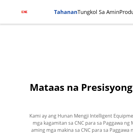
Tahanan
Tungkol Sa Amin
Prod
Mataas na Presisyong
Sentro Ng Pagsasangkot At
Paggawa Ng Semikonduktor
Sentr
Indust
Pagmimili
Vertik
Autom
Kami ay ang Hunan Mengji Intelligent Equipm
mga kagamitan sa CNC para sa Paggawa ng 
aming mga makina sa CNC para sa Paggawa ng