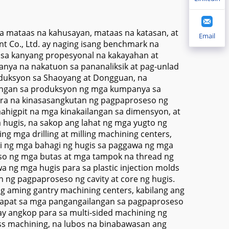
 at
para sa Precision Mold
ak na
ame
a mataas na kahusayan, mataas na katasan, at
Email
t Co., Ltd. ay naging isang benchmark na
sa kanyang propesyonal na kakayahan at
anya na nakatuon sa pananaliksik at pag-unlad
oduksyon sa Shaoyang at Dongguan, na
langan sa produksyon ng mga kumpanya sa
ra na kinasasangkutan ng pagpaproseso ng
ahigpit na mga kinakailangan sa dimensyon, at
 hugis, na sakop ang lahat ng mga yugto ng
 mga drilling at milling machining centers,
ki ng mga bahagi ng hugis sa paggawa ng mga
seso ng mga butas at mga tampok na thread ng
 ng mga hugis para sa plastic injection molds
 ng pagpaproseso ng cavity at core ng hugis.
ng aming gantry machining centers, kabilang ang
sapat sa mga pangangailangan sa pagpaproseso
ay angkop para sa multi-sided machining ng
ss machining, na lubos na binabawasan ang