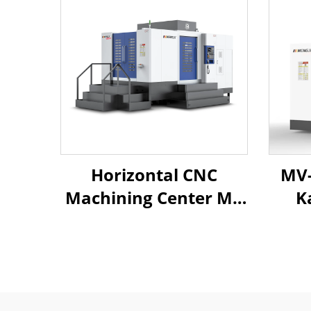
Horizontal CNC
MV-
Machining Center MJ-
K
1814A Large Work
Pat
Table 2000*900mm
Pagp
Mitsubishi M80B for
Bo
Steel & Iron Parts