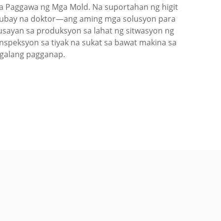
sa Paggawa ng Mga Mold. Na suportahan ng higit
nubay na doktor—ang aming mga solusyon para
sayan sa produksyon sa lahat ng sitwasyon ng
speksyon sa tiyak na sukat sa bawat makina sa
galang pagganap.