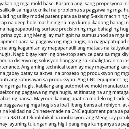
iyakan ng mga mold base. Kasama ang isang propesyonal na
aliksik sa mga teknikal na problema sa paggawa ng mga hu
ad ng utility model patent para sa isang 5-axis machining 
rap na deep hole machining sa mga kumplikadong bahagi ng
r na nagpapabuti ng surface precision ng mga bahagi ng h
g prinsipyo, ang Mengji ay mahigpit na sumusunod sa mga i
pment para sa paggawa ng mga hugis, na nagpapatupad ng 
a ang kagamitan ay mapapanatili ang mataas na katiyakan
ugis. Nagbibigay kami ng one-stop service para sa mga kli
om na disenyo ng solusyon hanggang sa kabaligtaran na in
intenance. Ang aming technical team ay may mayamang kara
na gabay batay sa aktwal na proseso ng produksyon ng mga 
uti ang kahusayan sa produksyon. Ang CNC equipment ng M
riya ng mga hugis, kabilang ang automotive mold manufactu
sektor ng paggawa ng mga hugis, at itinatag na ang mataga
abas ng bansa. Mayroon kaming apat na modelo ng trade sa
paggawa ng mga hugis sa iba’t ibang bansa at rehiyon, at 
as na kalidad na Chinese-made na CNC equipment para sa 
t sa R&D at teknolohikal na inobasyon, ang Mengji ay pat
may layuning tulungan ang higit pang mga kumpanya sa pag