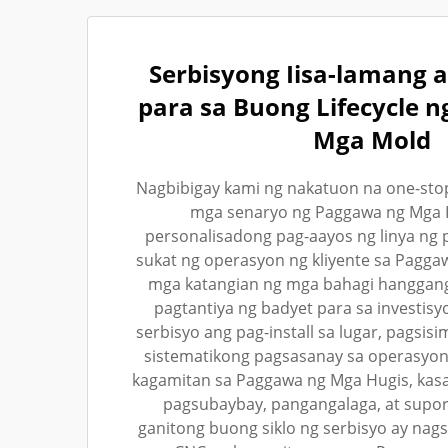
Serbisyong Iisa-lamang a
para sa Buong Lifecycle 
Mga Mold
Nagbibigay kami ng nakatuon na one-sto
mga senaryo ng Paggawa ng Mga H
personalisadong pag-aayos ng linya ng 
sukat ng operasyon ng kliyente sa Pagga
mga katangian ng mga bahagi hanggang
pagtantiya ng badyet para sa investis
serbisyo ang pag-install sa lugar, pagsis
sistematikong pagsasanay sa operasyon
kagamitan sa Paggawa ng Mga Hugis, kas
pagsubaybay, pangangalaga, at suport
ganitong buong siklo ng serbisyo ay nag