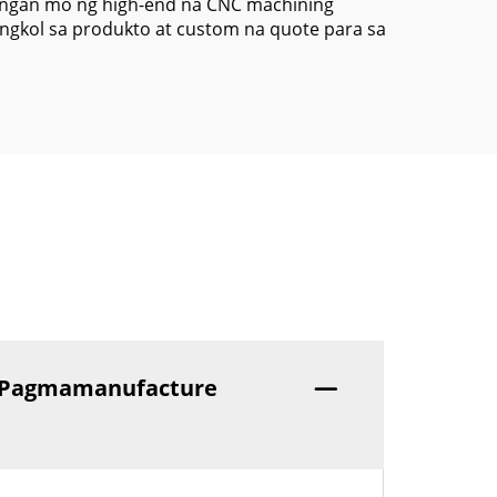
langan mo ng high-end na CNC machining
kol sa produkto at custom na quote para sa
a Pagmamanufacture