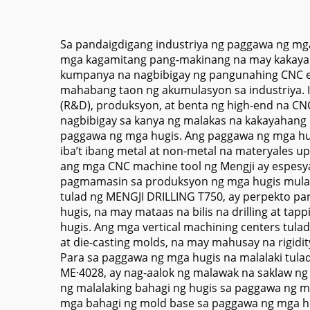
Manufacturing
Awto
n
Sa pandaigdigang industriya ng paggawa ng mga
mga kagamitang pang-makinang na may kakayahan
kumpanya na nagbibigay ng pangunahing CNC eq
mahabang taon ng akumulasyon sa industriya. I
(R&D), produksyon, at benta ng high-end na C
nagbibigay sa kanya ng malakas na kakayahan
paggawa ng mga hugis. Ang paggawa ng mga hu
iba’t ibang metal at non-metal na materyales 
ang mga CNC machine tool ng Mengji ay espesya
pagmamasin sa produksyon ng mga hugis mula sa
tulad ng MENGJI DRILLING T750, ay perpekto pa
hugis, na may mataas na bilis na drilling at 
hugis. Ang mga vertical machining centers tula
at die-casting molds, na may mahusay na rigidi
Para sa paggawa ng mga hugis na malalaki tulad
ME·4028, ay nag-aalok ng malawak na saklaw 
ng malalaking bahagi ng hugis sa paggawa ng m
mga bahagi ng mold base sa paggawa ng mga hu