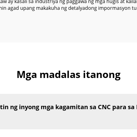
aw ay kasali sa industriya ng paggawa ng mga hugis at kai
in agad upang makakuha ng detalyadong impormasyon tung
Mga madalas itanong
tin ng inyong mga kagamitan sa CNC para s