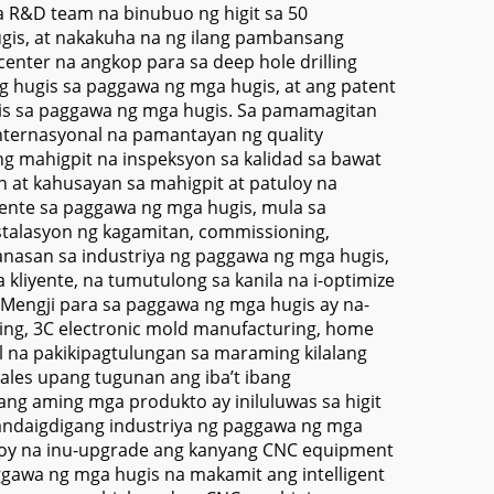
 R&D team na binubuo ng higit sa 50
gis, at nakakuha na ng ilang pambansang
center na angkop para sa deep hole drilling
 hugis sa paggawa ng mga hugis, at ang patent
ugis sa paggawa ng mga hugis. Sa pamamagitan
nternasyonal na pamantayan ng quality
mahigpit na inspeksyon sa kalidad sa bawat
 at kahusayan sa mahigpit at patuloy na
yente sa paggawa ng mga hugis, mula sa
stalasyon ng kagamitan, commissioning,
nasan sa industriya ng paggawa ng mga hugis,
kliyente, na tumutulong sa kanila na i-optimize
engji para sa paggawa ng mga hugis ay na-
ring, 3C electronic mold manufacturing, home
l na pakikipagtulungan sa maraming kilalang
les upang tugunan ang iba’t ibang
ang aming mga produkto ay iniluluwas sa higit
pandaigdigang industriya ng paggawa ng mga
uloy na inu-upgrade ang kanyang CNC equipment
gawa ng mga hugis na makamit ang intelligent