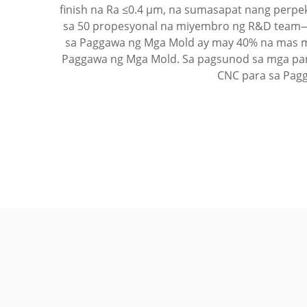
finish na Ra ≤0.4 µm, na sumasapat nang perpe
sa 50 propesyonal na miyembro ng R&D team—
sa Paggawa ng Mga Mold ay may 40% na mas ma
Paggawa ng Mga Mold. Sa pagsunod sa mga pama
CNC para sa Pag
Industriya Ng Kagamitan
Pagsas
Pangmedikal
Hangi