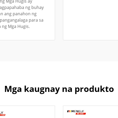
ng Mga Hugis ay
 nagpapahaba ng buhay
san ang panahon ng
 pangangalaga para sa
a ng Mga Hugis.
Mga kaugnay na produkto