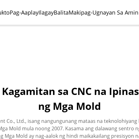
ukto
Pag-Aaplay
Ilagay
Balita
Makipag-Ugnayan Sa Amin
 Kagamitan sa CNC na Ipina
ng Mga Mold
o Ng Paghuhukay
riya Ng Paggawa Ng
Sentro Ng Paghuhukay
Paggawa Ng Eroplano
al
obilya
Horizontal
ent Co., Ltd., isang nangungunang mataas na teknolohiyan
Mga Mold mula noong 2007. Kasama ang dalawang sentro n
 Mga Mold ay nag-aalok ng hindi maikakailang presisyon n