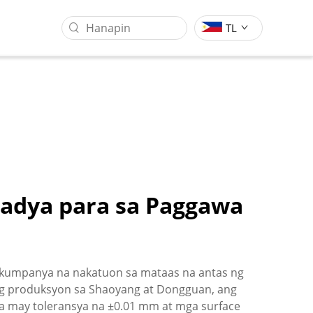
TL
sadya para sa Paggawa
Sentro Ng Pagsasangkot Ng
Industriya Ng Pagproseso Ng
Gantry
Molds
g kumpanya na nakatuon sa mataas na antas ng
g produksyon sa Shaoyang at Dongguan, ang
a may toleransya na ±0.01 mm at mga surface