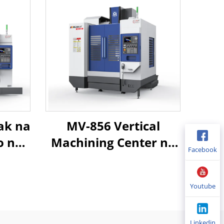
ak na
MV-856 Vertical
o ng
Machining Center na
Facebook
tura
may 3 Axis CNC
ay
System na may Linear
Youtube
Box
Guideways at Mataas
tang
na Bilis na Spindle
Linkedin