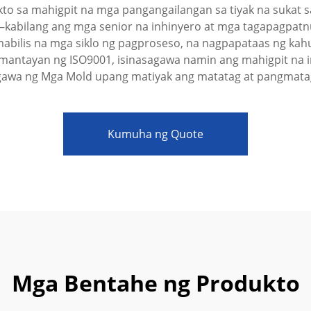
kto sa mahigpit na mga pangangailangan sa tiyak na sukat 
kabilang ang mga senior na inhinyero at mga tagapagpat
bilis na mga siklo ng pagproseso, na nagpapataas ng kahu
ntayan ng ISO9001, isinasagawa namin ang mahigpit na in
gawa ng Mga Mold upang matiyak ang matatag at pangmata
akay Ng Enerhiya Sa
Kumuha ng Quote
n
Mga Bentahe ng Produkto