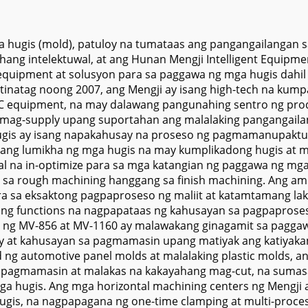
matikong Palitan
Drive Spindle,
g Tool at Servo
Mataas na Tump
Motor para sa
Disenyo ng Fr
 hugis (mold), patuloy na tumataas ang pangangailangan s
g intelektuwal, at ang Hunan Mengji Intelligent Equipmen
Metalworking
uipment at solusyon para sa paggawa ng mga hugis dahil 
tinatag noong 2007, ang Mengji ay isang high-tech na kump
NC equipment, na may dalawang pangunahing sentro ng pr
g mag-supply upang suportahan ang malalaking pangangai
gis ay isang napakahusay na proseso ng pagmamanupaktu
upang lumikha ng mga hugis na may kumplikadong hugis at m
l na in-optimize para sa mga katangian ng paggawa ng mga
 rough machining hanggang sa finish machining. Ang aming
ra sa eksaktong pagpaproseso ng maliit at katamtamang la
tapping functions na nagpapataas ng kahusayan sa pagpapro
d ng MV-856 at MV-1160 ay malawakang ginagamit sa paggawa
ty at kahusayan sa pagmamasin upang matiyak ang katiyakan
 ng automotive panel molds at malalaking plastic molds, a
ng pagmamasin at malakas na kakayahang mag-cut, na suma
ga hugis. Ang mga horizontal machining centers ng Mengji 
gis, na nagpapagana ng one-time clamping at multi-proce