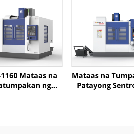
1160 Mataas na
Mataas na Tump
atumpakan ng
Patayong Sentr
ayong Sentro ng
Pagmamanupak
roseso Gamit ang
ML-850 na M
x Way Design na
Istraktura ng 
Mayroong
Way, ATC, Direk