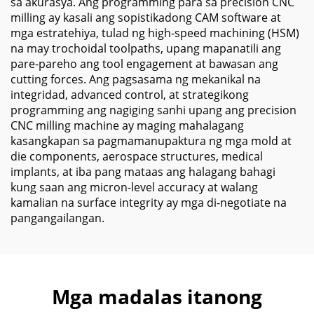
sa akurasya. Ang programming para sa precision CNC
milling ay kasali ang sopistikadong CAM software at
mga estratehiya, tulad ng high-speed machining (HSM)
na may trochoidal toolpaths, upang mapanatili ang
pare-pareho ang tool engagement at bawasan ang
cutting forces. Ang pagsasama ng mekanikal na
integridad, advanced control, at strategikong
programming ang nagiging sanhi upang ang precision
CNC milling machine ay maging mahalagang
kasangkapan sa pagmamanupaktura ng mga mold at
die components, aerospace structures, medical
implants, at iba pang mataas ang halagang bahagi
kung saan ang micron-level accuracy at walang
kamalian na surface integrity ay mga di-negotiate na
pangangailangan.
Mga madalas itanong