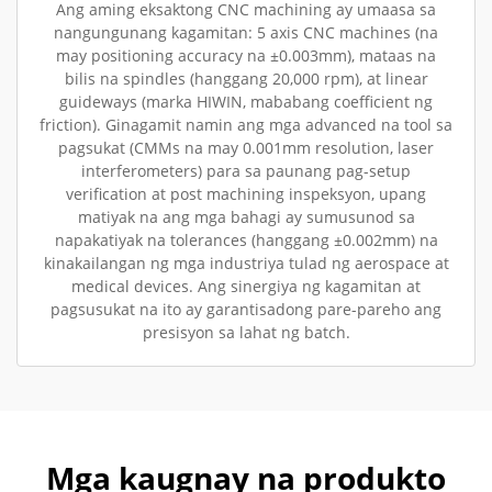
Ang aming eksaktong CNC machining ay umaasa sa
nangungunang kagamitan: 5 axis CNC machines (na
may positioning accuracy na ±0.003mm), mataas na
bilis na spindles (hanggang 20,000 rpm), at linear
guideways (marka HIWIN, mababang coefficient ng
friction). Ginagamit namin ang mga advanced na tool sa
pagsukat (CMMs na may 0.001mm resolution, laser
interferometers) para sa paunang pag-setup
verification at post machining inspeksyon, upang
matiyak na ang mga bahagi ay sumusunod sa
napakatiyak na tolerances (hanggang ±0.002mm) na
kinakailangan ng mga industriya tulad ng aerospace at
medical devices. Ang sinergiya ng kagamitan at
pagsusukat na ito ay garantisadong pare-pareho ang
presisyon sa lahat ng batch.
Mga kaugnay na produkto