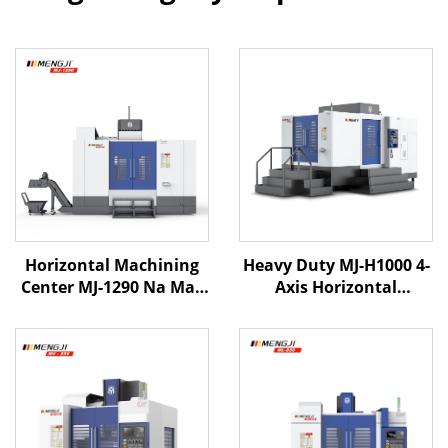
Horizontal Machining
Heavy Duty MJ-H1000 4-
Center MJ-1290 Na May
Axis Horizontal
Box Way Structure,
Machining Center X1600
Malaking Galaw,
Y1000 Z1000 BT-50
Awotomatikong Palitan
Dalawang Linear na
ng Tool at Mataas na
Gabay & Isang Pinatigas
Torque Spindle
na Riles