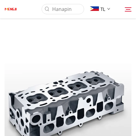
TL
Tungkol Sa Amin
Produkto
Pag-aaplay
Ilagay
Balita
Makipag-ugnayan sa Amin