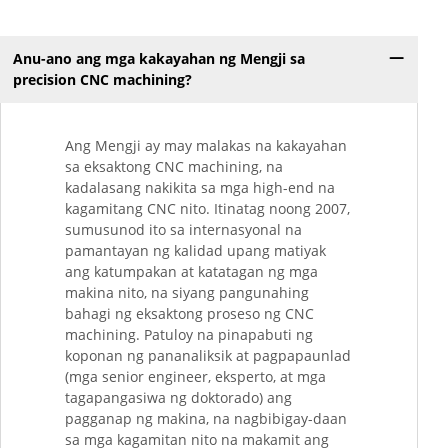
Anu-ano ang mga kakayahan ng Mengji sa
precision CNC machining?
Ang Mengji ay may malakas na kakayahan
sa eksaktong CNC machining, na
kadalasang nakikita sa mga high-end na
kagamitang CNC nito. Itinatag noong 2007,
sumusunod ito sa internasyonal na
pamantayan ng kalidad upang matiyak
ang katumpakan at katatagan ng mga
makina nito, na siyang pangunahing
bahagi ng eksaktong proseso ng CNC
machining. Patuloy na pinapabuti ng
koponan ng pananaliksik at pagpapaunlad
(mga senior engineer, eksperto, at mga
tagapangasiwa ng doktorado) ang
pagganap ng makina, na nagbibigay-daan
sa mga kagamitan nito na makamit ang