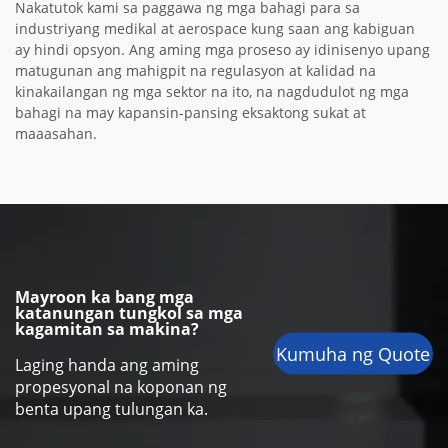
Nakatutok kami sa paggawa ng mga bahagi para sa
industriyang medikal at aerospace kung saan ang kabiguan
ay hindi opsyon. Ang aming mga proseso ay idinisenyo upang
matugunan ang mahigpit na regulasyon at kalidad na
kinakailangan ng mga sektor na ito, na nagdudulot ng mga
bahagi na may kapansin-pansing eksaktong sukat at
maaasahan.
Mayroon ka bang mga
katanungan tungkol sa mga
kagamitan sa makina?
Kumuha ng Quote
Laging handa ang aming
propesyonal na koponan ng
benta upang tulungan ka.