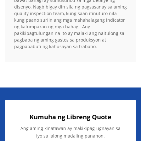
bawat bahagi ay sumusunod sa mga detalye ng
disenyo. Nagbibigay din sila ng pagsasanay sa aming
quality inspection team, kung saan itinuturo nila
kung paano suriin ang mga mahahalagang indicator
ng katumpakan ng mga bahagi. Ang
pakikipagtulungan na ito ay malaki ang naitulong sa
pagbaba ng aming gastos sa produksyon at
pagpapabuti ng kahusayan sa trabaho.
Kumuha ng Libreng Quote
Ang aming kinatawan ay makikipag-ugnayan sa
iyo sa lalong madaling panahon.