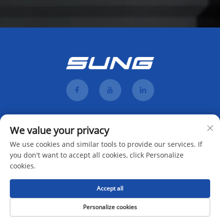
We value your privacy
We use cookies and similar tools to provide our services. If
you don't want to accept all cookies, click Personalize
cookies.
Mag-subscribe
Accept all
Karapatan sa Pagmamay-ari © 2025 ni Hunan Mengji Intelligent Equipment
Personalize cookies
Co., Ltd. -
Patakaran Sa Pagkakapribado