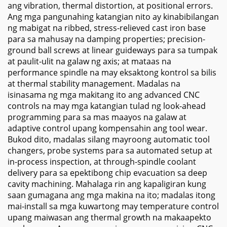
ang vibration, thermal distortion, at positional errors.
Ang mga pangunahing katangian nito ay kinabibilangan
ng mabigat na ribbed, stress-relieved cast iron base
para sa mahusay na damping properties; precision-
ground ball screws at linear guideways para sa tumpak
at paulit-ulit na galaw ng axis; at mataas na
performance spindle na may eksaktong kontrol sa bilis
at thermal stability management. Madalas na
isinasama ng mga makitang ito ang advanced CNC
controls na may mga katangian tulad ng look-ahead
programming para sa mas maayos na galaw at
adaptive control upang kompensahin ang tool wear.
Bukod dito, madalas silang mayroong automatic tool
changers, probe systems para sa automated setup at
in-process inspection, at through-spindle coolant
delivery para sa epektibong chip evacuation sa deep
cavity machining. Mahalaga rin ang kapaligiran kung
saan gumagana ang mga makina na ito; madalas itong
mai-install sa mga kuwartong may temperature control
upang maiwasan ang thermal growth na makaapekto