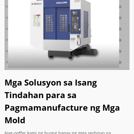
Mga Solusyon sa Isang
Tindahan para sa
Pagmamanufacture ng Mga
Mold
Nag-ooffer kami ng buong hanay ng mga serbisyo na