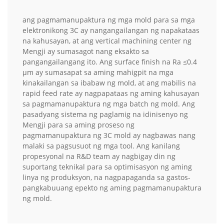
ang pagmamanupaktura ng mga mold para sa mga
elektronikong 3C ay nangangailangan ng napakataas
na kahusayan, at ang vertical machining center ng
Mengji ay sumasagot nang eksakto sa
pangangailangang ito. Ang surface finish na Ra ≤0.4
µm ay sumasapat sa aming mahigpit na mga
kinakailangan sa ibabaw ng mold, at ang mabilis na
rapid feed rate ay nagpapataas ng aming kahusayan
sa pagmamanupaktura ng mga batch ng mold. Ang
pasadyang sistema ng paglamig na idinisenyo ng
Mengji para sa aming proseso ng
pagmamanupaktura ng 3C mold ay nagbawas nang
malaki sa pagsusuot ng mga tool. Ang kanilang
propesyonal na R&D team ay nagbigay din ng
suportang teknikal para sa optimisasyon ng aming
linya ng produksyon, na nagpapaganda sa gastos-
pangkabuuang epekto ng aming pagmamanupaktura
ng mold.