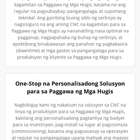
kagamitan sa Paggawa ng Mga Hugis, kasama na ang
regular na pagsubaybay, pangangalaga, at suportang
teknikal. Ang ganitong buong siklo ng serbisyo ay
nagsisiguro na ang aming CNC na kagamitan para sa
Paggawa ng Mga Hugis ay nananatiling nasa optimal na
pagganap, nagpapahaba ng buhay ng serbisyo, at
epektibong binabawasan ang panahon ng pagkakasira
(downtime) at mga gastos sa pangangalaga para sa
produksyon ng kliyente sa Paggawa ng Mga Hugis.
One-Stop na Personalisadong Solusyon
para sa Paggawa ng Mga Hugis
Nagbibigay kami ng nakatuon na solusyon sa CNC na
linya ng produksyon para sa Paggawa ng Mga Hugis,
kabilang ang personalisadong pagtantiya ng badyet
para sa investisyon, pag-install sa lugar at pagsisimula
(commissioning), kasama ang pagsasanay sa operasyon
at regular na pangangalaga upang matiyak ang maayos