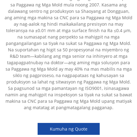
sa Paggawa ng Mga Mold mula noong 2007. Kasama ang
dalawang sentro ng produksyon sa Shaoyang at Dongguan,
ang aming mga makina sa CNC para sa Paggawa ng Mga Mold
ay nag-aalok ng hindi maikakailang presisyon na may
toleransya na ±0.01 mm at mga surface finish na Ra ≤0.4 µm,
na sumasapat nang perpekto sa mahigpit na mga
pangangailangan sa tiyak na sukat sa Paggawa ng Mga Mold.
Na suportahan ng higit sa 50 propesyonal na miyembro ng
R&D team—kabilang ang mga senior na inhinyero at mga
tagapagpatnubay na doktor—ang aming mga solusyon para
sa Paggawa ng Mga Mold ay may 40% na mas mabilis na mga
siklo ng pagproseso, na nagpapataas ng kahusayan sa
produksyon sa lahat ng sitwasyon ng Paggawa ng Mga Mold.
Sa pagsunod sa mga pamantayan ng ISO9001, isinasagawa
namin ang mahigpit na inspeksyon sa tiyak na sukat sa bawat
makina sa CNC para sa Paggawa ng Mga Mold upang matiyak
ang matatag at pangmatagalang pagganap.
Kumuha ng Quote