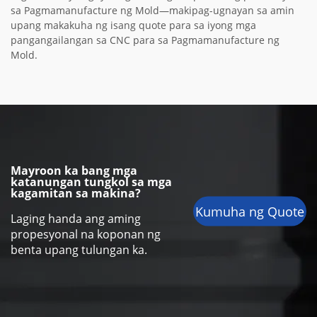
sa Pagmamanufacture ng Mold—makipag-ugnayan sa amin
upang makakuha ng isang quote para sa iyong mga
pangangailangan sa CNC para sa Pagmamanufacture ng
Mold.
Mayroon ka bang mga
katanungan tungkol sa mga
kagamitan sa makina?
Kumuha ng Quote
Laging handa ang aming
propesyonal na koponan ng
benta upang tulungan ka.