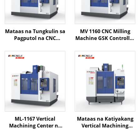
Mataas na Tungkulin sa
MV 1160 CNC Milling
Pagputol na CNC
Machine GSK Controller
Vertical Machining
Vertical Machining
Center ML-1167 X1100
Center para sa
Y600 Z700 BT-40
Metalworking BT40
Dalawang Linear
Spindle Taper XYZ
Guides at Isang
Travel 1100*600*600
Pinatigas na Riles
ML-1167 Vertical
Mataas na Katiyakang
Machining Center na
Vertical Machining
may High Speed Spindle
Center MV-856 na may
at Large Travel
Linear Rails,