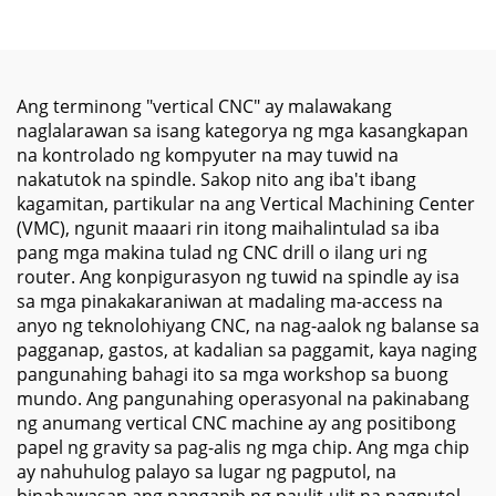
Structure para sa
Awtomatikong Palitan
Tumpak na CNC Milling
ng Tool, Direktang
at Manufacturing
Spindle, at Mataas na
Rigidity
Ang terminong "vertical CNC" ay malawakang
naglalarawan sa isang kategorya ng mga kasangkapan
na kontrolado ng kompyuter na may tuwid na
nakatutok na spindle. Sakop nito ang iba't ibang
kagamitan, partikular na ang Vertical Machining Center
(VMC), ngunit maaari rin itong maihalintulad sa iba
pang mga makina tulad ng CNC drill o ilang uri ng
router. Ang konpigurasyon ng tuwid na spindle ay isa
sa mga pinakakaraniwan at madaling ma-access na
anyo ng teknolohiyang CNC, na nag-aalok ng balanse sa
pagganap, gastos, at kadalian sa paggamit, kaya naging
pangunahing bahagi ito sa mga workshop sa buong
mundo. Ang pangunahing operasyonal na pakinabang
ng anumang vertical CNC machine ay ang positibong
papel ng gravity sa pag-alis ng mga chip. Ang mga chip
ay nahuhulog palayo sa lugar ng pagputol, na
binabawasan ang panganib ng paulit-ulit na pagputol