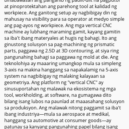
at pinoprotektahan ang parehong tool at kalidad ng
workpiece. Ang ganitong setup ay nagbibigay din ng
mahusay na visibility para sa operator at medyo simple
ang pag-ayos ng workpiece. Ang mga vertical CNC
machine ay lubhang maraming gamit, kayang gamitin
sa iba't ibang materyales at hugis ng bahagi. Ito ang
ginustong solusyon sa pag-machining ng prismatic
parts, paggawa ng 2.5D at 3D contouring, at siya ring
pangunahing bahagi sa paggawa ng mold at die. Ang
teknolohiya ay maaaring umangkop mula sa simpleng
3-axis na makina hanggang sa napakalamig na 5-axis
system na nagbibigay ng malaking kalayaan sa
geometriya. Ang platform ng "vertical CNC" ay
sinusuportahan ng malawak na ekosistema ng mga
tool, workholding, at software, na gumagawa dito
bilang isang lubos na paunlad at maaasahang solusyon
sa produksyon. Ang malawak nitong paggamit sa iba't
ibang industriya—mula sa aerospace at medikal,
hanggang sa automotive at consumer goods—ay
patunay sa kanyang pangunahing papel bilang isang