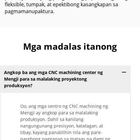
fleksible, tumpak, at epektibong kasangkapan sa
pagmamanupaktura.
Mga madalas itanong
Angkop ba ang mga CNC machining center ng
Mengji para sa malalaking proyektong
produksyon?
Oo, ang mga sentro ng CNC machining ng
Mengji ay angkop para sa malalaking
produksyon. Dahil sa kanilang
nangungunang presisyon, katatagan, at
tibay, kayang panatilihin nila ang pare-
parehong pagganap sa mataas na dami ng