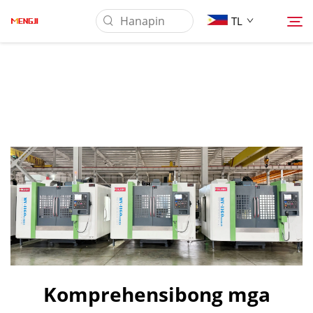
TL
Tungkol Sa Amin
Produkto
Pag-aaplay
Ilagay
Balita
Komprehensibong mga
Makipag-ugnayan sa Amin