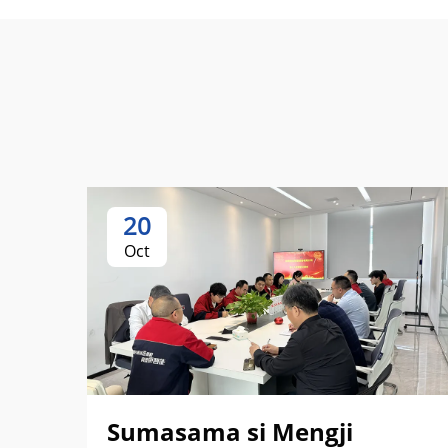
20
Oct
Sumasama si Mengji