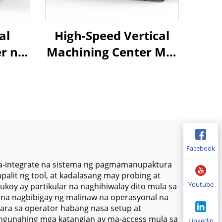
al
High-Speed Vertical
r na
Machining Center MV-
NC
2500 na may Malaking
inear
Travel Capacity at
ataas
Precision Spindle para
dle
sa Metal Cutting
 Mold
Operations
Facebook
 na-integrate na sistema ng pagmamanupaktura
lit ng tool, at kadalasang may probing at
Youtube
koy ay partikular na naghihiwalay dito mula sa
, na nagbibigay ng malinaw na operasyonal na
para sa operator habang nasa setup at
angunahing mga katangian ay ma-access mula sa
Linkedin