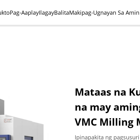
ukto
Pag-Aaplay
Ilagay
Balita
Makipag-Ugnayan Sa Amin
Mataas na K
na may amin
o Ng Paghuhukay
riya Ng Paggawa Ng
Sentro Ng Paghuhukay
Paggawa Ng Eroplano
al
obilya
Horizontal
VMC Milling
Ipinapakita ng pagsusur