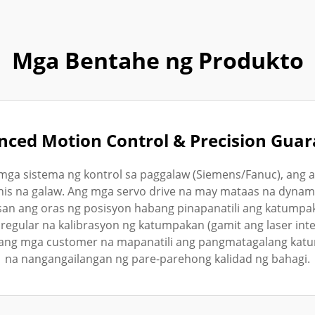
Mga Bentahe ng Produkto
ced Motion Control & Precision Gua
ga sistema ng kontrol sa paggalaw (Siemens/Fanuc), ang
is na galaw. Ang mga servo drive na may mataas na dynami
asan ang oras ng posisyon habang pinapanatili ang katump
egular na kalibrasyon ng katumpakan (gamit ang laser inte
ang mga customer na mapanatili ang pangmatagalang katump
na nangangailangan ng pare-parehong kalidad ng bahagi.