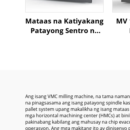
Mataas na Katiyakang
MV 
Patayong Sentro ng
Pagproseso ML-850 na
Con
may Linear Rails at
Ma
Awtomatikong Palitan
Met
ng Tool para sa
Sp
Mahusay na CNC
Co
Metal Cutting
Ang isang VMC milling machine, na tama naman
na pinagsasama ang isang patayong spindle kas
pallet system upang makalikha ng isang mataas
mga horizontal machining center (HMCs) at bin
pakinabang kabilang ang mahusay na chip evacua
operasyon. Ang mga makitang ito ay dinisenyo 