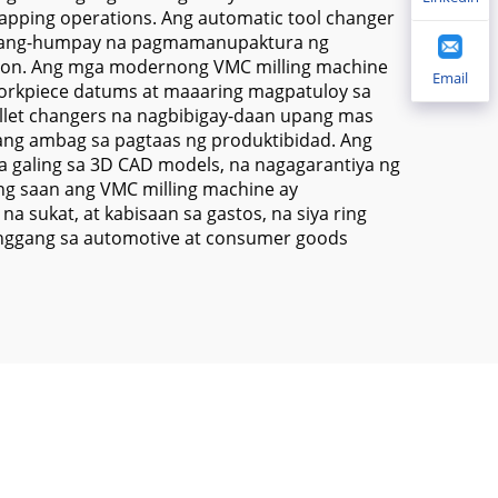
 tapping operations. Ang automatic tool changer
 walang-humpay na pagmamanupaktura ng
on. Ang mga modernong VMC milling machine
Email
orkpiece datums at maaaring magpatuloy sa
let changers na nagbibigay-daan upang mas
ang ambag sa pagtaas ng produktibidad. Ang
a galing sa 3D CAD models, na nagagarantiya ng
ung saan ang VMC milling machine ay
 sukat, at kabisaan sa gastos, na siya ring
hanggang sa automotive at consumer goods