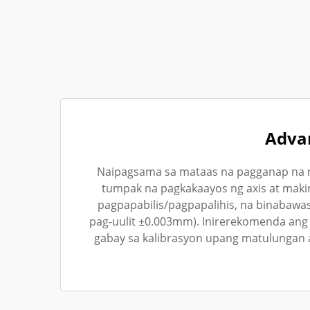
Advan
Naipagsama sa mataas na pagganap na m
tumpak na pagkakaayos ng axis at makin
pagpapabilis/pagpapalihis, na binabaw
pag-uulit ±0.003mm). Inirerekomenda ang r
gabay sa kalibrasyon upang matulungan 