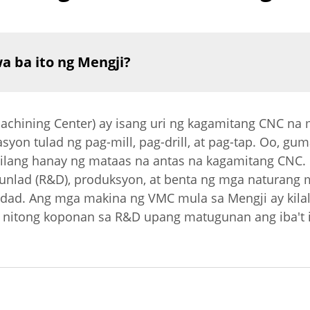
 ba ito ng Mengji?
achining Center) ay isang uri ng kagamitang CNC na 
yon tulad ng pag-mill, pag-drill, at pag-tap. Oo, g
ilang hanay ng mataas na antas na kagamitang CNC. 
g-unlad (R&D), produksyon, at benta ng mga naturang
dad. Ang mga makina ng VMC mula sa Mengji ay kilal
s nitong koponan sa R&D upang matugunan ang iba't