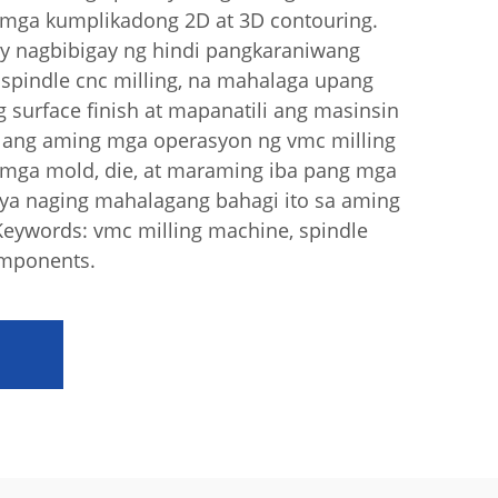
 mga kumplikadong 2D at 3D contouring.
y nagbibigay ng hindi pangkaraniwang
 spindle cnc milling, na mahalaga upang
urface finish at mapanatili ang masinsin
a ang aming mga operasyon ng vmc milling
mga mold, die, at maraming iba pang mga
ya naging mahalagang bahagi ito sa aming
Keywords: vmc milling machine, spindle
omponents.