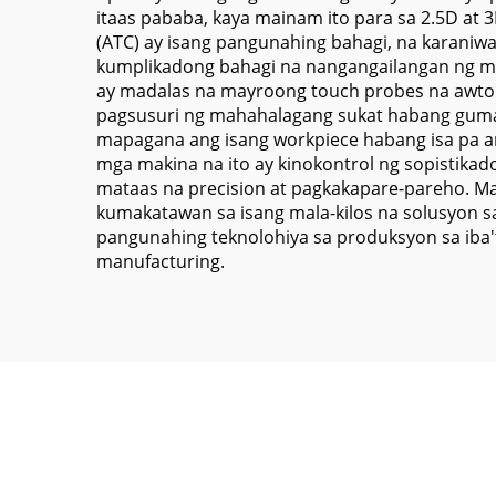
itaas pababa, kaya mainam ito para sa 2.5D at 3
(ATC) ay isang pangunahing bahagi, na karani
kumplikadong bahagi na nangangailangan ng 
ay madalas na mayroong touch probes na awto
pagsusuri ng mahahalagang sukat habang guma
mapagana ang isang workpiece habang isa pa an
mga makina na ito ay kinokontrol ng sopistika
mataas na precision at pagkakapare-pareho. Mag
kumakatawan sa isang mala-kilos na solusyon s
pangunahing teknolohiya sa produksyon sa iba'
manufacturing.