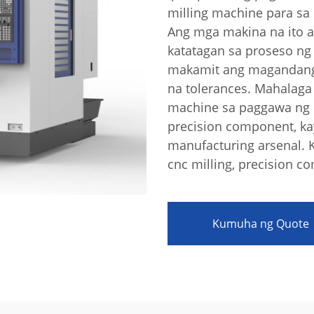
milling machine para sa
Ang mga makina na ito a
katatagan sa proseso ng
makamit ang magandang s
na tolerances. Mahalag
machine sa paggawa ng 
precision component, ka
akay Ng Enerhiya Sa
n
manufacturing arsenal. 
cnc milling, precision c
Kumuha ng Quote