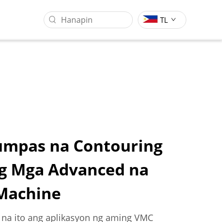
TL
umpas na Contouring
g Mga Advanced na
Sentro Ng Pagsasangkot Ng
Industriya Ng Pagproseso Ng
Gantry
Molds
 Machine
i na ito ang aplikasyon ng aming VMC