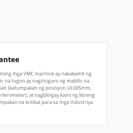
rantee
 aming mga VMC machine ay nakakamit ng
c na tugon ay nagsisiguro ng mabilis na
akan (katumpakan ng posisyon ±0.005mm,
rferometer), at nagbibigay kami ng libreng
akan na kritikal para sa mga industriya