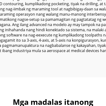
D contouring, kumplikadong pocketing, tiyak na drilling, at
wang nag-iimbak ng maraming tool at nagbibigay-daan sa
maraming operasyon nang walang manu-manong interbensy
matikong nagse-setup sa pamamagitan ng pagtatatag ng w
gana. Ang ilang advanced na modelo ay may tampok na pal
g inihahanda nang hindi konektado sa sistema, na malaki 
dong software na nag-eexecute ng kumplikadong toolpaths n
agamit ito sa 3-axis, 4-axis, at 5-axis na konpigurasyon, k
a pagmamanupaktura na nagbabalanse ng kakayahan, tiyak na
t ibang industriya mula sa aerospace at medical devices 
Mga madalas itanong