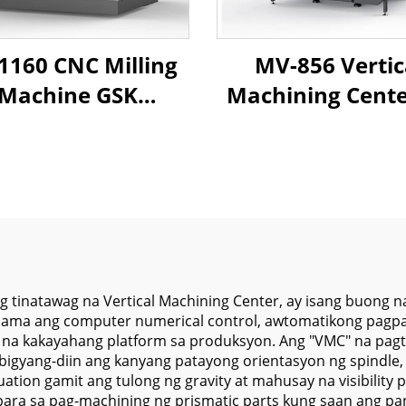
1160 CNC Milling
MV-856 Vertic
Machine GSK
Machining Cente
troller Vertical
may 3 Axis C
chining Center
System na may L
alworking BT40
Guideways at M
indle Taper XYZ
na Bilis na Spin
mpetitive Price
para sa Precision
g tinatawag na Vertical Machining Center, ay isang buong
ama ang computer numerical control, awtomatikong pagpapa
 na kakayahang platform sa produksyon. Ang "VMC" na pagtu
ibigyang-diin ang kanyang patayong orientasyon ng spindle
tion gamit ang tulong ng gravity at mahusay na visibility 
para sa pag-machining ng prismatic parts kung saan ang p