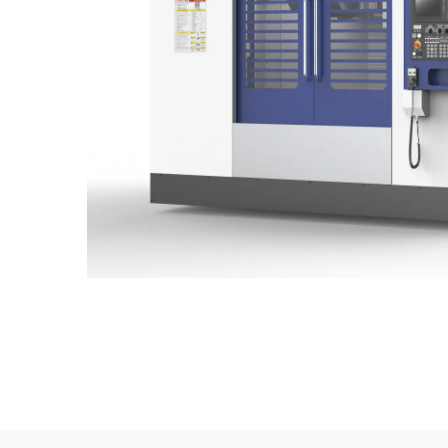
Industriya Ng Kagamitan
Pagsas
Pangmedikal
Hangi