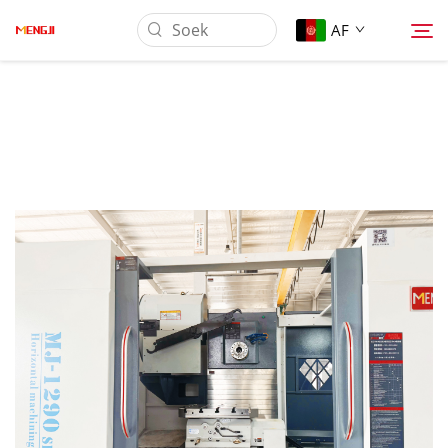
AF
Oor Ons
Produk
Toepassing
Laai Af
Nuus
Kontak Ons