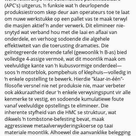
(APC's) uitgerus, ŉ funksie wat ŉ deurlopende
produksiestroom skep deur aan operateurs toe te laat
om nuwe werkstukke op een pallet vas te maak terwyl
die masjien aktief ŉ ander verwerk. Dit elimineer nie-
snytyd wat verband hou met die laai en aflaai van
onderdele, en verhoog sodoende die algehele
effektiwiteit van die toerusting dramaties. Die
geïntegreerde roterende tafel (gewoonlik ŉ B-as) bied
volledige 4-assige vermoë, wat dit moontlik maak om
veelvuldige kante van ŉ kubusvormige onderdeel—
soos ŉ motorblok, pompbehuis of klephuis—volledig in
ŉ enkele opstelling te bewerk. Hierdie "klaar-in-één"-
filosofie versnel nie net produksie nie, maar verbeter
ook akkuraatheid deur ŉ enkele verwysingspunt vir alle
kenmerke te vestig, en sodoende kumulatiewe foute
vanaf veelvuldige opstellings te elimineer. Die
inherente styfheid van die HMC se struktuur, wat
dikwels ŉ tombstone-befesting bevat, maak
aggressiewe metaalverwyderingskoerse op taai
materiale moontlik. Alhoewel die aanvanklike belegging