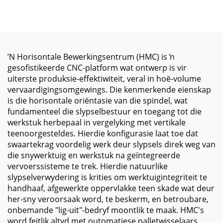
Outomatiese
Struktuur en Hoë-Spoed
Gereedskap
Spindel vir
Verwisselaar Direkte
Metaalbewerking
Spindel en Hoë Styfheid
ʼN Horisontale Bewerkingsentrum (HMC) is ŉ
gesofistikeerde CNC-platform wat ontwerp is vir
uiterste produksie-effektiwiteit, veral in hoë-volume
vervaardigingsomgewings. Die kenmerkende eienskap
is die horisontale oriëntasie van die spindel, wat
fundamenteel die slypselbestuur en toegang tot die
werkstuk herbepaal in vergelyking met vertikale
teenoorgesteldes. Hierdie konfigurasie laat toe dat
swaartekrag voordelig werk deur slypsels direk weg van
die snywerktuig en werkstuk na geïntegreerde
vervoerssisteme te trek. Hierdie natuurlike
slypselverwydering is krities om werktuigintegriteit te
handhaaf, afgewerkte oppervlakke teen skade wat deur
her-sny veroorsaak word, te beskerm, en betroubare,
onbemande "lig-uit"-bedryf moontlik te maak. HMC's
word feitlik altyd met outomatiese palletwisselaars