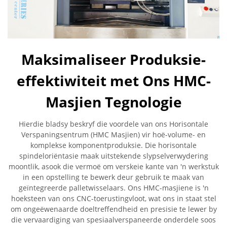
Maksimaliseer Produksie-
effektiwiteit met Ons HMC-
Masjien Tegnologie
Hierdie bladsy beskryf die voordele van ons Horisontale
Verspaningsentrum (HMC Masjien) vir hoë-volume- en
komplekse komponentproduksie. Die horisontale
spindeloriëntasie maak uitstekende slypselverwydering
moontlik, asook die vermoë om verskeie kante van 'n werkstuk
in een opstelling te bewerk deur gebruik te maak van
geïntegreerde palletwisselaars. Ons HMC-masjiene is 'n
hoeksteen van ons CNC-toerustingvloot, wat ons in staat stel
om ongeëwenaarde doeltreffendheid en presisie te lewer by
die vervaardiging van spesiaalverspaneerde onderdele soos