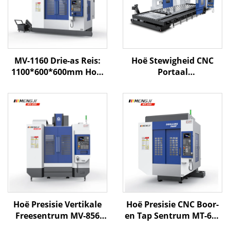
MV-1160 Drie-as Reis:
Hoë Stewigheid CNC
1100*600*600mm Hoë-
Portaal
nauwkeurigheid CNC
Meginbewerkingsentrum
Masjien Tood Vertikale
ME-8035 X8000 Y3500
Werktuigkundige
Z1250 BT-50
Sentrum met
Metaalbewerkings CNC
Mitsubishi Stelsel
Masjienegereedskap
Hoë Presisie Vertikale
Hoë Presisie CNC Boor-
Freesentrum MV-856
en Tap Sentrum MT-600
Met Lineêre Sponse
met Kompakte