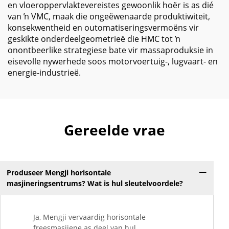
en vloeroppervlaktevereistes gewoonlik hoër is as dié
van ŉ VMC, maak die ongeëwenaarde produktiwiteit,
konsekwentheid en outomatiseringsvermoëns vir
geskikte onderdeelgeometrieë die HMC tot ŉ
onontbeerlike strategiese bate vir massaproduksie in
eisevolle nywerhede soos motorvoertuig-, lugvaart- en
energie-industrieë.
Gereelde vrae
Produseer Mengji horisontale
masjineringsentrums? Wat is hul sleutelvoordele?
Ja, Mengji vervaardig horisontale
freesmasjiene as deel van hul